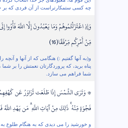
چه کسی ستمکارتراست از آن فردی که بر خدا
وَإِذِ اعْتَزَلْتُمُوهُمْ وَمَا يَعْبُدُونَ إِلَّا اللَّهَ فَأْوُو
مِّنْ أَمْرِكُم مِّرْفَقًا(16)
و(به آنها گفتیم :) هنگامی که از آنها و آنچه
پناه برید، که پروردگارتان نعمتش را بر شما 
شما فراهم می سازد.
۞ وَتَرَى الشَّمْسَ إِذَا طَلَعَت تَّزَاوَرُ عَن كَهْفِهِمْ ذ
فَجْوَةٍ مِّنْهُ ۚ ذَٰلِكَ مِنْ آيَاتِ اللَّهِ ۗ مَن يَهْدِ اللَّهُ فَه
و خورشید را می دیدی که به هنگام طلوع به