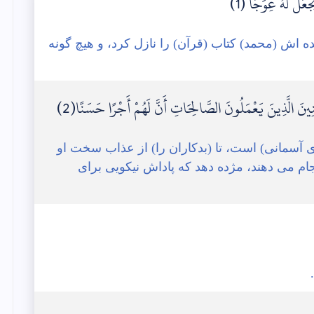
ْعَل لَّهُ عِوَجًا ۜ(1)
ش (محمد) کتاب (قرآن) را نازل کرد، و هیچ گونه
ْمِنِينَ الَّذِينَ يَعْمَلُونَ الصَّالِحَاتِ أَنَّ لَهُمْ أَجْرًا حَسَنًا(2)
ای آسمانی) است، تا (بدکاران را) از عذاب سخت او
جام می دهند، مژده دهد که پاداش نیکویی برای