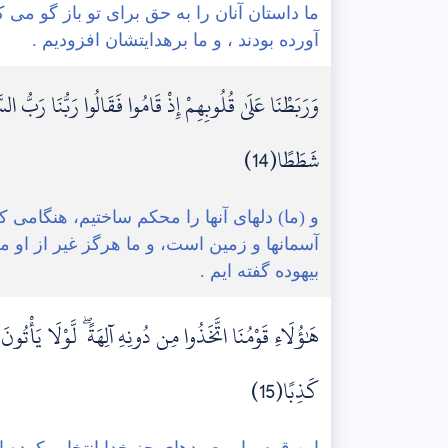
ما داستان آنان را به حق برای تو باز گو می کن
آورده بودند ، و ما برهدایتشان افزودیم .
وَرَبَطْنَا عَلَىٰ قُلُوبِهِمْ إِذْ قَامُوا فَقَالُوا رَبُّنَا رَبُّ ال
شَطَطًا(14)
و (ما) دلهای آنها را محکم ساختیم، هنگامی که
آسمانها و زمین است، و ما هرگز غیر از او 
بیهوده گفته ایم .
هَٰؤُلَاءِ قَوْمُنَا اتَّخَذُوا مِن دُونِهِ آلِهَةً ۖ لَّوْلَا يَأْتُو
كَذِبًا(15)
این قوم ما، معبودهای جز خدا انتخاب کرده ان