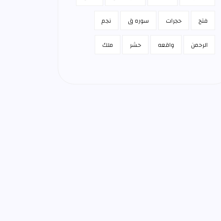
فتح
حجرات
سوره ق
نجم
الرحمن
واقعه
حشر
ملك