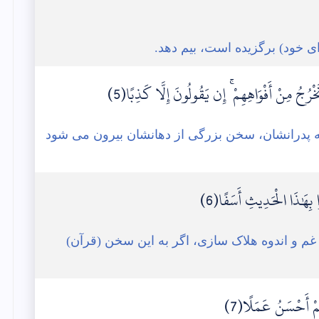
ای خود) برگزیده است، بیم دهد.
خْرُجُ مِنْ أَفْوَاهِهِمْ ۚ إِن يَقُولُونَ إِلَّا كَذِبًا(5)
نه پدرانشان، سخن بزرگی از دهانشان بیرون می شود
 بِهَٰذَا الْحَدِيثِ أَسَفًا(6)
م و اندوه هلاک سازی، اگر به این سخن (قرآن)
ُهُمْ أَحْسَنُ عَمَلًا(7)