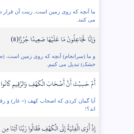
ما آنچه که روی زمین است، زینت آن قرار داده
می کنند.
وَإِنَّا لَجَاعِلُونَ مَا عَلَيْهَا صَعِيدًا جُرُزًا(8)
و ما (سرانجام) آنچه که روی زمین است، (صا
خشک) تبدیل می کنیم.
أَمْ حَسِبْتَ أَنَّ أَصْحَابَ الْكَهْفِ وَالرَّقِيمِ كَانُوا مِ
آیا گمان کردی که اصحاب کهف (= غار) و رقی
اند؟!
إِذْ أَوَى الْفِتْيَةُ إِلَى الْكَهْفِ فَقَالُوا رَبَّنَا آتِنَا مِن لّ