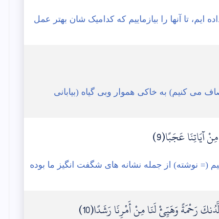
 ایم، تا آنها را بیازماییم که کدامیک شان بهتر عمل
ف می کنیم) به خاکی هموار وبی گیاه (بیابانی
نْ آيَاتِنَا عَجَبًا(9)
م (= نوشته) از جمله نشانه های شگفت انگیز ما بوده
َدُنكَ رَحْمَةً وَهَيِّئْ لَنَا مِنْ أَمْرِنَا رَشَدًا(10)