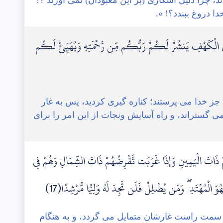
 دروغ ببندد؟! ».
ا إِلَى الْكَهْفِ يَنشُرْ لَكُمْ رَبُّكُم مِّن رَّحْمَتِهِ وَيُهَيِّئْ لَكُم
 را جز خدا می پرستند؛ کناره گیری کردید، پس به غار
می گستراند، و راه آسایش ونجات از این امر را برای
َاتَ الْيَمِينِ وَإِذَا غَرَبَت تَّقْرِضُهُمْ ذَاتَ الشِّمَالِ وَهُمْ فِي
ُوَ الْمُهْتَدِ ۖ وَمَن يُضْلِلْ فَلَن تَجِدَ لَهُ وَلِيًّا مُّرْشِدًا(17)
 سمت راست غارشان متمایل می گردد، و به هنگام