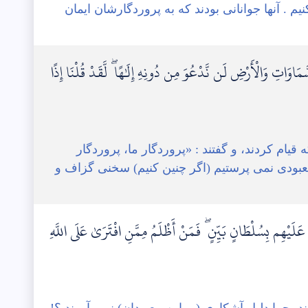
یم . آنها جوانانی بودند که به پروردگارشان ایمان
سَّمَاوَاتِ وَالْأَرْضِ لَن نَّدْعُوَ مِن دُونِهِ إِلَٰهًا ۖ لَّقَدْ قُلْنَا إِذًا
 قیام کردند، و گفتند : «پروردگار ما، پروردگار
معبودی نمی پرستیم (اگر چنین کنیم) سخنی گزاف و
نَ عَلَيْهِم بِسُلْطَانٍ بَيِّنٍ ۖ فَمَنْ أَظْلَمُ مِمَّنِ افْتَرَىٰ عَلَى اللَّهِ
د، چرا دلیل آشکاری (بر این معبودان) نمی آورند ؟!