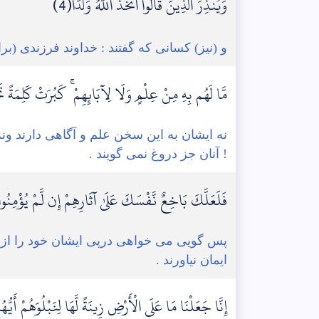
وَيُنذِرَ الَّذِينَ قَالُوا اتَّخَذَ اللَّهُ وَلَدًا(4)
و (نیز) کسانی که گفتند : خداوند فرزندی (بر
مَّا لَهُم بِهِ مِنْ عِلْمٍ وَلَا لِآبَائِهِمْ ۚ كَبُرَتْ كَلِمَةً تَ
نه ایشان به این سخن علم و آگاهی دارند و
! آنان جز دروغ نمی گویند .
فَلَعَلَّكَ بَاخِعٌ نَّفْسَكَ عَلَىٰ آثَارِهِمْ إِن لَّمْ يُؤْمِنُوا
پس گویی می خواهی درپی ایشان خود را از غ
ایمان نیاورند .
إِنَّا جَعَلْنَا مَا عَلَى الْأَرْضِ زِينَةً لَّهَا لِنَبْلُوَهُمْ أَيّ