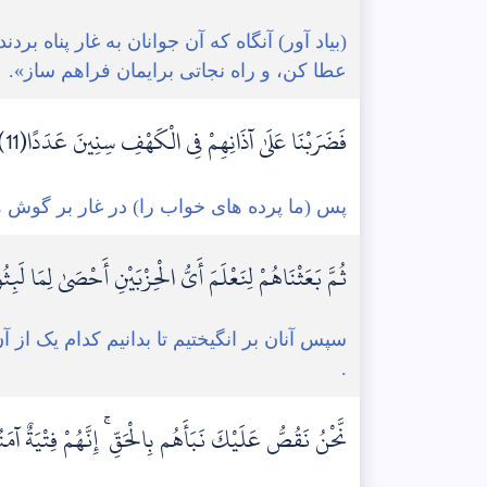
(بیاد آور) آنگاه که آن جوانان به غار پناه برد
عطا کن، و راه نجاتی برایمان فراهم ساز».
فَضَرَبْنَا عَلَىٰ آذَانِهِمْ فِي الْكَهْفِ سِنِينَ عَدَدًا(11)
پس (ما پرده های خواب را) در غار بر گوش ها
ثُمَّ بَعَثْنَاهُمْ لِنَعْلَمَ أَيُّ الْحِزْبَيْنِ أَحْصَىٰ لِمَا لَبِثُوا
سپس آنان بر انگیختیم تا بدانیم کدام یک ا
.
نَّحْنُ نَقُصُّ عَلَيْكَ نَبَأَهُم بِالْحَقِّ ۚ إِنَّهُمْ فِتْيَةٌ آمَن