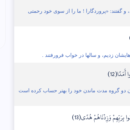
ند، و گفتند: «پروردگارا ! ما را از سوی خود رحمتی
یشان زدیم، و سالها در خواب فرورفتند .
 أَمَدًا(12)
ز آن دو گروه مدت ماندن خود را بهتر حساب کرده است
ُوا بِرَبِّهِمْ وَزِدْنَاهُمْ هُدًى(13)