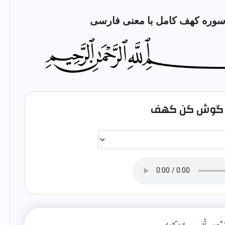
سوره كهف كامل با معنی فارسی
 گوش کن كهف