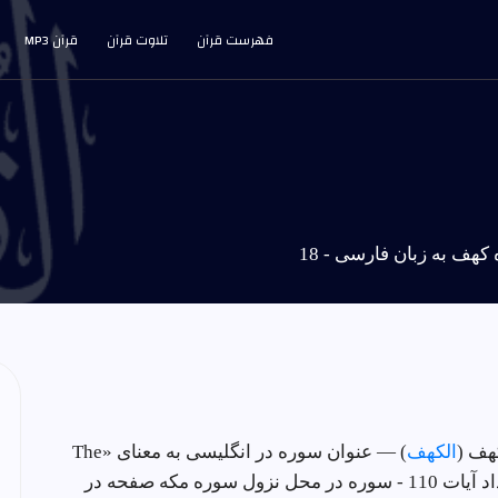
فهرست قرآن
تلاوت قرآن
قرآن MP3
هف به زبان فارسی - 18
هف (
الكهف
) — عنوان سوره در انگلیسی به معنای «The
محل نزول سوره مکه
صفحه در