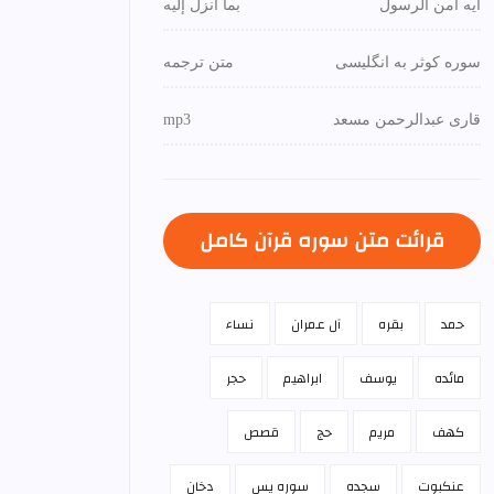
آیه آمن الرسول
بما أنزل إليه
سوره کوثر به انگلیسی
متن ترجمه
قاری عبدالرحمن مسعد
mp3
قرائت متن سوره قرآن كامل
حمد
بقره
آل عمران
نساء
مائده
يوسف
ابراهيم
حجر
كهف
مريم
حج
قصص
عنكبوت
سجده
سوره يس
دخان