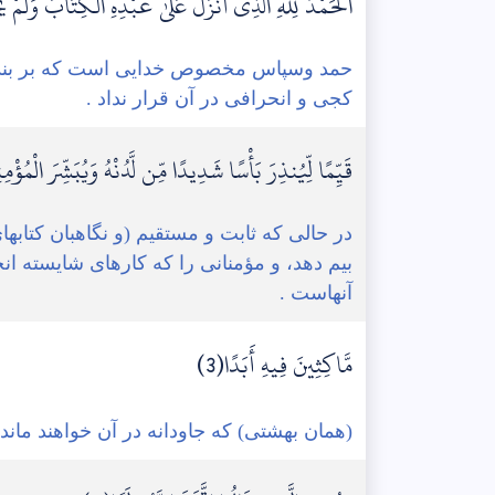
الْحَمْدُ لِلَّهِ الَّذِي أَنزَلَ عَلَىٰ عَبْدِهِ الْكِتَابَ وَلَمْ يَج
حمد وسپاس مخصوص خدايی است که بر بنده ا
کجی و انحرافی در آن قرار نداد .
قَيِّمًا لِّيُنذِرَ بَأْسًا شَدِيدًا مِّن لَّدُنْهُ وَيُبَشِّرَ الْمُؤ
در حالی که ثابت و مستقیم (و نگاهبان کتابه
بیم دهد، و مؤمنانی را که کارهای شایسته ان
آنهاست .
مَّاكِثِينَ فِيهِ أَبَدًا(3)
(همان بهشتی) که جاودانه در آن خواهند ماند.