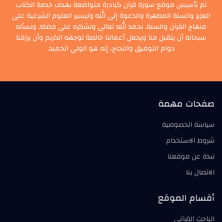
تم تأسيس موقع سورة قرآن كبادرة متواضعة بهدف خدمة الكتاب
العزيز والسنة المطهرة والدعوة إلى الله وتيسير العلوم الشرعية على
منهاج القرآن والسنة, نحمد الله تعالى ونشكره على فضله, ونسأله
سبحانه أن يتقبل منا ويجعل أعمالنا خالصة لوجهه الكريم وأن يرزقنا
دوام التوفيق والنجاح، إنه هو الولي الحميد.
صفحات مهمة
سياسة الخصوصية
شروط الاستخدام
نبذة عن موقعنا
الاتصال بنا
أقسام الموقع
الباحث القرآني