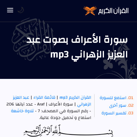
🌙
سورة الأعراف بصوت عبد
العزيز الزهراني mp3
القرآن الكريم mp3
|
قائمة القراء
|
عبد العزيز
استمع للسورة
الزهراني
| سورة الأعراف | Araf - عدد آياتها 206
سور أخرى
- رقم السورة في المصحف: 7 -
تلاوة خاشعة
تفسير السورة
استماع و تحميل جودة عالية.