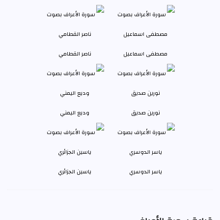
مصطفى اسماعيل
ناصر القطامي
نورين صديق
وديع اليمني
ياسر الدوسري
ياسين الجزائري