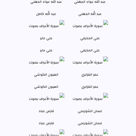
عبد الله الجهني
عبد الله كامل
علي الحذيفي
علي جابر
عمر القزابري
العيون الكوشي
غسان الشوربجي
فارس عباد