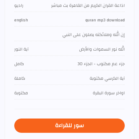
اذاعة القران الكريم من القاهرة بث مباشر
راديو
english
quran mp3 download
إن الله وملائكته يصلون على النبي
الله نور السموات والأرض
آية النور
جزء عم مكتوب - الجزء 30
كامل
آية الكرسي مكتوبة
كاملة
اواخر سورة البقرة
مكتوبة
سور للقراءة