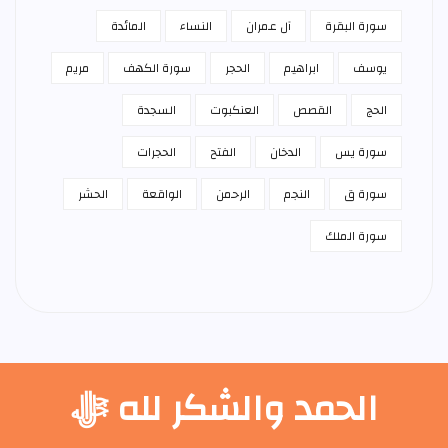
سورة البقرة
آل عمران
النساء
المائدة
يوسف
ابراهيم
الحجر
سورة الكهف
مريم
الحج
القصص
العنكبوت
السجدة
سورة يس
الدخان
الفتح
الحجرات
سورة ق
النجم
الرحمن
الواقعة
الحشر
سورة الملك
الحمد والشكر لله ﷻ