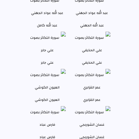
عبد الله الجهني
عبد الله كامل
علي الحذيفي
علي جابر
عمر القزابري
العيون الكوشي
غسان الشوربجي
فارس عباد