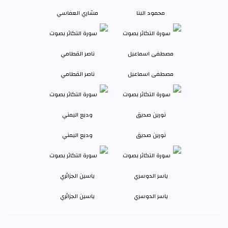
محمود البنا
مشاري العفاسي
مصطفى اسماعيل
ناصر القطامي
نورين صديق
وديع اليمني
ياسر الدوسري
ياسين الجزائري