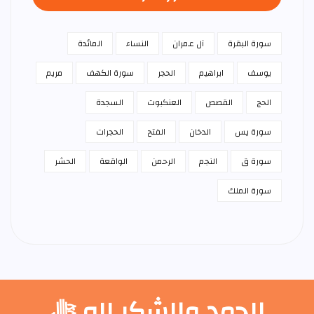
سورة البقرة
آل عمران
النساء
المائدة
يوسف
ابراهيم
الحجر
سورة الكهف
مريم
الحج
القصص
العنكبوت
السجدة
سورة يس
الدخان
الفتح
الحجرات
سورة ق
النجم
الرحمن
الواقعة
الحشر
سورة الملك
الحمد والشكر لله ﷻ