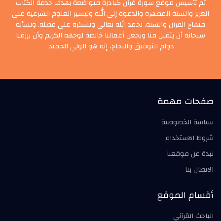
تم تأسيس موقع سورة قرآن كبادرة متواضعة بهدف خدمة الكتاب
العزيز والسنة المطهرة والدعوة إلى الله وتيسير العلوم الشرعية على
منهاج القرآن والسنة, نحمد الله تعالى ونشكره على فضله, ونسأله
سبحانه أن يتقبل منا ويجعل أعمالنا خالصة لوجهه الكريم وأن يرزقنا
دوام التوفيق والنجاح، إنه هو الولي الحميد.
صفحات مهمة
سياسة الخصوصية
شروط الاستخدام
نبذة عن موقعنا
الاتصال بنا
أقسام الموقع
الباحث القرآني