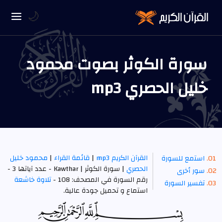
🌙
سورة الكوثر بصوت محمود
خليل الحصري mp3
القرآن الكريم mp3
|
قائمة القراء
|
محمود خليل
استمع للسورة
الحصري
| سورة الكوثر | Kawthar - عدد آياتها 3 -
سور أخرى
رقم السورة في المصحف: 108 -
تلاوة خاشعة
تفسير السورة
استماع و تحميل جودة عالية.