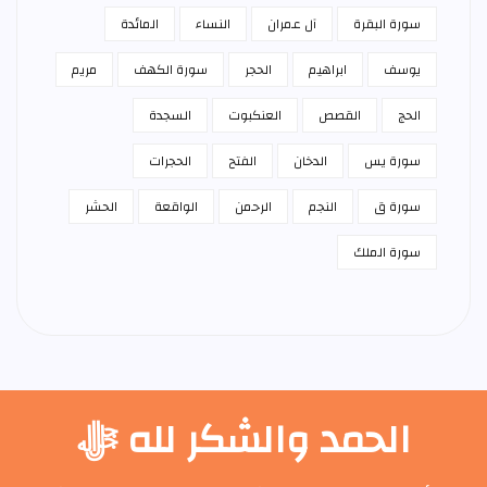
سورة البقرة
آل عمران
النساء
المائدة
يوسف
ابراهيم
الحجر
سورة الكهف
مريم
الحج
القصص
العنكبوت
السجدة
سورة يس
الدخان
الفتح
الحجرات
سورة ق
النجم
الرحمن
الواقعة
الحشر
سورة الملك
الحمد والشكر لله ﷻ