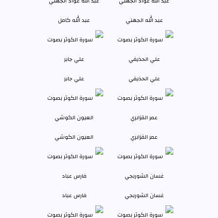
عبد الله الجهني
عبد الله كامل
علي الحذيفي
علي جابر
عمر القزابري
العيون الكوشي
غسان الشوربجي
فارس عباد