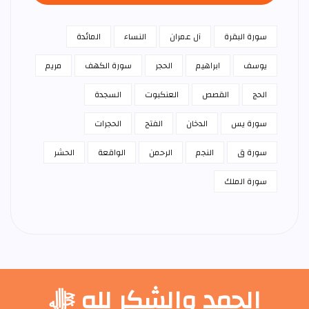
سورة البقرة
آل عمران
النساء
المائدة
يوسف
ابراهيم
الحجر
سورة الكهف
مريم
الحج
القصص
العنكبوت
السجدة
سورة يس
الدخان
الفتح
الحجرات
سورة ق
النجم
الرحمن
الواقعة
الحشر
سورة الملك
الحمد والشكر لله ﷻ