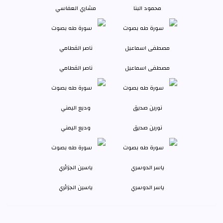
محمود البنا
مشاري العفاسي
مصطفى اسماعيل
ناصر القطامي
نورين صديق
وديع اليمني
ياسر الدوسري
ياسين الجزائري