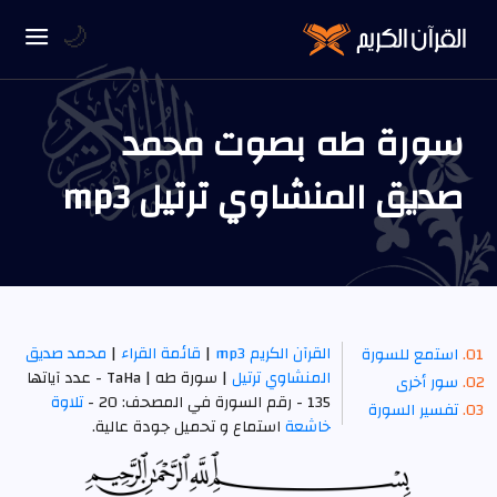
🌙
سورة طه بصوت محمد
صديق المنشاوي ترتيل mp3
القرآن الكريم mp3
|
قائمة القراء
|
محمد صديق
استمع للسورة
المنشاوي ترتيل
| سورة طه | TaHa - عدد آياتها
سور أخرى
135 - رقم السورة في المصحف: 20 -
تلاوة
تفسير السورة
خاشعة
استماع و تحميل جودة عالية.