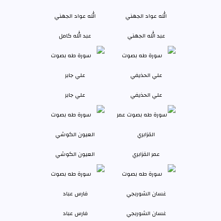
عبد الله الجهني
عبد الله كامل
علي الحذيفي
علي جابر
عمر القزابري
العيون الكوشي
غسان الشوربجي
فارس عباد