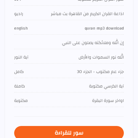
اذاعة القران الكريم من القاهرة بث مباشر
راديو
english
quran mp3 download
إن الله وملائكته يصلون على النبي
الله نور السموات والأرض
آية النور
جزء عم مكتوب - الجزء 30
كامل
آية الكرسي مكتوبة
كاملة
اواخر سورة البقرة
مكتوبة
سور للقراءة