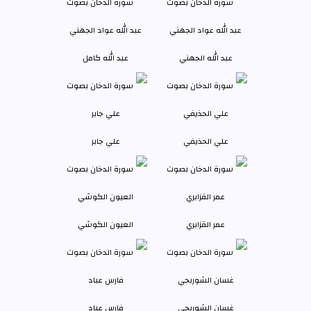
عبد الله الجهني
عبد الله كامل
علي الحذيفي
علي جابر
عمر القزابري
العيون الكوشي
غسان الشوربجي
فارس عباد