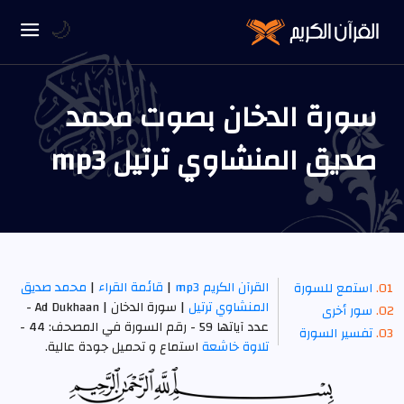
🌙
سورة الدخان بصوت محمد
صديق المنشاوي ترتيل mp3
القرآن الكريم mp3
|
قائمة القراء
|
محمد صديق
استمع للسورة
المنشاوي ترتيل
| سورة الدخان | Ad Dukhaan -
سور أخرى
عدد آياتها 59 - رقم السورة في المصحف: 44 -
تفسير السورة
تلاوة خاشعة
استماع و تحميل جودة عالية.