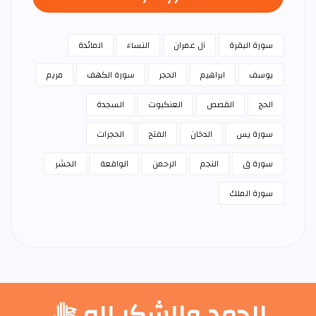
سورة البقرة
آل عمران
النساء
المائدة
يوسف
ابراهيم
الحجر
سورة الكهف
مريم
الحج
القصص
العنكبوت
السجدة
سورة يس
الدخان
الفتح
الحجرات
سورة ق
النجم
الرحمن
الواقعة
الحشر
سورة الملك
الحمد والشكر لله ﷻ