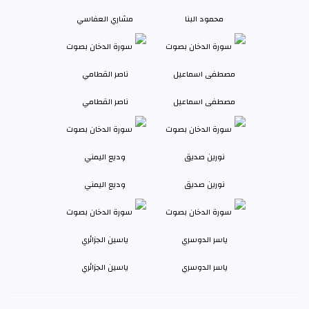
محمود البنا
مشاري العفاسي
مصطفى اسماعيل
ناصر القطامي
نورين صديق
وديع اليمني
ياسر الدوسري
ياسين الجزائري