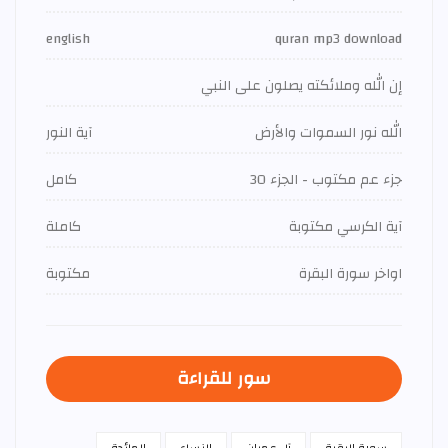
english
quran mp3 download
إن الله وملائكته يصلون على النبي
الله نور السموات والأرض
آية النور
جزء عم مكتوب - الجزء 30
كامل
آية الكرسي مكتوبة
كاملة
اواخر سورة البقرة
مكتوبة
سور للقراءة
سورة البقرة
آل عمران
النساء
المائدة