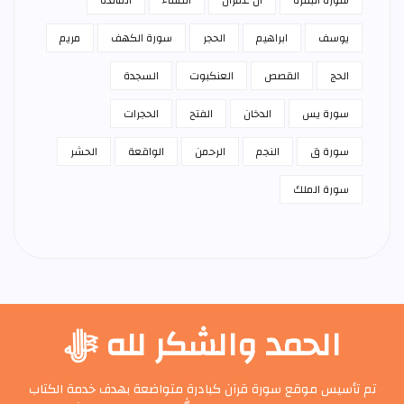
يوسف
ابراهيم
الحجر
سورة الكهف
مريم
الحج
القصص
العنكبوت
السجدة
سورة يس
الدخان
الفتح
الحجرات
سورة ق
النجم
الرحمن
الواقعة
الحشر
سورة الملك
الحمد والشكر لله ﷻ
تم تأسيس موقع سورة قرآن كبادرة متواضعة بهدف خدمة الكتاب