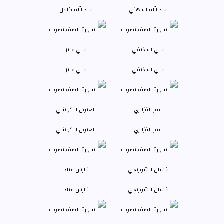
عبد الله الجهني
عبد الله كامل
علي الحذيفي
علي جابر
عمر القزابري
العيون الكوشي
غسان الشوربجي
فارس عباد