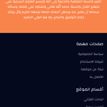
العزيز والسنة المطهرة والدعوة إلى الله وتيسير العلوم الشرعية على
منهاج القرآن والسنة, نحمد الله تعالى ونشكره على فضله, ونسأله
سبحانه أن يتقبل منا ويجعل أعمالنا خالصة لوجهه الكريم وأن يرزقنا
دوام التوفيق والنجاح، إنه هو الولي الحميد.
صفحات مهمة
سياسة الخصوصية
شروط الاستخدام
نبذة عن موقعنا
الاتصال بنا
أقسام الموقع
الباحث القرآني
أحاديث نبوية