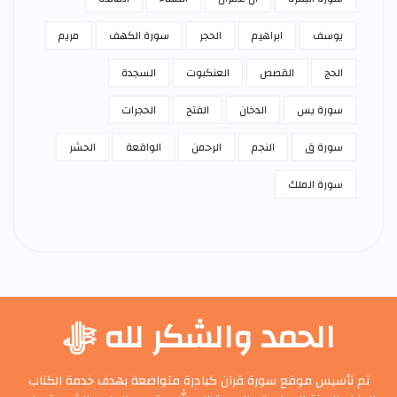
يوسف
ابراهيم
الحجر
سورة الكهف
مريم
الحج
القصص
العنكبوت
السجدة
سورة يس
الدخان
الفتح
الحجرات
سورة ق
النجم
الرحمن
الواقعة
الحشر
سورة الملك
الحمد والشكر لله ﷻ
تم تأسيس موقع سورة قرآن كبادرة متواضعة بهدف خدمة الكتاب