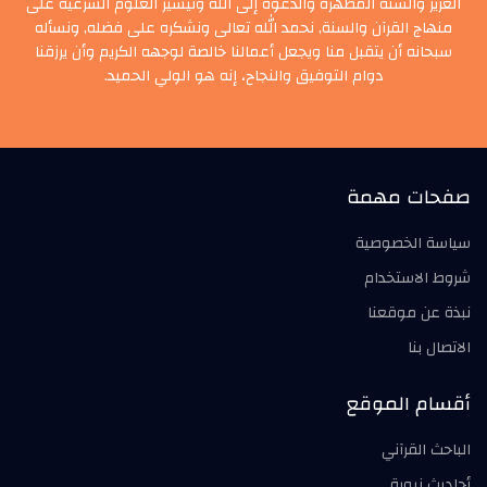
العزيز والسنة المطهرة والدعوة إلى الله وتيسير العلوم الشرعية على
منهاج القرآن والسنة, نحمد الله تعالى ونشكره على فضله, ونسأله
سبحانه أن يتقبل منا ويجعل أعمالنا خالصة لوجهه الكريم وأن يرزقنا
دوام التوفيق والنجاح، إنه هو الولي الحميد.
صفحات مهمة
سياسة الخصوصية
شروط الاستخدام
نبذة عن موقعنا
الاتصال بنا
أقسام الموقع
الباحث القرآني
أحاديث نبوية