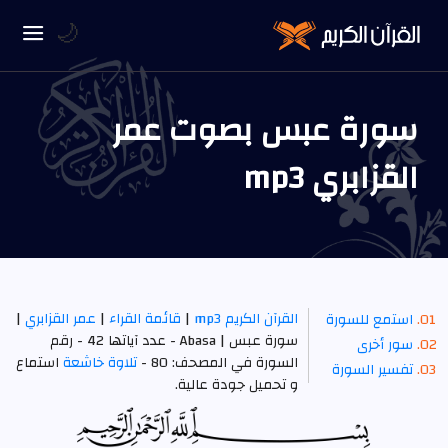
🌙
سورة عبس بصوت عمر
القزابري mp3
القرآن الكريم mp3
|
قائمة القراء
|
عمر القزابري
|
استمع للسورة
سورة عبس | Abasa - عدد آياتها 42 - رقم
سور أخرى
السورة في المصحف: 80 -
تلاوة خاشعة
استماع
تفسير السورة
و تحميل جودة عالية.