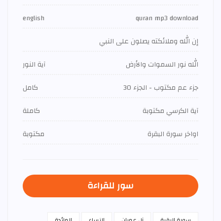
english
quran mp3 download
إن الله وملائكته يصلون على النبي
الله نور السموات والأرض
آية النور
جزء عم مكتوب - الجزء 30
كامل
آية الكرسي مكتوبة
كاملة
اواخر سورة البقرة
مكتوبة
سور للقراءة
سورة البقرة
آل عمران
النساء
المائدة