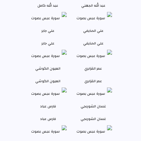
عبد الله الجهني
عبد الله كامل
علي الحذيفي
علي جابر
عمر القزابري
العيون الكوشي
غسان الشوربجي
فارس عباد