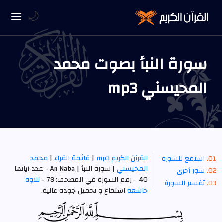
🌙
سورة النبأ بصوت محمد
المحيسني mp3
القرآن الكريم mp3
|
قائمة القراء
|
محمد
استمع للسورة
المحيسني
| سورة النبأ | An Naba - عدد آياتها
سور أخرى
40 - رقم السورة في المصحف: 78 -
تلاوة
تفسير السورة
خاشعة
استماع و تحميل جودة عالية.