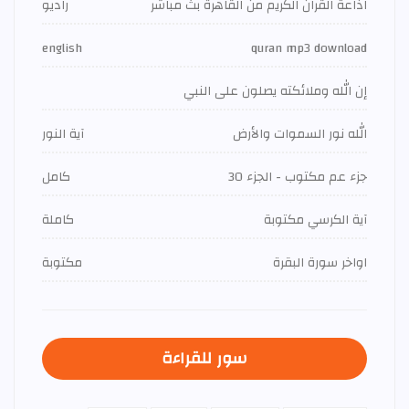
اذاعة القران الكريم من القاهرة بث مباشر
راديو
english
quran mp3 download
إن الله وملائكته يصلون على النبي
الله نور السموات والأرض
آية النور
جزء عم مكتوب - الجزء 30
كامل
آية الكرسي مكتوبة
كاملة
اواخر سورة البقرة
مكتوبة
سور للقراءة