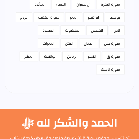
سورة البقرة
آل عمران
النساء
المائدة
يوسف
ابراهيم
الحجر
سورة الكهف
مريم
الحج
القصص
العنكبوت
السجدة
سورة يس
الدخان
الفتح
الحجرات
سورة ق
النجم
الرحمن
الواقعة
الحشر
سورة الملك
الحمد والشكر لله ﷻ
تم تأسيس موقع سورة قرآن كبادرة متواضعة بهدف خدمة الكتاب