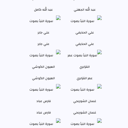
عبد الله الجهني
عبد الله كامل
علي الحذيفي
علي جابر
عمر القزابري
العيون الكوشي
غسان الشوربجي
فارس عباد