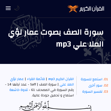
🌙
سورة الصف بصوت عمار لؤي
الملا علي mp3
القرآن الكريم mp3
|
قائمة القراء
|
عمار لؤي
استمع للسورة
الملا علي
| سورة الصف | Saff - عدد آياتها 14 -
سور أخرى
رقم السورة في المصحف: 61 -
تلاوة خاشعة
تفسير السورة
استماع و تحميل جودة عالية.