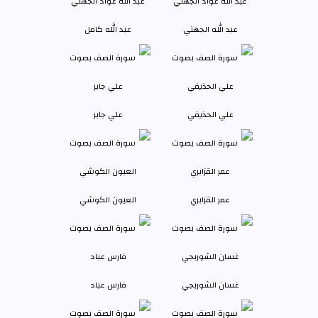
عبد الله الجهني
عبد الله كامل
علي الحذيفي
علي جابر
عمر القزابري
العيون الكوشي
غسان الشوربجي
فارس عباد