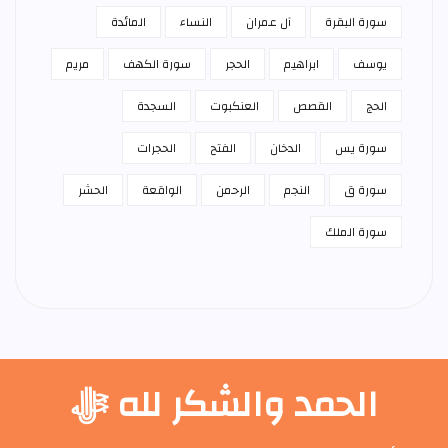
سورة البقرة
آل عمران
النساء
المائدة
يوسف
ابراهيم
الحجر
سورة الكهف
مريم
الحج
القصص
العنكبوت
السجدة
سورة يس
الدخان
الفتح
الحجرات
سورة ق
النجم
الرحمن
الواقعة
الحشر
سورة الملك
الحمد والشكر لله ﷻ