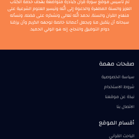
تم تأسيس موقع سورة قرآن كبادرة متواضعة بهدف خدمة الكتاب
العزيز والسنة المطهرة والدعوة إلى الله وتيسير العلوم الشرعية على
منهاج القرآن والسنة, نحمد الله تعالى ونشكره على فضله, ونسأله
سبحانه أن يتقبل منا ويجعل أعمالنا خالصة لوجهه الكريم وأن يرزقنا
دوام التوفيق والنجاح، إنه هو الولي الحميد.
صفحات مهمة
سياسة الخصوصية
شروط الاستخدام
نبذة عن موقعنا
الاتصال بنا
أقسام الموقع
الباحث القرآني