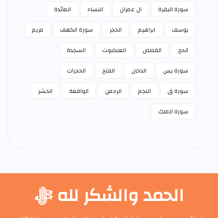
سورة البقرة
آل عمران
النساء
المائدة
يوسف
ابراهيم
الحجر
سورة الكهف
مريم
الحج
القصص
العنكبوت
السجدة
سورة يس
الدخان
الفتح
الحجرات
سورة ق
النجم
الرحمن
الواقعة
الحشر
سورة الملك
الحمد والشكر لله ﷻ