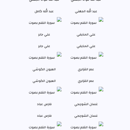
عبد الله الجهني
عبد الله كامل
علي الحذيفي
علي جابر
عمر القزابري
العيون الكوشي
غسان الشوربجي
فارس عباد