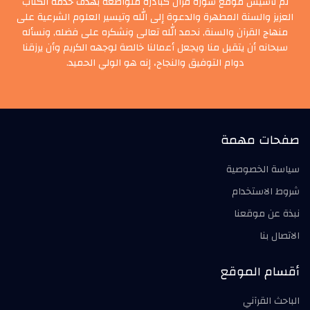
تم تأسيس موقع سورة قرآن كبادرة متواضعة بهدف خدمة الكتاب
العزيز والسنة المطهرة والدعوة إلى الله وتيسير العلوم الشرعية على
منهاج القرآن والسنة, نحمد الله تعالى ونشكره على فضله, ونسأله
سبحانه أن يتقبل منا ويجعل أعمالنا خالصة لوجهه الكريم وأن يرزقنا
دوام التوفيق والنجاح، إنه هو الولي الحميد.
صفحات مهمة
سياسة الخصوصية
شروط الاستخدام
نبذة عن موقعنا
الاتصال بنا
أقسام الموقع
الباحث القرآني