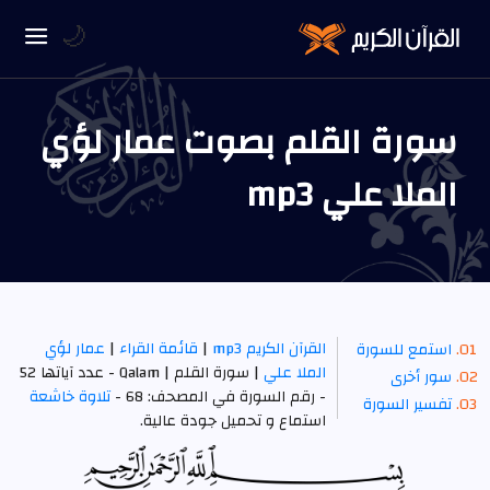
🌙
سورة القلم بصوت عمار لؤي
الملا علي mp3
القرآن الكريم mp3
|
قائمة القراء
|
عمار لؤي
استمع للسورة
الملا علي
| سورة القلم | Qalam - عدد آياتها 52
سور أخرى
- رقم السورة في المصحف: 68 -
تلاوة خاشعة
تفسير السورة
استماع و تحميل جودة عالية.