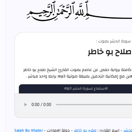
م سورة الحشر بصوت :
صلاح بو خاطر
كاملة برواية حفص عن عاصم بصوت القارئ الشيخ صلاح بو خاطر
ع إمكانية التحميل بصيغة صوتية mp3 برابط واحد مباشر .
الاستماع لسورة الحشر mp3
لحشر
- اسم القارئ :
صلاح بو خاطر
- دولة الإمارات -
Salah Bu Khater