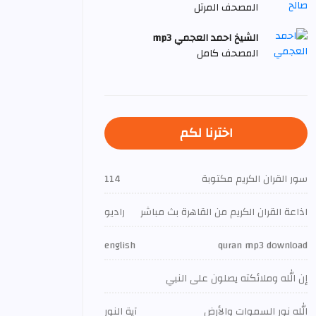
المصحف المرتل
الشيخ احمد العجمي mp3
المصحف كامل
اخترنا لكم
سور القران الكريم مكتوبة
114
اذاعة القران الكريم من القاهرة بث مباشر
راديو
english
quran mp3 download
إن الله وملائكته يصلون على النبي
الله نور السموات والأرض
آية النور