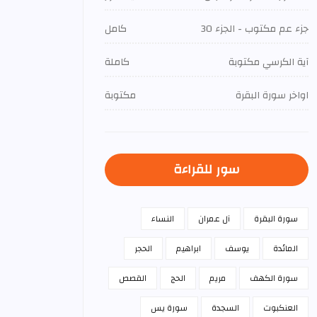
جزء عم مكتوب - الجزء 30
كامل
آية الكرسي مكتوبة
كاملة
اواخر سورة البقرة
مكتوبة
سور للقراءة
سورة البقرة
آل عمران
النساء
المائدة
يوسف
ابراهيم
الحجر
سورة الكهف
مريم
الحج
القصص
العنكبوت
السجدة
سورة يس