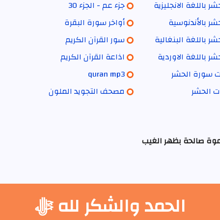
ر باللغة الانجليزية
جزء عم - الجزء 30
شر بالأندنوسية
أواخر سورة البقرة
ر باللغة البنغالية
سور القرآن الكريم
ر باللغة الاوردية
اذاعة القرآن الكريم
ات سورة الحشر
quran mp3
ت الحشر
مصحف التجويد الملون
عوة صالحة بظهر الغيب
الحمد والشكر لله ﷻ