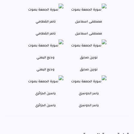
مصطفى اسماعيل
ناصر القطامي
نورين صديق
وديع اليمني
ياسر الدوسري
ياسين الجزائري