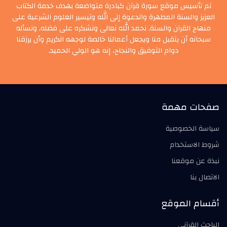
تم تأسيس موقع سورة قرآن كبادرة متواضعة بهدف خدمة الكتاب
العزيز والسنة المطهرة والدعوة إلى الله وتيسير العلوم الشرعية على
منهاج القرآن والسنة, نحمد الله تعالى ونشكره على فضله, ونسأله
سبحانه أن يتقبل منا ويجعل أعمالنا خالصة لوجهه الكريم وأن يرزقنا
دوام التوفيق والنجاح، إنه هو الولي الحميد.
صفحات مهمة
سياسة الخصوصية
شروط الاستخدام
نبذة عن موقعنا
الاتصال بنا
أقسام الموقع
الباحث القرآني