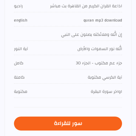
اذاعة القران الكريم من القاهرة بث مباشر
راديو
english
quran mp3 download
إن الله وملائكته يصلون على النبي
الله نور السموات والأرض
آية النور
جزء عم مكتوب - الجزء 30
كامل
آية الكرسي مكتوبة
كاملة
اواخر سورة البقرة
مكتوبة
سور للقراءة