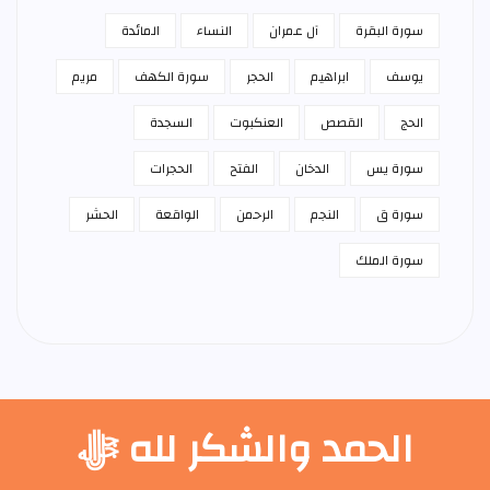
سورة البقرة
آل عمران
النساء
المائدة
يوسف
ابراهيم
الحجر
سورة الكهف
مريم
الحج
القصص
العنكبوت
السجدة
سورة يس
الدخان
الفتح
الحجرات
سورة ق
النجم
الرحمن
الواقعة
الحشر
سورة الملك
الحمد والشكر لله ﷻ