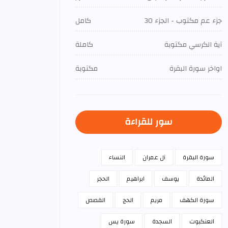
جزء عم مكتوب - الجزء 30
كامل
آية الكرسي مكتوبة
كاملة
اواخر سورة البقرة
مكتوبة
سور للقراءة
سورة البقرة
آل عمران
النساء
المائدة
يوسف
ابراهيم
الحجر
سورة الكهف
مريم
الحج
القصص
العنكبوت
السجدة
سورة يس