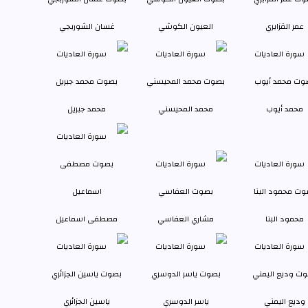
عمر القزابري
العيون الكوشي
غسان الشوربجي
محمد أيوب
محمد المحيسني
محمد جبريل
محمود البنا
مشاري العفاسي
مصطفى اسماعيل
وديع اليمني
ياسر الدوسري
ياسين الجزائري