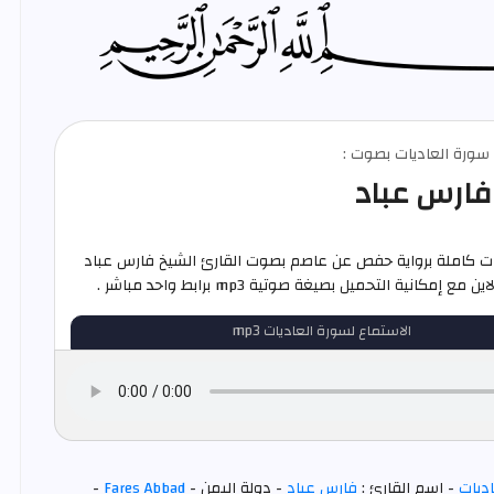
م سورة العاديات بصوت :
فارس عباد
ات كاملة برواية حفص عن عاصم بصوت القارئ الشيخ فارس عباد
ع إمكانية التحميل بصيغة صوتية mp3 برابط واحد مباشر .
الاستماع لسورة العاديات mp3
ديات
- اسم القارئ :
فارس عباد
- دولة اليمن -
Fares Abbad
-