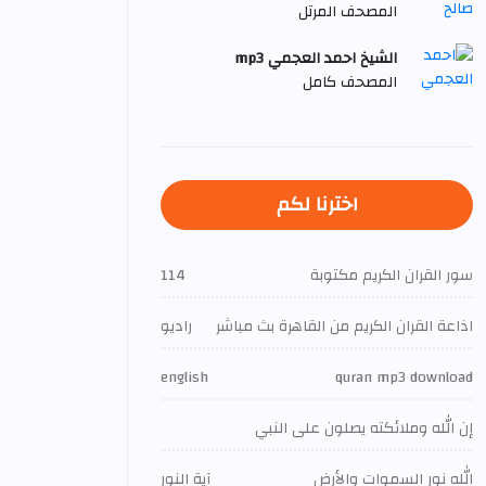
المصحف المرتل
الشيخ احمد العجمي mp3
المصحف كامل
اخترنا لكم
سور القران الكريم مكتوبة
114
اذاعة القران الكريم من القاهرة بث مباشر
راديو
english
quran mp3 download
إن الله وملائكته يصلون على النبي
الله نور السموات والأرض
آية النور