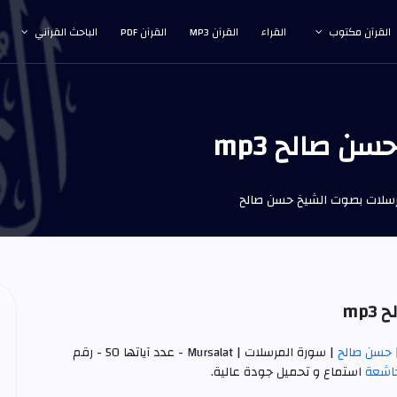
القرآن مكتوب
القراء
القرآن MP3
القرآن PDF
الباحث القرآني
 صالح mp3
سلات بصوت الشيخ حسن صالح
mp
حسن صالح
| سورة المرسلات | Mursalat - عدد آياتها 50 - رقم
خاشعة
استماع و تحميل جودة عالية.