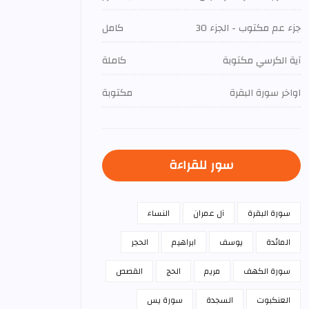
جزء عم مكتوب - الجزء 30
كامل
آية الكرسي مكتوبة
كاملة
اواخر سورة البقرة
مكتوبة
سور للقراءة
سورة البقرة
آل عمران
النساء
المائدة
يوسف
ابراهيم
الحجر
سورة الكهف
مريم
الحج
القصص
العنكبوت
السجدة
سورة يس