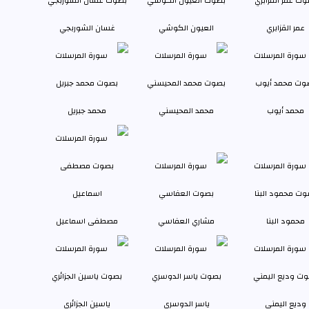
عمر القزابري
العيون الكوشي
غسان الشوربجي
محمد أيوب
محمد المحيسني
محمد جبريل
محمود البنا
مشاري العفاسي
مصطفى اسماعيل
وديع اليمني
ياسر الدوسري
ياسين الجزائري