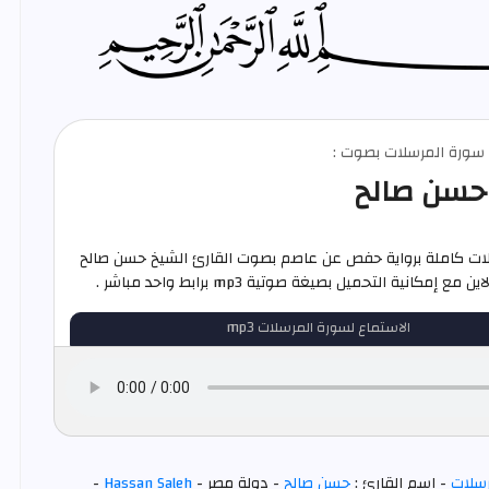
م سورة المرسلات بصوت :
حسن صالح
ات كاملة برواية حفص عن عاصم بصوت القارئ الشيخ حسن صالح
ع إمكانية التحميل بصيغة صوتية mp3 برابط واحد مباشر .
الاستماع لسورة المرسلات mp3
سلات
- اسم القارئ :
حسن صالح
- دولة مصر -
Hassan Saleh
-