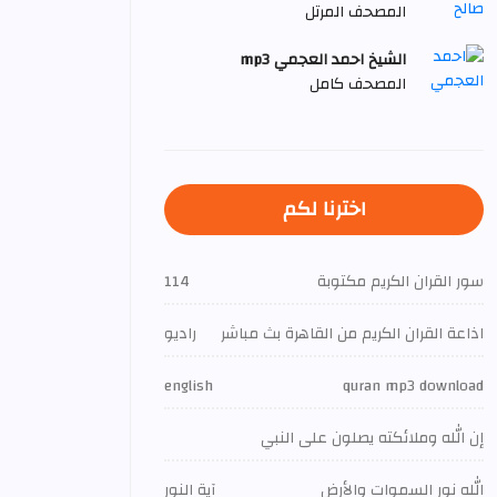
المصحف المرتل
الشيخ احمد العجمي mp3
المصحف كامل
اخترنا لكم
سور القران الكريم مكتوبة
114
اذاعة القران الكريم من القاهرة بث مباشر
راديو
english
quran mp3 download
إن الله وملائكته يصلون على النبي
الله نور السموات والأرض
آية النور