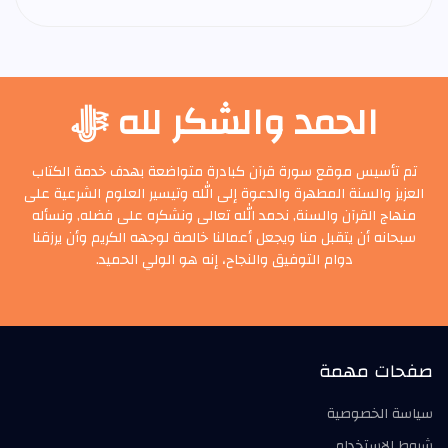
الحمد والشكر لله ﷻ
تم تأسيس موقع سورة قرآن كبادرة متواضعة بهدف خدمة الكتاب
العزيز والسنة المطهرة والدعوة إلى الله وتيسير العلوم الشرعية على
منهاج القرآن والسنة, نحمد الله تعالى ونشكره على فضله, ونسأله
سبحانه أن يتقبل منا ويجعل أعمالنا خالصة لوجهه الكريم وأن يرزقنا
دوام التوفيق والنجاح، إنه هو الولي الحميد.
صفحات مهمة
سياسة الخصوصية
شروط الاستخدام