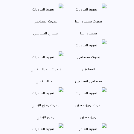
محمود البنا
مشاري العفاسي
مصطفى اسماعيل
ناصر القطامي
نورين صديق
وديع اليمني