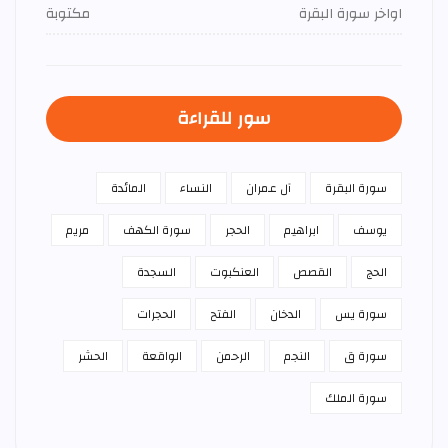
اواخر سورة البقرة
مكتوبة
سور للقراءة
سورة البقرة
آل عمران
النساء
المائدة
يوسف
ابراهيم
الحجر
سورة الكهف
مريم
الحج
القصص
العنكبوت
السجدة
سورة يس
الدخان
الفتح
الحجرات
سورة ق
النجم
الرحمن
الواقعة
الحشر
سورة الملك