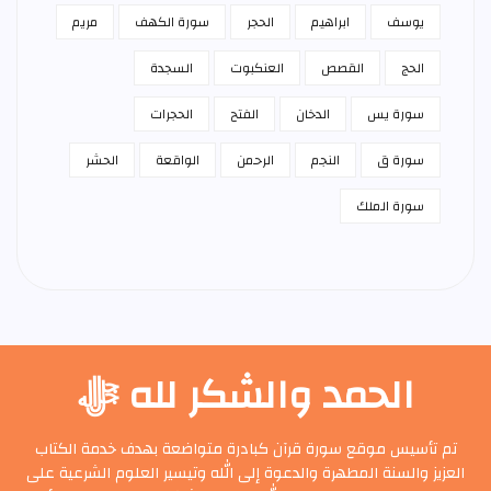
يوسف
ابراهيم
الحجر
سورة الكهف
مريم
الحج
القصص
العنكبوت
السجدة
سورة يس
الدخان
الفتح
الحجرات
سورة ق
النجم
الرحمن
الواقعة
الحشر
سورة الملك
الحمد والشكر لله ﷻ
تم تأسيس موقع سورة قرآن كبادرة متواضعة بهدف خدمة الكتاب
العزيز والسنة المطهرة والدعوة إلى الله وتيسير العلوم الشرعية على