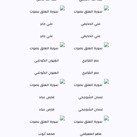
علي الحذيفي
علي جابر
عمر القزابري
العيون الكوشي
غسان الشوربجي
فارس عباد