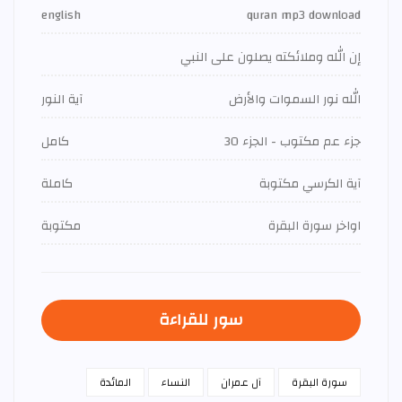
english
quran mp3 download
إن الله وملائكته يصلون على النبي
الله نور السموات والأرض
آية النور
جزء عم مكتوب - الجزء 30
كامل
آية الكرسي مكتوبة
كاملة
اواخر سورة البقرة
مكتوبة
سور للقراءة
سورة البقرة
آل عمران
النساء
المائدة