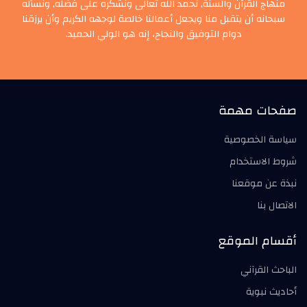
منهاج القرآن والسنة, نحمد الله تعالى ونشكره على فضله, ونسأله
سبحانه أن يتقبل منا ويجعل أعمالنا خالصة لوجهه الكريم وأن يرزقنا
دوام التوفيق والنجاح، إنه هو الولي الحميد.
صفحات مهمة
سياسة الخصوصية
شروط الاستخدام
نبذة عن موقعنا
الاتصال بنا
أقسام الموقع
الباحث القرآني
أحاديث نبوية