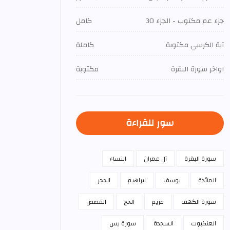
جزء عم مكتوب - الجزء 30
كامل
آية الكرسي مكتوبة
كاملة
اواخر سورة البقرة
مكتوبة
سور للقراءة
سورة البقرة
آل عمران
النساء
المائدة
يوسف
ابراهيم
الحجر
سورة الكهف
مريم
الحج
القصص
العنكبوت
السجدة
سورة يس