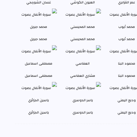
عمر القزابري
العيون الكوشي
غسان الشوربجي
محمد أيوب
محمد المحيسني
محمد جبريل
محمود البنا
مشاري العفاسي
مصطفى اسماعيل
وديع اليمني
ياسر الدوسري
ياسين الجزائري