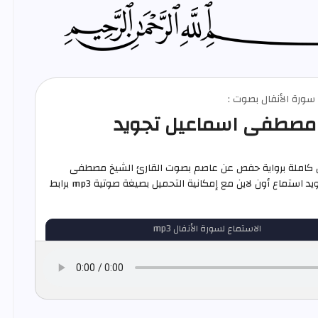
م سورة الأنفال بصوت :
مصطفى اسماعيل تجويد
ل كاملة برواية حفص عن عاصم بصوت القارئ الشيخ مصطفى
اسماعيل تجويد استماع أون لاين مع إمكانية التحميل بصيغة صوتية mp3 برابط
الاستماع لسورة الأنفال mp3