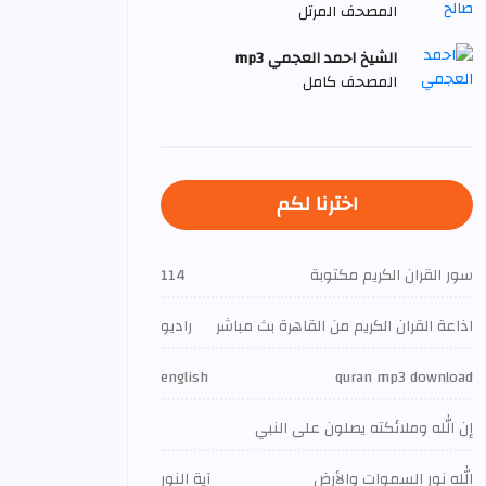
المصحف المرتل
الشيخ احمد العجمي mp3
المصحف كامل
اخترنا لكم
سور القران الكريم مكتوبة
114
اذاعة القران الكريم من القاهرة بث مباشر
راديو
english
quran mp3 download
إن الله وملائكته يصلون على النبي
الله نور السموات والأرض
آية النور