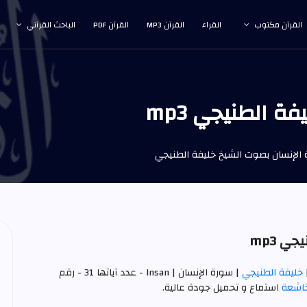
القرآن مكتوب
القراء
القرآن MP3
القرآن PDF
الباحث القرآني
 الطنيجي mp3
الإنسان بصوت الشيخ خليفة الطنيجي
 mp3
خليفة الطنيجي
| سورة الإنسان | Insan - عدد آياتها 31 - رقم
خاشعة
استماع و تحميل جودة عالية.