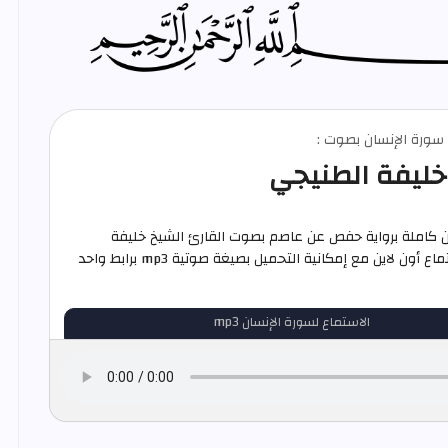
م سورة الإنسان بصوت :
خليفة الطنيجي
ن كاملة برواية حفص عن عاصم بصوت القارئ الشيخ خليفة
الطنيجي استماع أون لاين مع إمكانية التحميل بصيغة صوتية mp3 برابط واحد
الاستماع لسورة الإنسان mp3