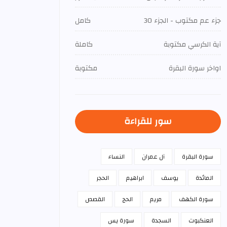
جزء عم مكتوب - الجزء 30
كامل
آية الكرسي مكتوبة
كاملة
اواخر سورة البقرة
مكتوبة
سور للقراءة
سورة البقرة
آل عمران
النساء
المائدة
يوسف
ابراهيم
الحجر
سورة الكهف
مريم
الحج
القصص
العنكبوت
السجدة
سورة يس