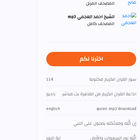
المصحف المرتل
الشيخ احمد العجمي mp3
المصحف كامل
اخترنا لكم
سور القران الكريم مكتوبة
114
اذاعة القران الكريم من القاهرة بث مباشر
راديو
english
quran mp3 download
إن الله وملائكته يصلون على النبي
الله نور السموات والأرض
آية النور