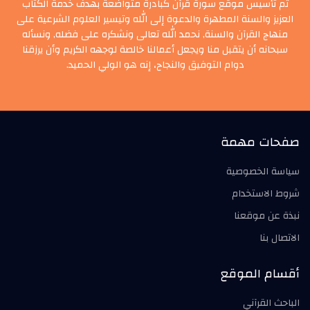
تم تأسيس موقع سورة قرآن كبادرة متواضعة بهدف خدمة الكتاب
العزيز والسنة المطهرة والدعوة إلى الله وتيسير العلوم الشرعية على
منهاج القرآن والسنة, نحمد الله تعالى ونشكره على فضله, ونسأله
سبحانه أن يتقبل منا ويجعل أعمالنا خالصة لوجهه الكريم وأن يرزقنا
دوام التوفيق والنجاح، إنه هو الولي الحميد.
صفحات مهمة
سياسة الخصوصية
شروط الاستخدام
نبذة عن موقعنا
الاتصال بنا
أقسام الموقع
الباحث القرآني