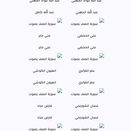
عبد الله الجهني
عبد الله كامل
علي الحذيفي
علي جابر
عمر القزابري
العيون الكوشي
غسان الشوربجي
فارس عباد