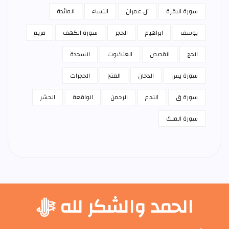
سورة البقرة
آل عمران
النساء
المائدة
يوسف
ابراهيم
الحجر
سورة الكهف
مريم
الحج
القصص
العنكبوت
السجدة
سورة يس
الدخان
الفتح
الحجرات
سورة ق
النجم
الرحمن
الواقعة
الحشر
سورة الملك
الحمد والشكر لله ﷻ