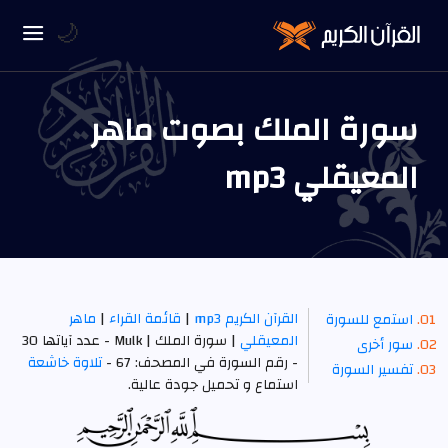
🌙
سورة الملك بصوت ماهر
المعيقلي mp3
القرآن الكريم mp3
|
قائمة القراء
|
ماهر
استمع للسورة
المعيقلي
| سورة الملك | Mulk - عدد آياتها 30
سور أخرى
- رقم السورة في المصحف: 67 -
تلاوة خاشعة
تفسير السورة
استماع و تحميل جودة عالية.