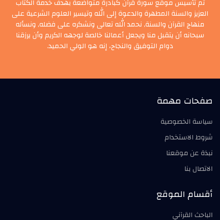
تم تأسيس موقع سورة قرآن كبادرة متواضعة بهدف خدمة الكتاب
العزيز والسنة المطهرة والدعوة إلى الله وتيسير العلوم الشرعية على
منهاج القرآن والسنة, نحمد الله تعالى ونشكره على فضله, ونسأله
سبحانه أن يتقبل منا ويجعل أعمالنا خالصة لوجهه الكريم وأن يرزقنا
دوام التوفيق والنجاح، إنه هو الولي الحميد.
صفحات مهمة
سياسة الخصوصية
شروط الاستخدام
نبذة عن موقعنا
الاتصال بنا
أقسام الموقع
الباحث القرآني