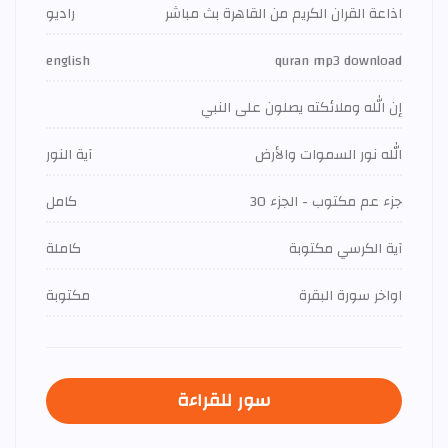
اذاعة القران الكريم من القاهرة بث مباشر
راديو
english
quran mp3 download
إن الله وملائكته يصلون على النبي
الله نور السموات والأرض
آية النور
جزء عم مكتوب - الجزء 30
كامل
آية الكرسي مكتوبة
كاملة
اواخر سورة البقرة
مكتوبة
سور للقراءة