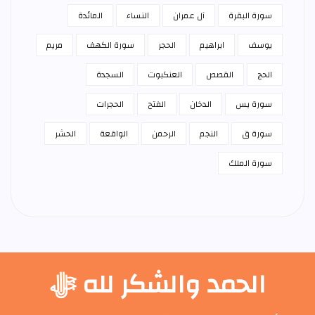
سورة البقرة
آل عمران
النساء
المائدة
يوسف
ابراهيم
الحجر
سورة الكهف
مريم
الحج
القصص
العنكبوت
السجدة
سورة يس
الدخان
الفتح
الحجرات
سورة ق
النجم
الرحمن
الواقعة
الحشر
سورة الملك
الحمد والشكر لله ﷻ