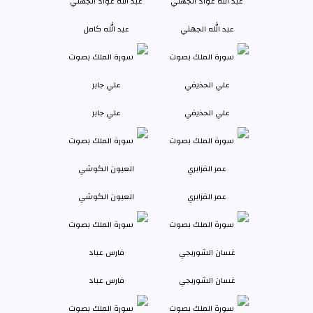
عبد الله الجهني
عبد الله كامل
علي الحذيفي
علي جابر
عمر القزابري
العيون الكوشي
غسان الشوربجي
فارس عباد