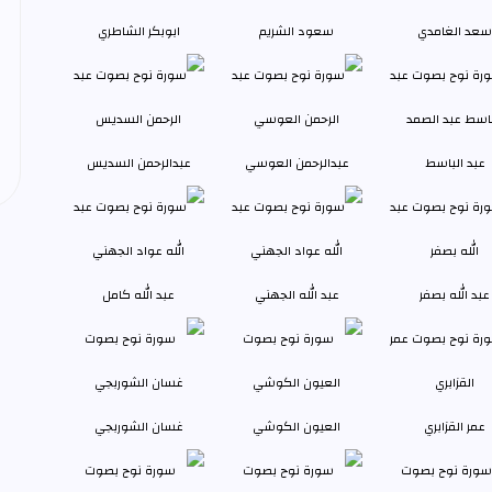
سعد الغامدي
سعود الشريم
ابوبكر الشاطري
عبد الباسط
عبدالرحمن العوسي
عبدالرحمن السديس
عبد الله بصفر
عبد الله الجهني
عبد الله كامل
عمر القزابري
العيون الكوشي
غسان الشوربجي