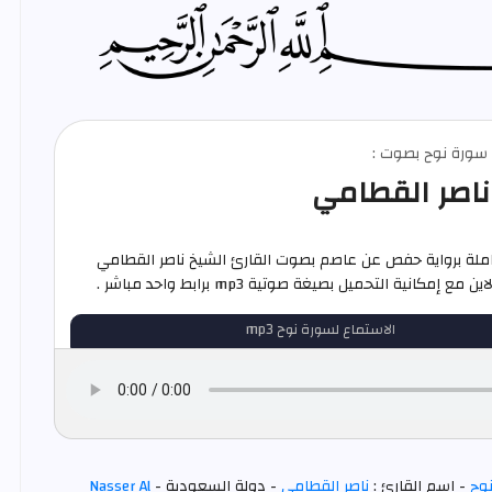
م سورة نوح بصوت :
ناصر القطامي
ملة برواية حفص عن عاصم بصوت القارئ الشيخ ناصر القطامي
ع إمكانية التحميل بصيغة صوتية mp3 برابط واحد مباشر .
الاستماع لسورة نوح mp3
وح
- اسم القارئ :
ناصر القطامي
- دولة السعودية -
Nasser Al