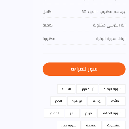
جزء عم مكتوب - الجزء 30
كامل
آية الكرسي مكتوبة
كاملة
اواخر سورة البقرة
مكتوبة
سور للقراءة
سورة البقرة
آل عمران
النساء
المائدة
يوسف
ابراهيم
الحجر
سورة الكهف
مريم
الحج
القصص
العنكبوت
السجدة
سورة يس