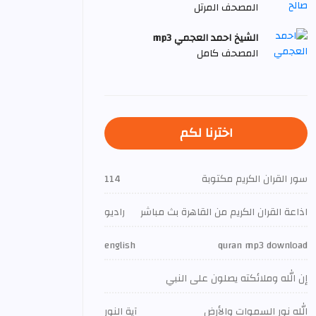
المصحف المرتل
الشيخ احمد العجمي mp3
المصحف كامل
اخترنا لكم
سور القران الكريم مكتوبة
114
اذاعة القران الكريم من القاهرة بث مباشر
راديو
english
quran mp3 download
إن الله وملائكته يصلون على النبي
الله نور السموات والأرض
آية النور