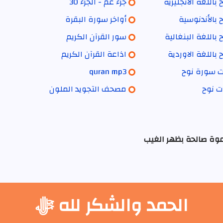
باللغة الانجليزية
جزء عم - الجزء 30
بالأندنوسية
أواخر سورة البقرة
باللغة البنغالية
سور القرآن الكريم
باللغة الاوردية
اذاعة القرآن الكريم
ات سورة نوح
quran mp3
ت نوح
مصحف التجويد الملون
عوة صالحة بظهر الغيب
الحمد والشكر لله ﷻ