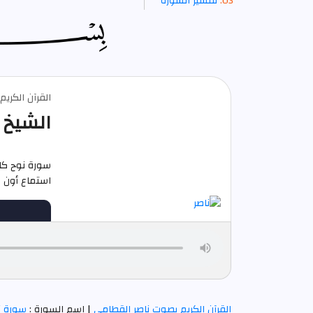
تفسير السورة
القرآن الكري
الشيخ 
سورة نوح كا
استماع أون لاين م
القرآن الكريم بصوت ناصر القطامي
| اسم السورة :
سورة ن