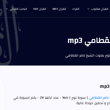
القرآن مكتوب
القراء
القرآن MP3
القرآن PDF
الباحث القرآني
امي mp3
وح بصوت الشيخ ناصر القطامي
ناصر القطامي
| سورة نوح | Nuh - عدد آياتها 28 - رقم السورة في
ع و تحميل جودة عالية.