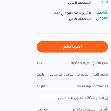
المصحف المرتل
الشيخ احمد العجمي mp3
المصحف كامل
اخترنا لكم
سور القران الكريم مكتوبة
114
اذاعة القران الكريم من القاهرة بث مباشر
راديو
english
quran mp3 download
إن الله وملائكته يصلون على النبي
الله نور السموات والأرض
آية النور