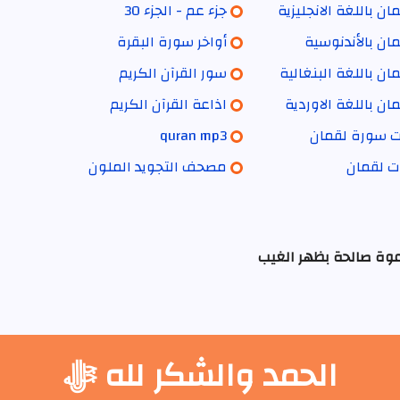
ن باللغة الانجليزية
جزء عم - الجزء 30
ان بالأندنوسية
أواخر سورة البقرة
ن باللغة البنغالية
سور القرآن الكريم
ن باللغة الاوردية
اذاعة القرآن الكريم
ات سورة لقمان
quran mp3
ات لقمان
مصحف التجويد الملون
عوة صالحة بظهر الغيب
الحمد والشكر لله ﷻ