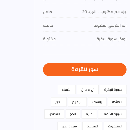
جزء عم مكتوب - الجزء 30
كامل
آية الكرسي مكتوبة
كاملة
اواخر سورة البقرة
مكتوبة
سور للقراءة
سورة البقرة
آل عمران
النساء
المائدة
يوسف
ابراهيم
الحجر
سورة الكهف
مريم
الحج
القصص
العنكبوت
السجدة
سورة يس