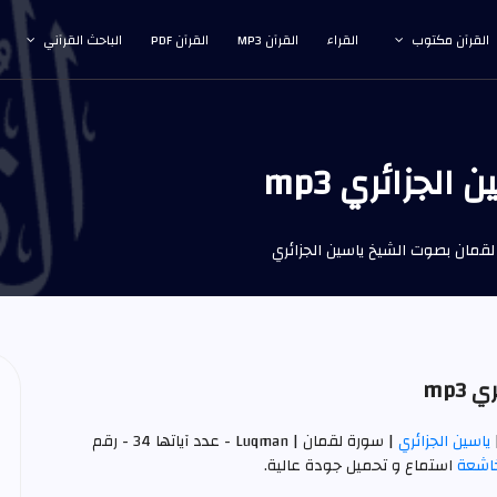
القرآن مكتوب
القراء
القرآن MP3
القرآن PDF
الباحث القرآني
جزائري mp3
قمان بصوت الشيخ ياسين الجزائري
mp3
ياسين الجزائري
| سورة لقمان | Luqman - عدد آياتها 34 - رقم
خاشعة
استماع و تحميل جودة عالية.