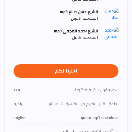
الشيخ حسن صالح mp3
المصحف المرتل
الشيخ احمد العجمي mp3
المصحف كامل
اخترنا لكم
سور القران الكريم مكتوبة
114
اذاعة القران الكريم من القاهرة بث مباشر
راديو
english
quran mp3 download
إن الله وملائكته يصلون على النبي