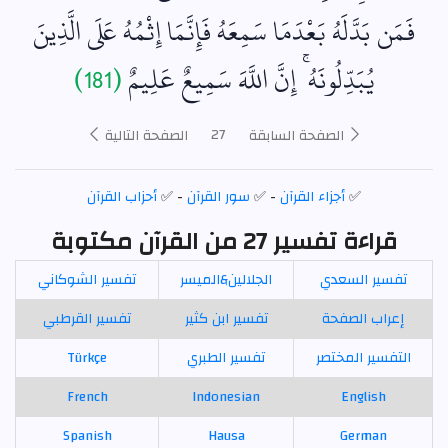
فَمَن بَدَّلَهُ بَعْدَمَا سَمِعَهُ فَإِنَّمَا إِثْمُهُ عَلَى الَّذِينَ
يُبَدِّلُونَهُ ۚ إِنَّ اللَّهَ سَمِيعٌ عَلِيمٌ
(181)
27
الصفحة السابقة
الصفحة التالية
✅
أجزاء القرآن
- ✅
سور القرآن
- ✅
أحزاب القرآن
قراءة تفسير 27 من القرآن مكتوبة
تفسير السعدي
الجلالين&الميسر
تفسير الشوكاني
إعراب الصفحة
تفسير ابن كثير
تفسير القرطبي
التفسير المختصر
تفسير الطبري
Türkçe
French
Indonesian
English
Spanish
Hausa
German