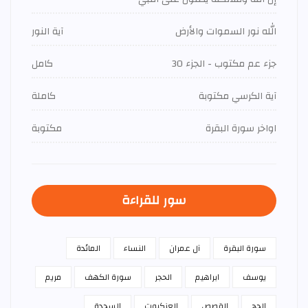
الله نور السموات والأرض
آية النور
جزء عم مكتوب - الجزء 30
كامل
آية الكرسي مكتوبة
كاملة
اواخر سورة البقرة
مكتوبة
سور للقراءة
سورة البقرة
آل عمران
النساء
المائدة
يوسف
ابراهيم
الحجر
سورة الكهف
مريم
الحج
القصص
العنكبوت
السجدة