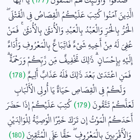
الَّذِينَ آمَنُوا كُتِبَ عَلَيْكُمُ الْقِصَاصُ فِي الْقَتْلَى ۖ
الْحُرُّ بِالْحُرِّ وَالْعَبْدُ بِالْعَبْدِ وَالْأُنثَىٰ بِالْأُنثَىٰ ۚ فَمَنْ
عُفِيَ لَهُ مِنْ أَخِيهِ شَيْءٌ فَاتِّبَاعٌ بِالْمَعْرُوفِ وَأَدَاءٌ
إِلَيْهِ بِإِحْسَانٍ ۗ ذَٰلِكَ تَخْفِيفٌ مِّن رَّبِّكُمْ وَرَحْمَةٌ ۗ
فَمَنِ اعْتَدَىٰ بَعْدَ ذَٰلِكَ فَلَهُ عَذَابٌ أَلِيمٌ
(178)
وَلَكُمْ فِي الْقِصَاصِ حَيَاةٌ يَا أُولِي الْأَلْبَابِ
لَعَلَّكُمْ تَتَّقُونَ
(179)
كُتِبَ عَلَيْكُمْ إِذَا حَضَرَ
أَحَدَكُمُ الْمَوْتُ إِن تَرَكَ خَيْرًا الْوَصِيَّةُ لِلْوَالِدَيْنِ
وَالْأَقْرَبِينَ بِالْمَعْرُوفِ ۖ حَقًّا عَلَى الْمُتَّقِينَ
(180)