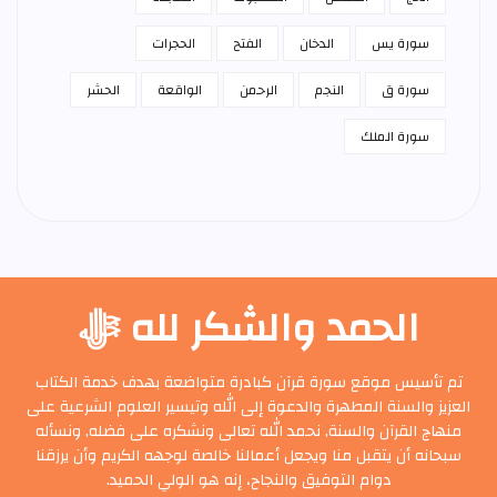
سورة يس
الدخان
الفتح
الحجرات
سورة ق
النجم
الرحمن
الواقعة
الحشر
سورة الملك
الحمد والشكر لله ﷻ
تم تأسيس موقع سورة قرآن كبادرة متواضعة بهدف خدمة الكتاب
العزيز والسنة المطهرة والدعوة إلى الله وتيسير العلوم الشرعية على
منهاج القرآن والسنة, نحمد الله تعالى ونشكره على فضله, ونسأله
سبحانه أن يتقبل منا ويجعل أعمالنا خالصة لوجهه الكريم وأن يرزقنا
دوام التوفيق والنجاح، إنه هو الولي الحميد.