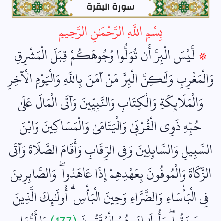
سورة البقرة
بِسْمِ اللَّهِ الرَّحْمَٰنِ الرَّحِيمِ
۞
لَّيْسَ الْبِرَّ أَن تُوَلُّوا وُجُوهَكُمْ قِبَلَ الْمَشْرِقِ
وَالْمَغْرِبِ وَلَٰكِنَّ الْبِرَّ مَنْ آمَنَ بِاللَّهِ وَالْيَوْمِ الْآخِرِ
وَالْمَلَائِكَةِ وَالْكِتَابِ وَالنَّبِيِّينَ وَآتَى الْمَالَ عَلَىٰ
حُبِّهِ ذَوِي الْقُرْبَىٰ وَالْيَتَامَىٰ وَالْمَسَاكِينَ وَابْنَ
السَّبِيلِ وَالسَّائِلِينَ وَفِي الرِّقَابِ وَأَقَامَ الصَّلَاةَ وَآتَى
الزَّكَاةَ وَالْمُوفُونَ بِعَهْدِهِمْ إِذَا عَاهَدُوا ۖ وَالصَّابِرِينَ
فِي الْبَأْسَاءِ وَالضَّرَّاءِ وَحِينَ الْبَأْسِ ۗ أُولَٰئِكَ الَّذِينَ
صَدَقُوا ۖ وَأُولَٰئِكَ هُمُ الْمُتَّقُونَ
(177)
يَا أَيُّهَا