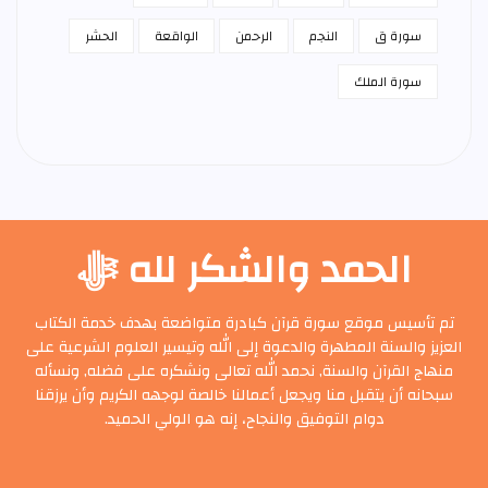
سورة ق
النجم
الرحمن
الواقعة
الحشر
سورة الملك
الحمد والشكر لله ﷻ
تم تأسيس موقع سورة قرآن كبادرة متواضعة بهدف خدمة الكتاب
العزيز والسنة المطهرة والدعوة إلى الله وتيسير العلوم الشرعية على
منهاج القرآن والسنة, نحمد الله تعالى ونشكره على فضله, ونسأله
سبحانه أن يتقبل منا ويجعل أعمالنا خالصة لوجهه الكريم وأن يرزقنا
دوام التوفيق والنجاح، إنه هو الولي الحميد.