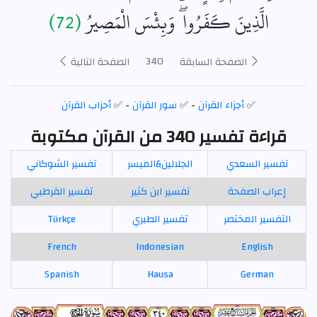
الَّذِينَ كَفَرُوا ۖ وَبِئْسَ الْمَصِيرُ
(72)
340
الصفحة السابقة
الصفحة التالية
✅
أجزاء القرآن
- ✅
سور القرآن
- ✅
أحزاب القرآن
قراءة تفسير 340 من القرآن مكتوبة
تفسير السعدي
الجلالين&الميسر
تفسير الشوكاني
إعراب الصفحة
تفسير ابن كثير
تفسير القرطبي
التفسير المختصر
تفسير الطبري
Türkçe
French
Indonesian
English
Spanish
Hausa
German