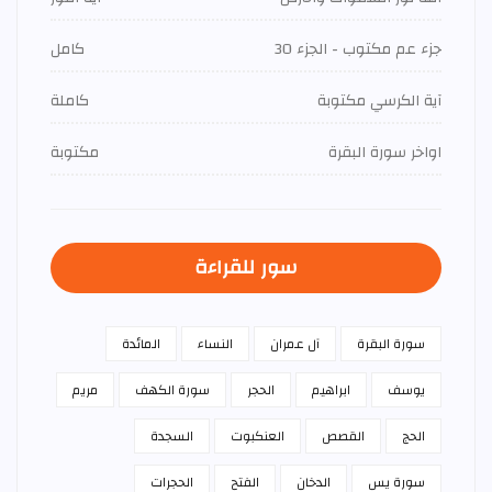
جزء عم مكتوب - الجزء 30
كامل
آية الكرسي مكتوبة
كاملة
اواخر سورة البقرة
مكتوبة
سور للقراءة
سورة البقرة
آل عمران
النساء
المائدة
يوسف
ابراهيم
الحجر
سورة الكهف
مريم
الحج
القصص
العنكبوت
السجدة
سورة يس
الدخان
الفتح
الحجرات