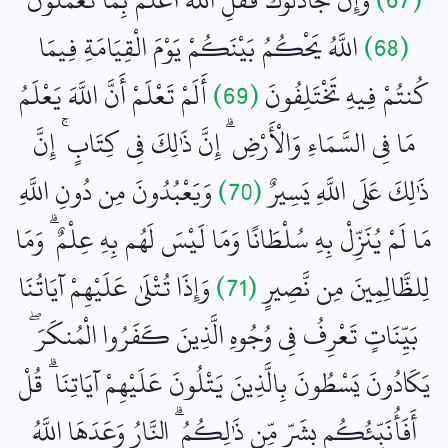
(68)
اللَّهُ يَحْكُمُ بَيْنَكُمْ يَوْمَ الْقِيَامَةِ فِيمَا
كُنتُمْ فِيهِ تَخْتَلِفُونَ
(69)
أَلَمْ تَعْلَمْ أَنَّ اللَّهَ يَعْلَمُ
مَا فِي السَّمَاءِ وَالْأَرْضِ ۗ إِنَّ ذَٰلِكَ فِي كِتَابٍ ۚ إِنَّ
ذَٰلِكَ عَلَى اللَّهِ يَسِيرٌ
(70)
وَيَعْبُدُونَ مِن دُونِ اللَّهِ
مَا لَمْ يُنَزِّلْ بِهِ سُلْطَانًا وَمَا لَيْسَ لَهُم بِهِ عِلْمٌ ۗ وَمَا
لِلظَّالِمِينَ مِن نَّصِيرٍ
(71)
وَإِذَا تُتْلَىٰ عَلَيْهِمْ آيَاتُنَا
بَيِّنَاتٍ تَعْرِفُ فِي وُجُوهِ الَّذِينَ كَفَرُوا الْمُنكَرَ ۖ
يَكَادُونَ يَسْطُونَ بِالَّذِينَ يَتْلُونَ عَلَيْهِمْ آيَاتِنَا ۗ قُلْ
أَفَأُنَبِّئُكُم بِشَرٍّ مِّن ذَٰلِكُمُ ۗ النَّارُ وَعَدَهَا اللَّهُ