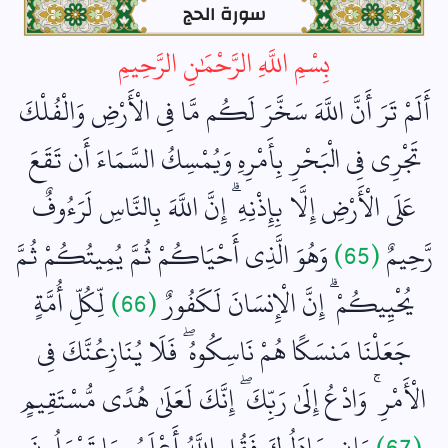
سورة الحج
بِسْمِ اللَّهِ الرَّحْمَٰنِ الرَّحِيمِ
أَلَمْ تَرَ أَنَّ اللَّهَ سَخَّرَ لَكُم مَّا فِي الْأَرْضِ وَالْفُلْكَ
تَجْرِي فِي الْبَحْرِ بِأَمْرِهِ وَيُمْسِكُ السَّمَاءَ أَن تَقَعَ
عَلَى الْأَرْضِ إِلَّا بِإِذْنِهِ ۗ إِنَّ اللَّهَ بِالنَّاسِ لَرَءُوفٌ
رَّحِيمٌ
(65)
وَهُوَ الَّذِي أَحْيَاكُمْ ثُمَّ يُمِيتُكُمْ ثُمَّ
يُحْيِيكُمْ ۗ إِنَّ الْإِنسَانَ لَكَفُورٌ
(66)
لِّكُلِّ أُمَّةٍ
جَعَلْنَا مَنسَكًا هُمْ نَاسِكُوهُ ۖ فَلَا يُنَازِعُنَّكَ فِي
الْأَمْرِ ۚ وَادْعُ إِلَىٰ رَبِّكَ ۖ إِنَّكَ لَعَلَىٰ هُدًى مُّسْتَقِيمٍ
(67)
وَإِن جَادَلُوكَ فَقُلِ اللَّهُ أَعْلَمُ بِمَا تَعْمَلُونَ