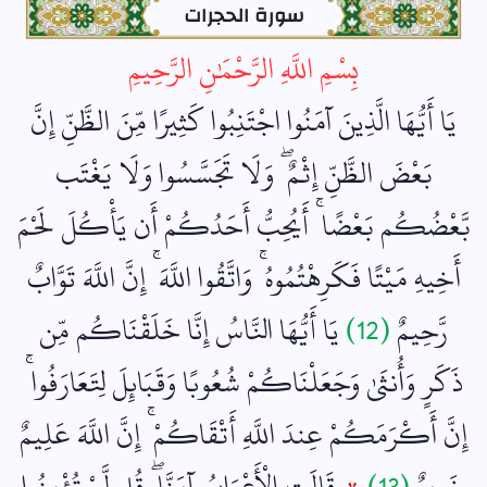
سورة الحجرات
بِسْمِ اللَّهِ الرَّحْمَٰنِ الرَّحِيمِ
يَا أَيُّهَا الَّذِينَ آمَنُوا اجْتَنِبُوا كَثِيرًا مِّنَ الظَّنِّ إِنَّ
بَعْضَ الظَّنِّ إِثْمٌ ۖ وَلَا تَجَسَّسُوا وَلَا يَغْتَب
بَّعْضُكُم بَعْضًا ۚ أَيُحِبُّ أَحَدُكُمْ أَن يَأْكُلَ لَحْمَ
أَخِيهِ مَيْتًا فَكَرِهْتُمُوهُ ۚ وَاتَّقُوا اللَّهَ ۚ إِنَّ اللَّهَ تَوَّابٌ
رَّحِيمٌ
(12)
يَا أَيُّهَا النَّاسُ إِنَّا خَلَقْنَاكُم مِّن
ذَكَرٍ وَأُنثَىٰ وَجَعَلْنَاكُمْ شُعُوبًا وَقَبَائِلَ لِتَعَارَفُوا ۚ
إِنَّ أَكْرَمَكُمْ عِندَ اللَّهِ أَتْقَاكُمْ ۚ إِنَّ اللَّهَ عَلِيمٌ
خَبِيرٌ
(13)
۞
قَالَتِ الْأَعْرَابُ آمَنَّا ۖ قُل لَّمْ تُؤْمِنُوا