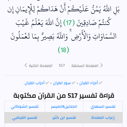
بَلِ اللَّهُ يَمُنُّ عَلَيْكُمْ أَنْ هَدَاكُمْ لِلْإِيمَانِ إِن
كُنتُمْ صَادِقِينَ
(17)
إِنَّ اللَّهَ يَعْلَمُ غَيْبَ
السَّمَاوَاتِ وَالْأَرْضِ ۚ وَاللَّهُ بَصِيرٌ بِمَا تَعْمَلُونَ
(18)
517
الصفحة السابقة
الصفحة التالية
✅
أجزاء القرآن
- ✅
سور القرآن
- ✅
أحزاب القرآن
قراءة تفسير 517 من القرآن مكتوبة
تفسير السعدي
الجلالين&الميسر
تفسير الشوكاني
إعراب الصفحة
تفسير ابن كثير
تفسير القرطبي