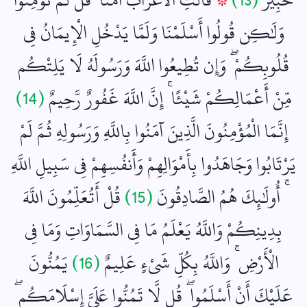
وَلَٰكِن قُولُوا أَسْلَمْنَا وَلَمَّا يَدْخُلِ الْإِيمَانُ فِي
قُلُوبِكُمْ ۖ وَإِن تُطِيعُوا اللَّهَ وَرَسُولَهُ لَا يَلِتْكُم
مِّنْ أَعْمَالِكُمْ شَيْئًا ۚ إِنَّ اللَّهَ غَفُورٌ رَّحِيمٌ
(14)
إِنَّمَا الْمُؤْمِنُونَ الَّذِينَ آمَنُوا بِاللَّهِ وَرَسُولِهِ ثُمَّ لَمْ
يَرْتَابُوا وَجَاهَدُوا بِأَمْوَالِهِمْ وَأَنفُسِهِمْ فِي سَبِيلِ اللَّهِ
ۚ أُولَٰئِكَ هُمُ الصَّادِقُونَ
(15)
قُلْ أَتُعَلِّمُونَ اللَّهَ
بِدِينِكُمْ وَاللَّهُ يَعْلَمُ مَا فِي السَّمَاوَاتِ وَمَا فِي
الْأَرْضِ ۚ وَاللَّهُ بِكُلِّ شَيْءٍ عَلِيمٌ
(16)
يَمُنُّونَ
عَلَيْكَ أَنْ أَسْلَمُوا ۖ قُل لَّا تَمُنُّوا عَلَيَّ إِسْلَامَكُم ۖ