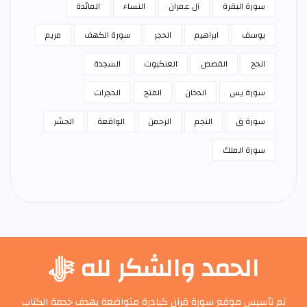
سورة البقرة
آل عمران
النساء
المائدة
يوسف
ابراهيم
الحجر
سورة الكهف
مريم
الحج
القصص
العنكبوت
السجدة
سورة يس
الدخان
الفتح
الحجرات
سورة ق
النجم
الرحمن
الواقعة
الحشر
سورة الملك
الحمد والشكر لله ﷻ
تم تأسيس موقع سورة قرآن كبادرة متواضعة بهدف خدمة الكتاب