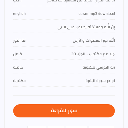
اذاعة القران الكريم من القاهرة بث مباشر
راديو
english
quran mp3 download
إن الله وملائكته يصلون على النبي
الله نور السموات والأرض
آية النور
جزء عم مكتوب - الجزء 30
كامل
آية الكرسي مكتوبة
كاملة
اواخر سورة البقرة
مكتوبة
سور للقراءة