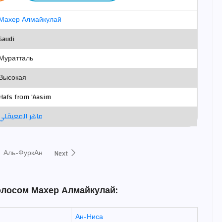
Махер Алмайкулай
Saudi
Муратталь
Высокая
Hafs from 'Aasim
ماهر المعيقلي
Аль-ФуркАн
Next
олосом Махер Алмайкулай:
Ан-Ниса