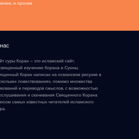
жении, и просим
 нас
йт суры Коран – это исламский сайт,
священный изучению Корана и Сунны.
ященный Коран написан на османском рисунке в
скольких повествованиях, помимо множества
лкований и переводов смыслов, с возможностью
ослушивания и скачивания Священного Корана
лосом самых известных читателей исламского
ра.