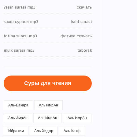
yasin surasi mp3
скачать
кахф сураси mp3
kahf surasi
fotiha surasi mp3
фотиха скачать
mulk surasi mp3
taborak
Суры для чтения
Аль-Бакара
Аль ИмрАн
Аль ИмрАн
Аль ИмрАн
Аль ИмрАн
Ибрахим
Аль-Хиджр
Аль-Кахф