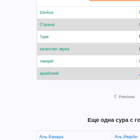
Шейха
Страна
Type
качество звука
riwayat
арабский
Previous
Еще одна сура с г
Аль-Бакара
Аль ИмрАн