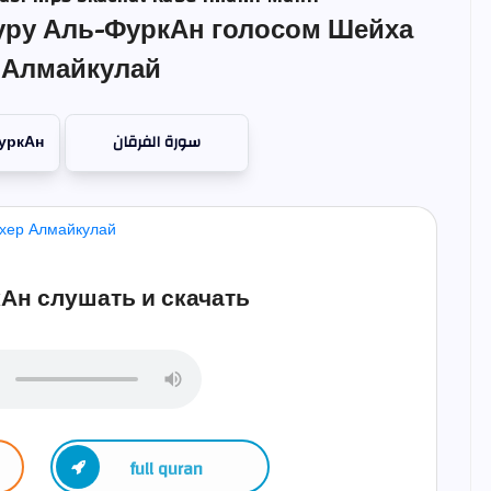
уру Аль-ФуркАн голосом Шейха
 Алмайкулай
уркАн
سورة الفرقان
Ан слушать и скачать
full quran