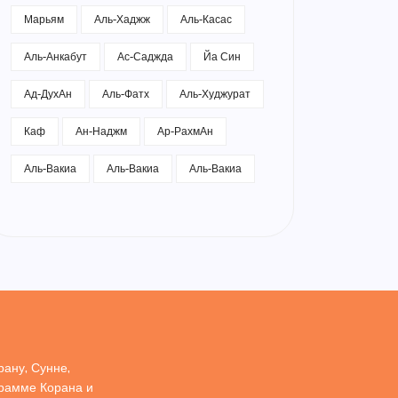
Марьям
Аль-Хаджж
Аль-Касас
Аль-Анкабут
Ас-Саджда
Йа Син
Ад-ДухАн
Аль-Фатх
Аль-Худжурат
Каф
Ан-Наджм
Ар-РахмАн
Аль-Вакиа
Аль-Вакиа
Аль-Вакиа
ану, Сунне,
грамме Корана и