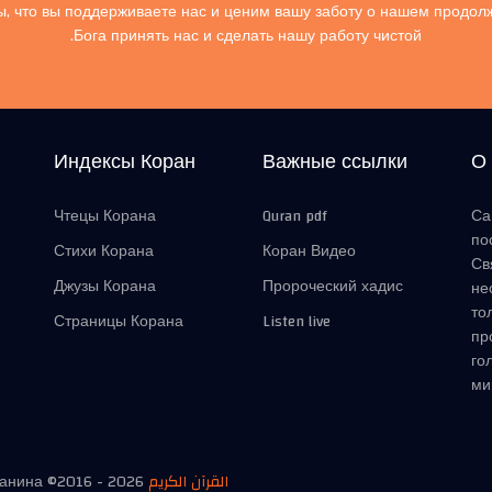
, что вы поддерживаете нас и ценим вашу заботу о нашем продол
Бога принять нас и сделать нашу работу чистой.
Индексы Коран
Важные ссылки
О
Чтецы Корана
Quran pdf
Са
по
Стихи Корана
Коран Видео
Св
Джузы Корана
Пророческий хадис
не
то
Страницы Корана
Listen live
пр
го
ми
манина ©2016 -
2026
القرآن الكريم