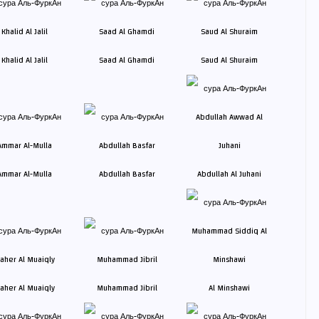
Khalid Al Jalil
Saad Al Ghamdi
Saud Al Shuraim
Ammar Al-Mulla
Abdullah Basfar
Abdullah Al Juhani
aher Al Muaiqly
Muhammad Jibril
Al Minshawi