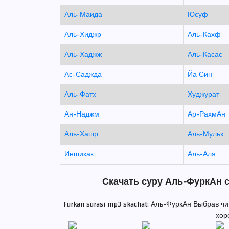
Аль-Маида
Юсуф
Аль-Хиджр
Аль-Кахф
Аль-Хаджж
Аль-Касас
Ас-Саджда
Йа Син
Аль-Фатх
Худжурат
Ан-Наджм
Ар-РахмАн
Аль-Хашр
Аль-Мульк
Иншикак
Аль-Аля
Скачать суру Аль-ФуркАн с
Furkan surasi mp3 skachat: Аль-ФуркАн Выбрав ч
хор