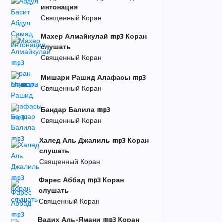
интонация
Священный Коран
Махер Алмайкулай mp3 Коран
слушать
Священный Коран
Мишари Рашид Алафасы mp3
Священный Коран
Бандар Балила mp3
Священный Коран
Халед Аль Джалиль mp3 Коран
слушать
Священный Коран
Фарес Аббад mp3 Коран
слушать
Священный Коран
Вадих Аль-Ямани mp3 Коран