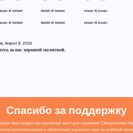
asser Al Qatami
Wadih Al Yamani
Yasser Al Dosari
ay, August 8, 2026
есь за нас хорошей молитвой.
Спасибо за поддержку
Коран был создан как скромный жест для служения Священному Кор
ентов-естественников и облегчению изучения наук по учебной про