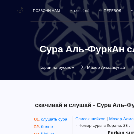
🌙
ПОЗВОНИ НАМ
LANG (RU)
ПЕРЕВОД
Сура Аль-ФуркАн с
Коран на русском
Махер Алмайкулай
скачивай и слушай - Сура Аль-
Список шейхов
|
Махер Алма
слушать сура
- Номер суры в Коране: 25 .
более
Furkan su