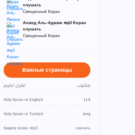
слушать
Священный Коран
Ахмед Аль-Аджми mp3 Коран
слушать
Священный Коран
Важные страницы
مكتوب
القرآن الكريم
Holy Quran in English
114
Holy Quran in Turkish
lang
baqara surasi mp3
скачать