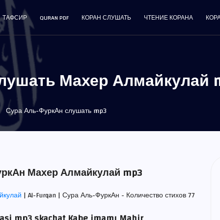
ТАФСИР
QURAN PDF
КОРАН СЛУШАТЬ
ЧТЕНИЕ КОРАНА
КОР
лушать Махер Алмайкулай 
Сура Аль-ФуркАн слушать mp3
ФуркАн Махер Алмайкулай mp3
йкулай
| Al-Furqan | Сура Аль-ФуркАн - Количество стихов 77
rasi mp3 skachat Kabe imamı Mahir