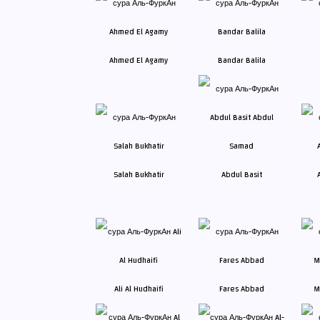
Ahmed El Agamy
Bandar Balila
Salah Bukhatir
Abdul Basit
Ali Al Hudhaifi
Fares Abbad
M