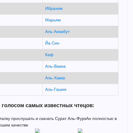
Ибрахим
Марьям
Аль-Анкабут
Йа Син
Каф
Аль-Вакиа
Аль-Хакка
Аль-Гашия
 голосом самых известных чтецов:
италку прослушать и скачать Сурат Аль-ФуркАн полностью в
ошем качестве