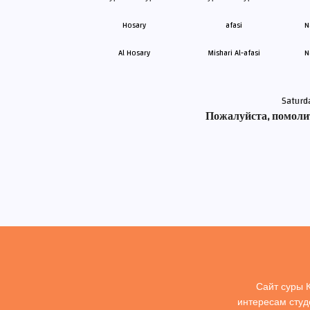
Al Hosary
Mishari Al-afasi
N
Saturd
Пожалуйста, помолит
Сайт суры 
интересам студ