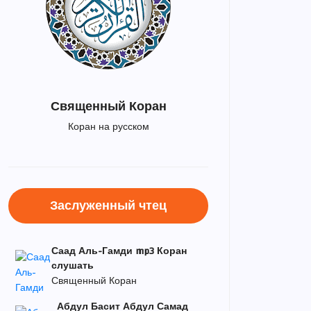
Священный Коран
Коран на русском
Заслуженный чтец
Саад Аль-Гамди mp3 Коран
слушать
Священный Коран
Абдул Басит Абдул Самад