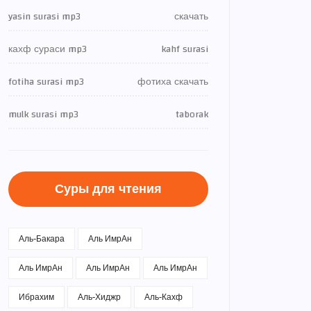
yasin surasi mp3
скачать
кахф сураси mp3
kahf surasi
fotiha surasi mp3
фотиха скачать
mulk surasi mp3
taborak
Суры для чтения
Аль-Бакара
Аль ИмрАн
Аль ИмрАн
Аль ИмрАн
Аль ИмрАн
Ибрахим
Аль-Хиджр
Аль-Кахф