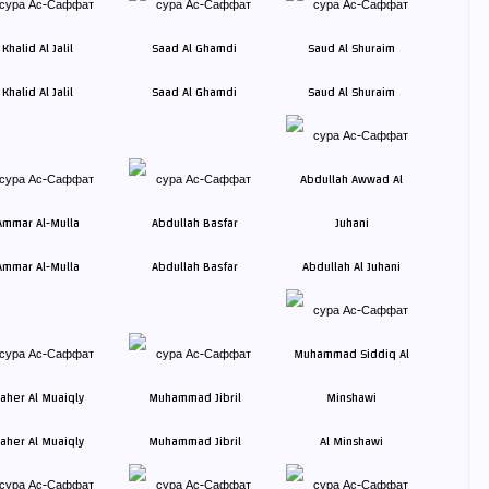
Khalid Al Jalil
Saad Al Ghamdi
Saud Al Shuraim
Ammar Al-Mulla
Abdullah Basfar
Abdullah Al Juhani
aher Al Muaiqly
Muhammad Jibril
Al Minshawi