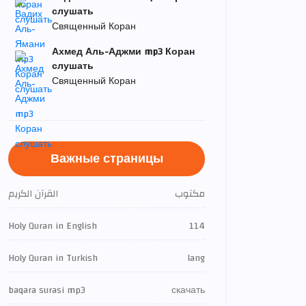
слушать
Священный Коран
Ахмед Аль-Аджми mp3 Коран
слушать
Священный Коран
Важные страницы
مكتوب
القرآن الكريم
Holy Quran in English
114
Holy Quran in Turkish
lang
baqara surasi mp3
скачать