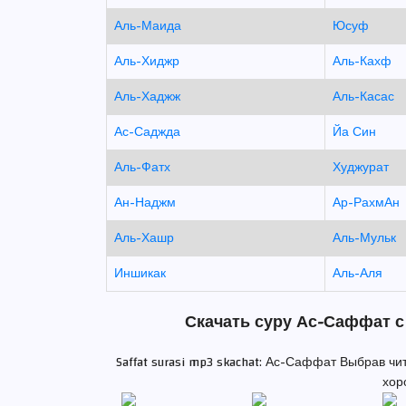
Аль-Маида
Юсуф
Аль-Хиджр
Аль-Кахф
Аль-Хаджж
Аль-Касас
Ас-Саджда
Йа Син
Аль-Фатх
Худжурат
Ан-Наджм
Ар-РахмАн
Аль-Хашр
Аль-Мульк
Иншикак
Аль-Аля
Скачать суру Ас-Саффат с
Saffat surasi mp3 skachat: Ас-Саффат Выбрав ч
хор