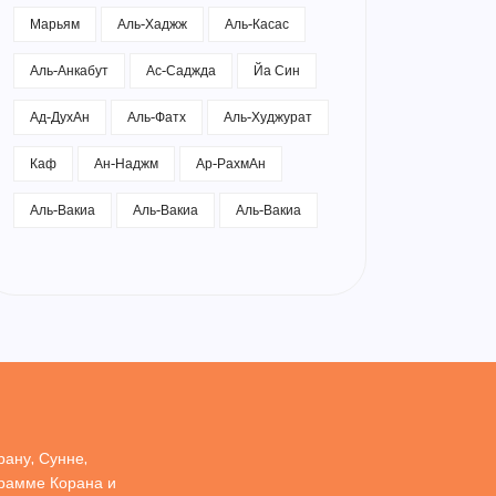
Марьям
Аль-Хаджж
Аль-Касас
Аль-Анкабут
Ас-Саджда
Йа Син
Ад-ДухАн
Аль-Фатх
Аль-Худжурат
Каф
Ан-Наджм
Ар-РахмАн
Аль-Вакиа
Аль-Вакиа
Аль-Вакиа
ану, Сунне,
грамме Корана и