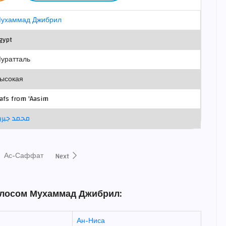
ухаммад Джибрил
gypt
уратталь
ысокая
afs from 'Aasim
محمد جبري
Ас-Саффат
Next
олосом Мухаммад Джибрил:
Ан-Ниса