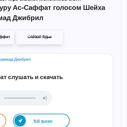
уру Ас-Саффат голосом Шейха
мад Джибрил
аффат
سورة الصافات
т слушать и скачать
full quran