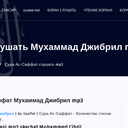
ТАФСИР
QURAN PDF
КОРАН СЛУШАТЬ
ЧТЕНИЕ КОРАНА
КОР
лушать Мухаммад Джибрил 
Сура Ас-Саффат слушать mp3
аффат Мухаммад Джибрил mp3
Джибрил
| As-Saaffat | Сура Ас-Саффат - Количество стихов
 .
rasi mp3 skachat Muhammed Cibril