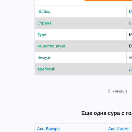
Шейха
М
Страна
E
Type
М
качество звука
В
riwayat
H
арабский
ل
Previous
Еще одна сура с г
Аль-Бакара
Аль ИмрАн