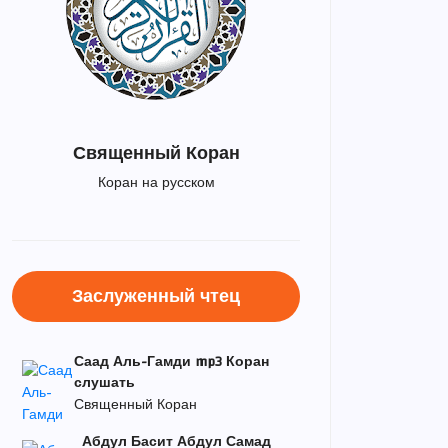
Священный Коран
Коран на русском
Заслуженный чтец
Саад Аль-Гамди mp3 Коран
слушать
Священный Коран
Абдул Басит Абдул Самад