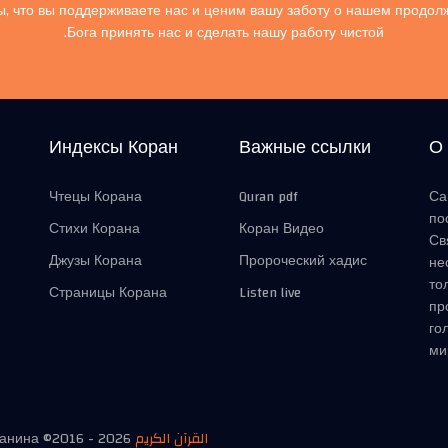
, что вы поддерживаете нас и ценим вашу заботу о нашем продол
Бога принять нас и сделать нашу работу чистой.
Индексы Коран
Важные ссылки
О
Чтецы Корана
Quran pdf
Са
по
Стихи Корана
Коран Видео
Св
Джузы Корана
Пророческий хадис
не
то
Страницы Корана
Listen live
пр
го
ми
манина ©2016 -
2026
القرآن الكريم