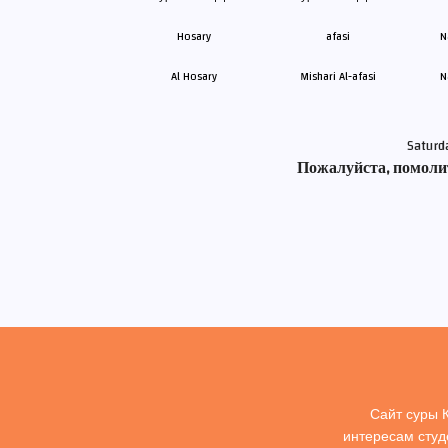
Al Hosary
Mishari Al-afasi
N
Saturd
Пожалуйста, помолит
Сайт суры 
интересам студ