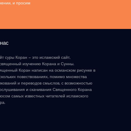
жении, и просим
 нас
йт суры Коран – это исламский сайт,
священный изучению Корана и Сунны.
ященный Коран написан на османском рисунке в
скольких повествованиях, помимо множества
лкований и переводов смыслов, с возможностью
ослушивания и скачивания Священного Корана
лосом самых известных читателей исламского
ра.