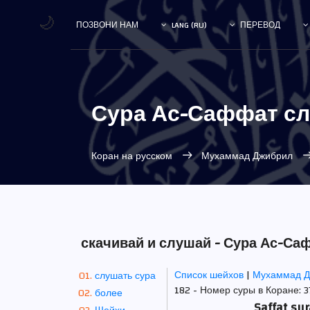
🌙
ПОЗВОНИ НАМ
LANG (RU)
ПЕРЕВОД
Сура Ас-Саффат с
Коран на русском
Мухаммад Джибрил
скачивай и слушай - Сура Ас-С
Список шейхов
|
Мухаммад 
слушать сура
182 - Номер суры в Коране: 37
более
Saffat su