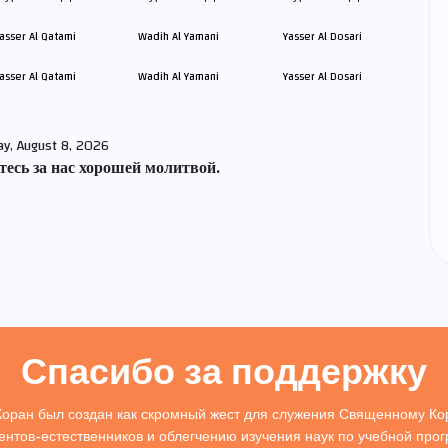
asser Al Qatami
Wadih Al Yamani
Yasser Al Dosari
ay, August 8, 2026
есь за нас хорошей молитвой.
Спасибо за поддержку
Коран был создан как скромный жест для служения Священному Кор
ентов-естественников и облегчению изучения наук по учебной про