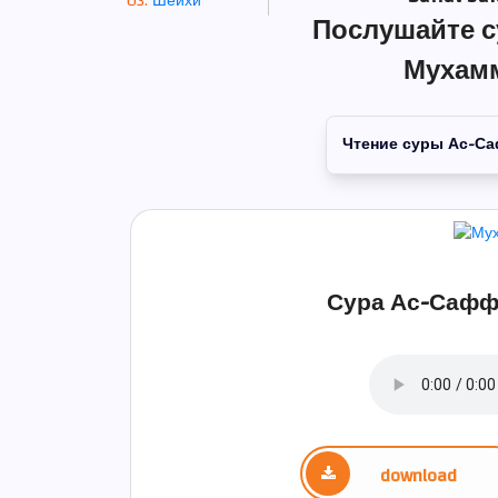
Шейхи
Послушайте с
Мухам
Чтение суры Ас-С
Сура Ас-Саффа
download