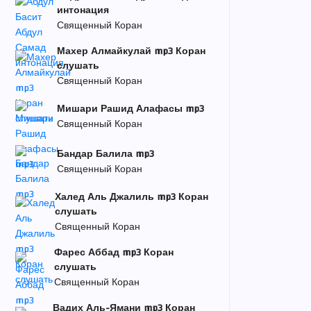
интонация
Священный Коран
Махер Алмайкулай mp3 Коран
слушать
Священный Коран
Мишари Рашид Алафасы mp3
Священный Коран
Бандар Балила mp3
Священный Коран
Халед Аль Джалиль mp3 Коран
слушать
Священный Коран
Фарес Аббад mp3 Коран
слушать
Священный Коран
Вадих Аль-Ямани mp3 Коран