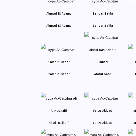
Ahmed El Agamy
Bandar Balila
Salah Bukhatir
Abdul Basit
Ali Al Hudhaifi
Fares Abbad
M