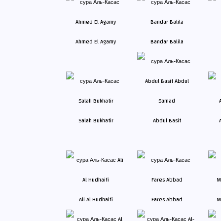
Ahmed El Agamy
Bandar Balila
Salah Bukhatir
Abdul Basit
Ali Al Hudhaifi
Fares Abbad
M