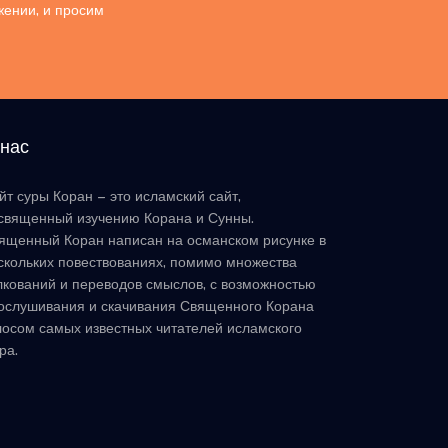
жении, и просим
 нас
йт суры Коран – это исламский сайт,
священный изучению Корана и Сунны.
ященный Коран написан на османском рисунке в
скольких повествованиях, помимо множества
лкований и переводов смыслов, с возможностью
ослушивания и скачивания Священного Корана
лосом самых известных читателей исламского
ра.