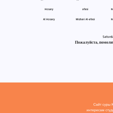
Al Hosary
Mishari Al-afasi
N
Saturd
Пожалуйста, помолит
Сайт суры 
интересам студ