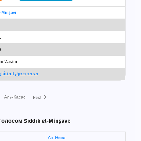
l-Minşavi
д
я
om 'Aasim
محمد صديق المنشاو
Аль-Касас
Next
олосом Sıddık el-Minşavi:
Ан-Ниса