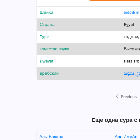
Шейха
Sıddık e
Страна
Egypt
Type
таджви
качество звука
Высока
riwayat
Hafs fr
арабский
ي تجويد
Previous
Еще одна сура с г
Аль-Бакара
Аль ИмрАн