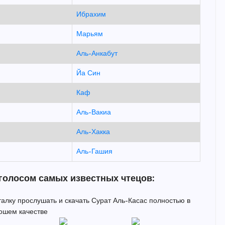
Ибрахим
Марьям
Аль-Анкабут
Йа Син
Каф
Аль-Вакиа
Аль-Хакка
Аль-Гашия
 голосом самых известных чтецов:
италку прослушать и скачать Сурат Аль-Касас полностью в
ошем качестве