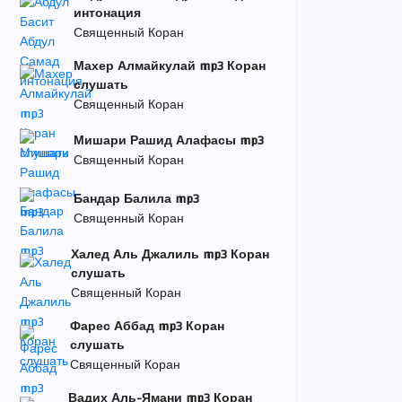
интонация
Священный Коран
Махер Алмайкулай mp3 Коран
слушать
Священный Коран
Мишари Рашид Алафасы mp3
Священный Коран
Бандар Балила mp3
Священный Коран
Халед Аль Джалиль mp3 Коран
слушать
Священный Коран
Фарес Аббад mp3 Коран
слушать
Священный Коран
Вадих Аль-Ямани mp3 Коран