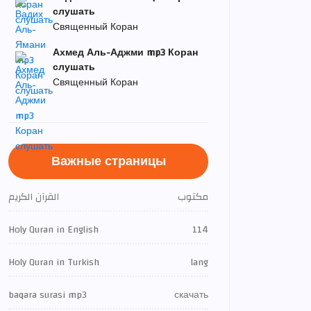
слушать
Священный Коран
Ахмед Аль-Аджми mp3 Коран
слушать
Священный Коран
Важные страницы
مكتوب
القرآن الكريم
Holy Quran in English
114
Holy Quran in Turkish
lang
baqara surasi mp3
скачать