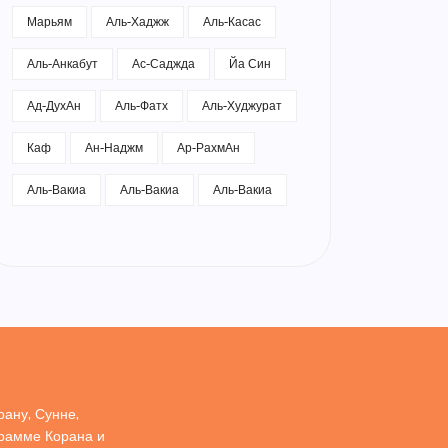
Марьям
Аль-Хаджж
Аль-Касас
Аль-Анкабут
Ас-Саджда
Йа Син
Ад-ДухАн
Аль-Фатх
Аль-Худжурат
Каф
Ан-Наджм
Ар-РахмАн
Аль-Вакиа
Аль-Вакиа
Аль-Вакиа
ану, Сунне,
грамме Корана и