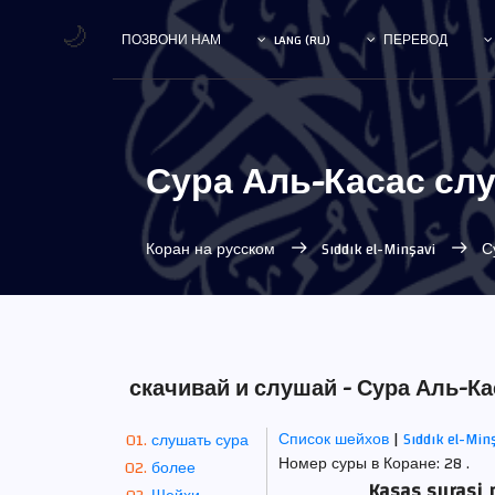
🌙
ПОЗВОНИ НАМ
LANG (RU)
ПЕРЕВОД
Сура Аль-Касас слуш
Коран на русском
Sıddık el-Minşavi
Су
скачивай и слушай - Сура Аль-Кас
Список шейхов
|
Sıddık el-Min
слушать сура
Номер суры в Коране: 28 .
более
Kasas surasi 