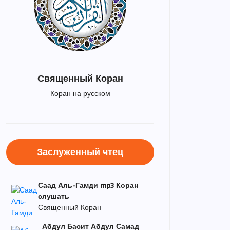
Священный Коран
Коран на русском
Заслуженный чтец
Саад Аль-Гамди mp3 Коран
слушать
Священный Коран
Абдул Басит Абдул Самад