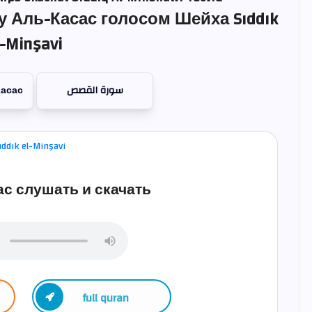
 Аль-Касас голосом Шейха Sıddık
l-Minşavi
Касас
سورة القصص
с слушать и скачать
full quran