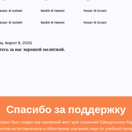
asser Al Qatami
Wadih Al Yamani
Yasser Al Dosari
ay, August 8, 2026
есь за нас хорошей молитвой.
Спасибо за поддержку
Коран был создан как скромный жест для служения Священному Кор
ентов-естественников и облегчению изучения наук по учебной про