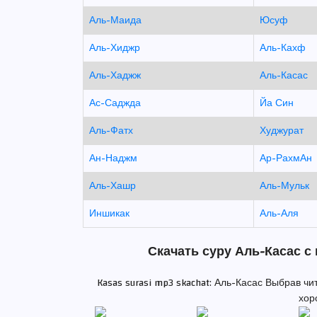
Аль-Маида
Юсуф
Аль-Хиджр
Аль-Кахф
Аль-Хаджж
Аль-Касас
Ас-Саджда
Йа Син
Аль-Фатх
Худжурат
Ан-Наджм
Ар-РахмАн
Аль-Хашр
Аль-Мульк
Иншикак
Аль-Аля
Скачать суру Аль-Касас с
Kasas surasi mp3 skachat: Аль-Касас Выбрав ч
хор