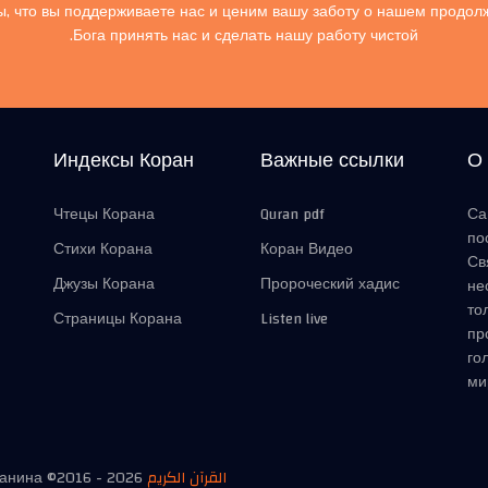
, что вы поддерживаете нас и ценим вашу заботу о нашем продол
Бога принять нас и сделать нашу работу чистой.
Индексы Коран
Важные ссылки
О
Чтецы Корана
Quran pdf
Са
по
Стихи Корана
Коран Видео
Св
Джузы Корана
Пророческий хадис
не
то
Страницы Корана
Listen live
пр
го
ми
манина ©2016 -
2026
القرآن الكريم