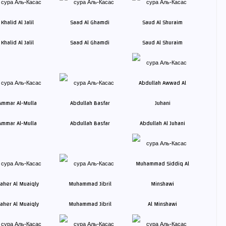
Khalid Al Jalil
Saad Al Ghamdi
Saud Al Shuraim
Ammar Al-Mulla
Abdullah Basfar
Abdullah Al Juhani
aher Al Muaiqly
Muhammad Jibril
Al Minshawi