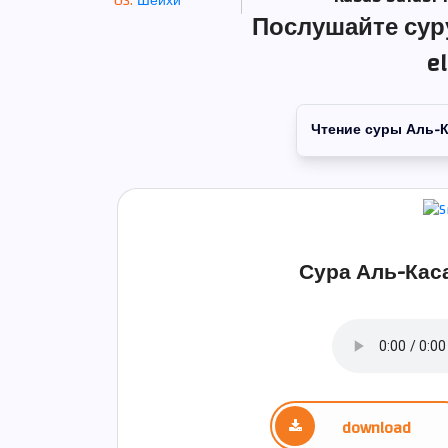
Шейхи
Послушайте суру
e
Чтение суры Аль-
Сура Аль-Каса
download