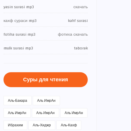
yasin surasi mp3
скачать
кахф сураси mp3
kahf surasi
fotiha surasi mp3
фотиха скачать
mulk surasi mp3
taborak
Суры для чтения
Аль-Бакара
Аль ИмрАн
Аль ИмрАн
Аль ИмрАн
Аль ИмрАн
Ибрахим
Аль-Хиджр
Аль-Кахф