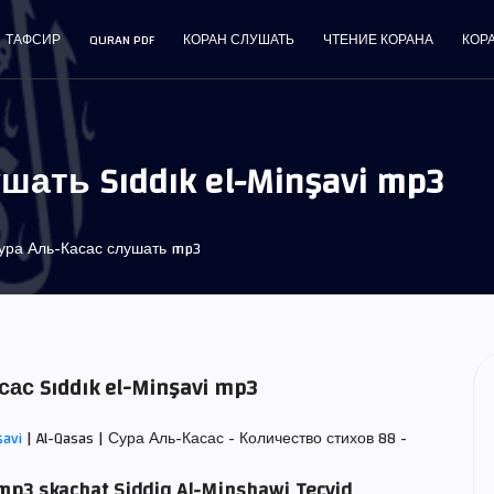
ТАФСИР
QURAN PDF
КОРАН СЛУШАТЬ
ЧТЕНИЕ КОРАНА
КОР
ать Sıddık el-Minşavi mp3
ра Аль-Касас слушать mp3
ас Sıddık el-Minşavi mp3
şavi
| Al-Qasas | Сура Аль-Касас - Количество стихов 88 -
mp3 skachat Siddiq Al-Minshawi Tecvid