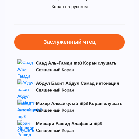
Коран на русском
Заслуженный чтец
Саад Аль-Гамди mp3 Коран слушать
Священный Коран
Абдул Басит Абдул Самад интонация
Священный Коран
Махер Алмайкулай mp3 Коран слушать
Священный Коран
Мишари Рашид Алафасы mp3
Священный Коран