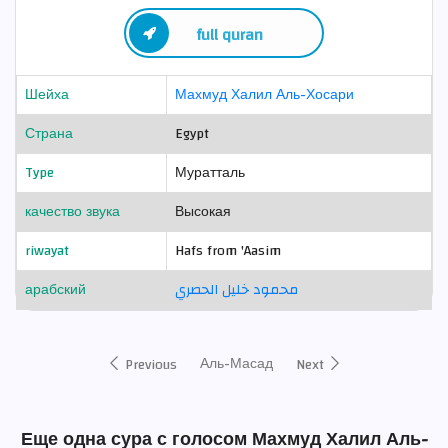
full quran
Шейха
Махмуд Халил Аль-Хосари
Страна
Egypt
Type
Муратталь
качество звука
Высокая
riwayat
Hafs from 'Aasim
арабский
محمود خليل الحصري
Аль-Масад
Previous
Next
Еще одна сура с голосом Махмуд Халил Аль-