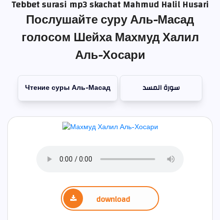
Tebbet surasi mp3 skachat Mahmud Halil Husari
Послушайте суру Аль-Масад
голосом Шейха Махмуд Халил
Аль-Хосари
Чтение суры Аль-Масад
سورة المسد
download