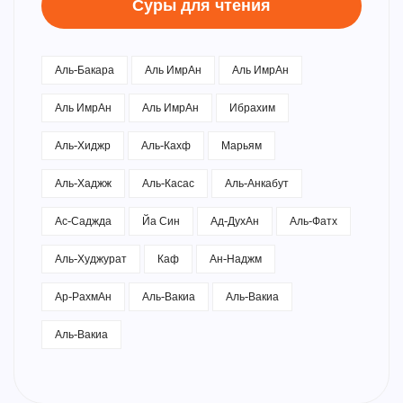
Суры для чтения
Аль-Бакара
Аль ИмрАн
Аль ИмрАн
Аль ИмрАн
Аль ИмрАн
Ибрахим
Аль-Хиджр
Аль-Кахф
Марьям
Аль-Хаджж
Аль-Касас
Аль-Анкабут
Ас-Саджда
Йа Син
Ад-ДухАн
Аль-Фатх
Аль-Худжурат
Каф
Ан-Наджм
Ар-РахмАн
Аль-Вакиа
Аль-Вакиа
Аль-Вакиа