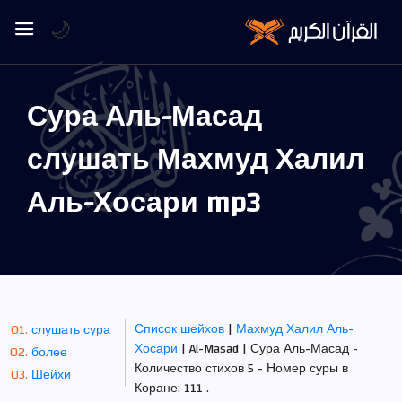
🌙
Сура Аль-Масад
слушать Махмуд Халил
Аль-Хосари mp3
Список шейхов
|
Махмуд Халил Аль-
слушать сура
Хосари
| Al-Masad | Сура Аль-Масад -
более
Количество стихов 5 - Номер суры в
Шейхи
Коране: 111 .