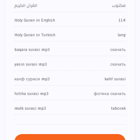
مكتوب
القرآن الكريم
Holy Quran in English
114
Holy Quran in Turkish
lang
baqara surasi mp3
скачать
yasin surasi mp3
скачать
кахф сураси mp3
kahf surasi
fotiha surasi mp3
фотиха скачать
mulk surasi mp3
taborak