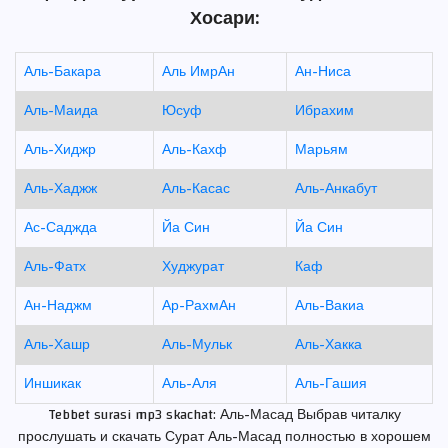
Хосари:
Аль-Бакара
Аль ИмрАн
Ан-Ниса
Аль-Маида
Юсуф
Ибрахим
Аль-Хиджр
Аль-Кахф
Марьям
Аль-Хаджж
Аль-Касас
Аль-Анкабут
Ас-Саджда
Йа Син
Йа Син
Аль-Фатх
Худжурат
Каф
Ан-Наджм
Ар-РахмАн
Аль-Вакиа
Аль-Хашр
Аль-Мульк
Аль-Хакка
Иншикак
Аль-Аля
Аль-Гашия
Tebbet surasi mp3 skachat: Аль-Масад Выбрав читалку
прослушать и скачать Сурат Аль-Масад полностью в хорошем