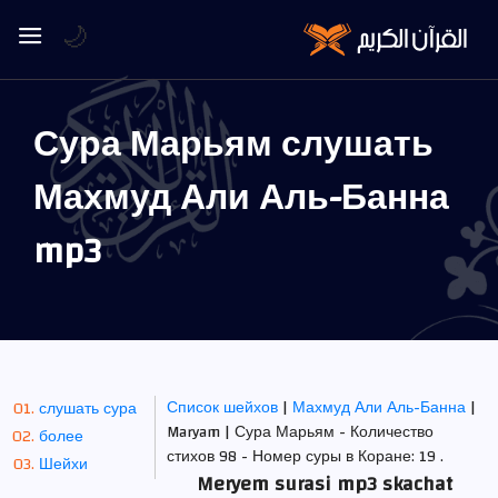
🌙
Сура Марьям слушать
Махмуд Али Аль-Банна
mp3
Список шейхов
|
Махмуд Али Аль-Банна
|
слушать сура
Maryam | Сура Марьям - Количество
более
стихов 98 - Номер суры в Коране: 19 .
Шейхи
Meryem surasi mp3 skachat