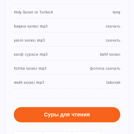
Holy Quran in Turkish
lang
baqara surasi mp3
скачать
yasin surasi mp3
скачать
кахф сураси mp3
kahf surasi
fotiha surasi mp3
фотиха скачать
mulk surasi mp3
taborak
Суры для чтения