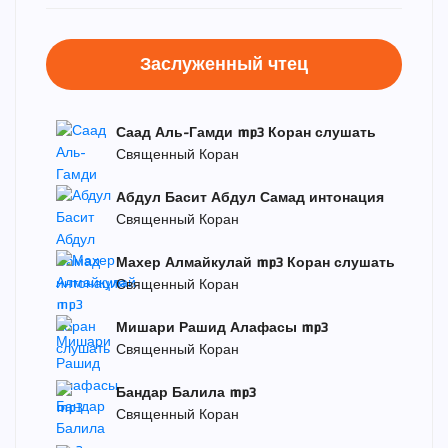
Заслуженный чтец
Саад Аль-Гамди mp3 Коран слушать
Священный Коран
Абдул Басит Абдул Самад интонация
Священный Коран
Махер Алмайкулай mp3 Коран слушать
Священный Коран
Мишари Рашид Алафасы mp3
Священный Коран
Бандар Балила mp3
Священный Коран