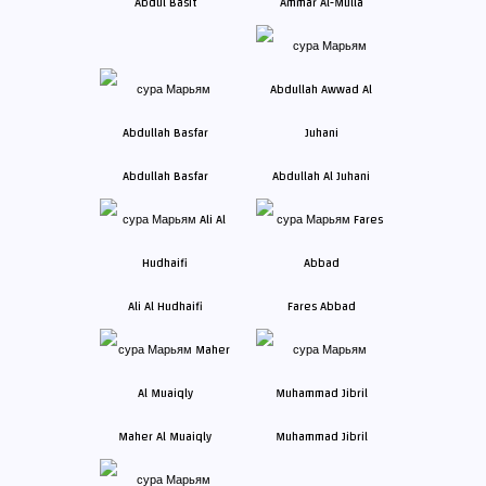
Abdul Basit
Ammar Al-Mulla
Abdullah Basfar
Abdullah Al Juhani
Ali Al Hudhaifi
Fares Abbad
Maher Al Muaiqly
Muhammad Jibril