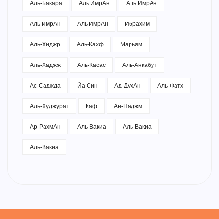
Аль-Бакара
Аль ИмрАн
Аль ИмрАн
Аль ИмрАн
Аль ИмрАн
Ибрахим
Аль-Хиджр
Аль-Кахф
Марьям
Аль-Хаджж
Аль-Касас
Аль-Анкабут
Ас-Саджда
Йа Син
Ад-ДухАн
Аль-Фатх
Аль-Худжурат
Каф
Ан-Наджм
Ар-РахмАн
Аль-Вакиа
Аль-Вакиа
Аль-Вакиа