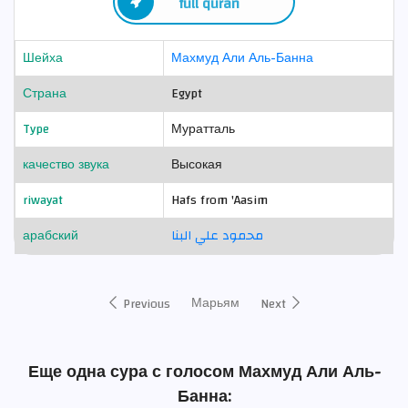
full quran
Шейха
Махмуд Али Аль-Банна
Страна
Egypt
Type
Муратталь
качество звука
Высокая
riwayat
Hafs from 'Aasim
арабский
محمود علي البنا
Марьям
Previous
Next
Еще одна сура с голосом Махмуд Али Аль-
Банна: