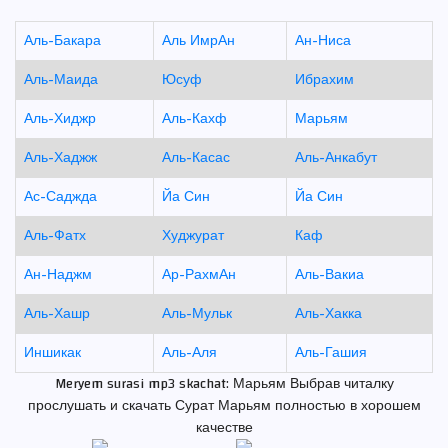
Аль-Бакара
Аль ИмрАн
Ан-Ниса
Аль-Маида
Юсуф
Ибрахим
Аль-Хиджр
Аль-Кахф
Марьям
Аль-Хаджж
Аль-Касас
Аль-Анкабут
Ас-Саджда
Йа Син
Йа Син
Аль-Фатх
Худжурат
Каф
Ан-Наджм
Ар-РахмАн
Аль-Вакиа
Аль-Хашр
Аль-Мульк
Аль-Хакка
Иншикак
Аль-Аля
Аль-Гашия
Meryem surasi mp3 skachat: Марьям Выбрав читалку
прослушать и скачать Сурат Марьям полностью в хорошем
качестве