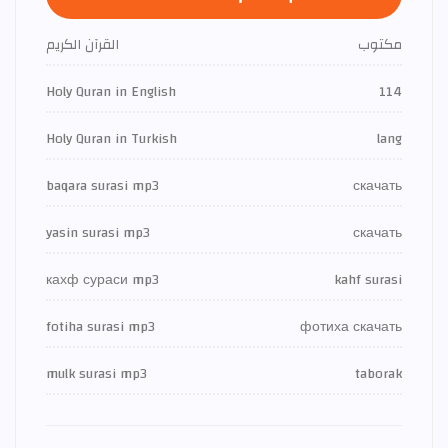
مكتوب
القرآن الكريم
Holy Quran in English
114
Holy Quran in Turkish
lang
baqara surasi mp3
скачать
yasin surasi mp3
скачать
кахф сураси mp3
kahf surasi
fotiha surasi mp3
фотиха скачать
mulk surasi mp3
taborak