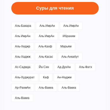
Суры для чтения
Аль-Бакара
Аль ИмрАн
Аль ИмрАн
Аль ИмрАн
Аль ИмрАн
Ибрахим
Аль-Хиджр
Аль-Кахф
Марьям
Аль-Хаджж
Аль-Касас
Аль-Анкабут
Ас-Саджда
Йа Син
Ад-ДухАн
Аль-Фатх
Аль-Худжурат
Каф
Ан-Наджм
Ар-РахмАн
Аль-Вакиа
Аль-Вакиа
Аль-Вакиа