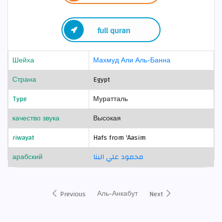
full quran
Шейха
Махмуд Али Аль-Банна
Страна
Egypt
Type
Муратталь
качество звука
Высокая
riwayat
Hafs from 'Aasim
арабский
محمود علي البنا
Аль-Анкабут
Previous
Next