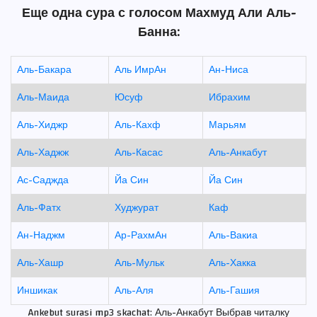
Еще одна сура с голосом Махмуд Али Аль-
Банна:
Аль-Бакара
Аль ИмрАн
Ан-Ниса
Аль-Маида
Юсуф
Ибрахим
Аль-Хиджр
Аль-Кахф
Марьям
Аль-Хаджж
Аль-Касас
Аль-Анкабут
Ас-Саджда
Йа Син
Йа Син
Аль-Фатх
Худжурат
Каф
Ан-Наджм
Ар-РахмАн
Аль-Вакиа
Аль-Хашр
Аль-Мульк
Аль-Хакка
Иншикак
Аль-Аля
Аль-Гашия
Ankebut surasi mp3 skachat: Аль-Анкабут Выбрав читалку