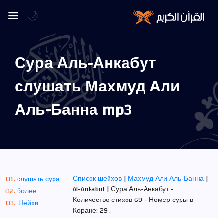
🌙
Сура Аль-Анкабут
слушать Махмуд Али
Аль-Банна mp3
Список шейхов
|
Махмуд Али Аль-Банна
|
слушать сура
Al-Ankabut | Сура Аль-Анкабут -
более
Количество стихов 69 - Номер суры в
Шейхи
Коране: 29 .