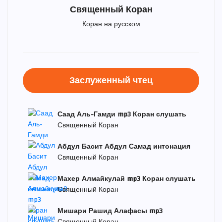
Священный Коран
Коран на русском
Заслуженный чтец
Саад Аль-Гамди mp3 Коран слушать
Священный Коран
Абдул Басит Абдул Самад интонация
Священный Коран
Махер Алмайкулай mp3 Коран слушать
Священный Коран
Мишари Рашид Алафасы mp3