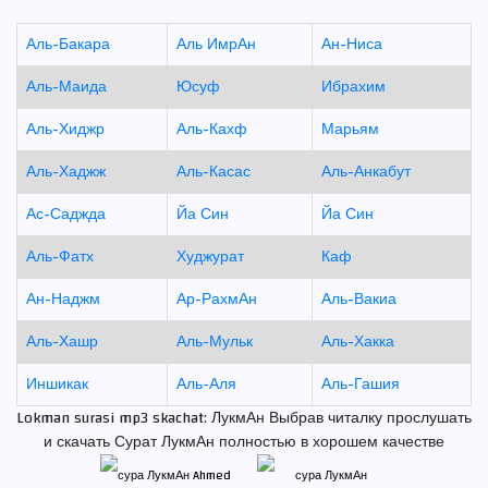
Аль-Бакара
Аль ИмрАн
Ан-Ниса
Аль-Маида
Юсуф
Ибрахим
Аль-Хиджр
Аль-Кахф
Марьям
Аль-Хаджж
Аль-Касас
Аль-Анкабут
Ас-Саджда
Йа Син
Йа Син
Аль-Фатх
Худжурат
Каф
Ан-Наджм
Ар-РахмАн
Аль-Вакиа
Аль-Хашр
Аль-Мульк
Аль-Хакка
Иншикак
Аль-Аля
Аль-Гашия
Lokman surasi mp3 skachat: ЛукмАн Выбрав читалку прослушать
и скачать Сурат ЛукмАн полностью в хорошем качестве