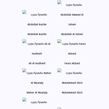
Abdullah Basfar
Abdullah Al Juhani
Ali Al Hudhaifi
Fares Abbad
Maher Al Muaiqly
Muhammad Jibril