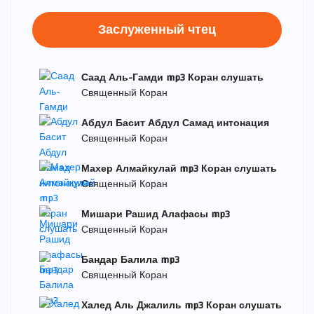
Заслуженный чтец
Саад Аль-Гамди mp3 Коран слушать
Священный Коран
Абдул Басит Абдул Самад интонация
Священный Коран
Махер Алмайкулай mp3 Коран слушать
Священный Коран
Мишари Рашид Алафасы mp3
Священный Коран
Бандар Балила mp3
Священный Коран
Халед Аль Джалиль mp3 Коран слушать