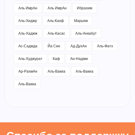
Аль ИмрАн
Аль ИмрАн
Ибрахим
Аль-Хиджр
Аль-Кахф
Марьям
Аль-Хаджж
Аль-Касас
Аль-Анкабут
Ас-Саджда
Йа Син
Ад-ДухАн
Аль-Фатх
Аль-Худжурат
Каф
Ан-Наджм
Ар-РахмАн
Аль-Вакиа
Аль-Вакиа
Аль-Вакиа