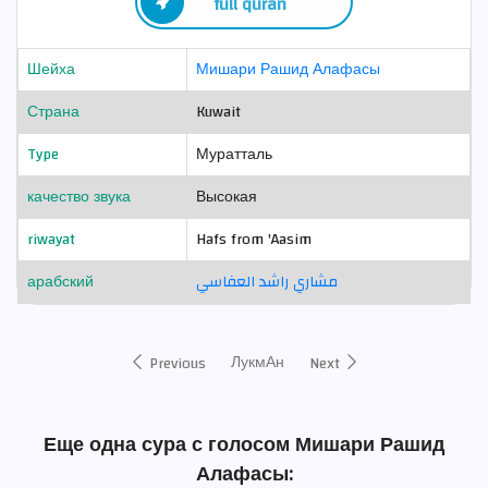
full quran
Шейха
Мишари Рашид Алафасы
Страна
Kuwait
Type
Муратталь
качество звука
Высокая
riwayat
Hafs from 'Aasim
арабский
مشاري راشد العفاسي
ЛукмАн
Previous
Next
Еще одна сура с голосом Мишари Рашид
Алафасы: