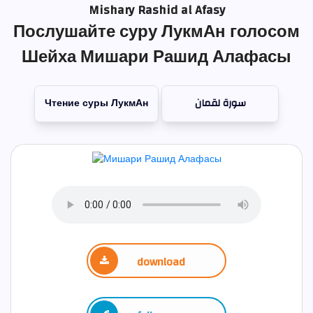
Mishary Rashid al Afasy
Послушайте суру ЛукмАн голосом
Шейха Мишари Рашид Алафасы
Чтение суры ЛукмАн
سورة لقمان
download