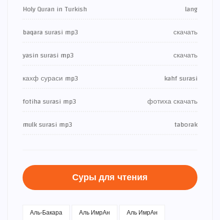
Holy Quran in Turkish
lang
baqara surasi mp3
скачать
yasin surasi mp3
скачать
кахф сураси mp3
kahf surasi
fotiha surasi mp3
фотиха скачать
mulk surasi mp3
taborak
Суры для чтения
Аль-Бакара
Аль ИмрАн
Аль ИмрАн