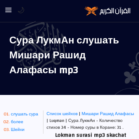
🌙
Сура ЛукмАн слушать
Мишари Рашид
Алафасы mp3
Список шейхов
|
Мишари Рашид Алафасы
слушать сура
| Luqman | Сура ЛукмАн - Количество
более
стихов 34 - Номер суры в Коране: 31 .
Шейхи
Lokman surasi mp3 skachat