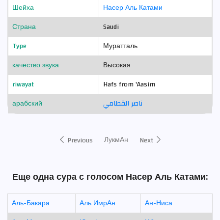
Шейха
Насер Аль Катами
Страна
Saudi
Type
Муратталь
качество звука
Высокая
riwayat
Hafs from 'Aasim
арабский
ناصر القطامي
ЛукмАн
Previous
Next
Еще одна сура с голосом Насер Аль Катами:
Аль-Бакара
Аль ИмрАн
Ан-Ниса