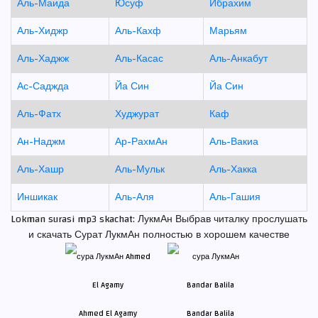
Аль-Маида
Юсуф
Ибрахим
Аль-Хиджр
Аль-Кахф
Марьям
Аль-Хаджж
Аль-Касас
Аль-Анкабут
Ас-Саджда
Йа Син
Йа Син
Аль-Фатх
Худжурат
Каф
Ан-Наджм
Ар-РахмАн
Аль-Вакиа
Аль-Хашр
Аль-Мульк
Аль-Хакка
Иншикак
Аль-Аля
Аль-Гашия
Lokman surasi mp3 skachat: ЛукмАн Выбрав читалку прослушать
и скачать Сурат ЛукмАн полностью в хорошем качестве
Ahmed El Agamy
Bandar Balila