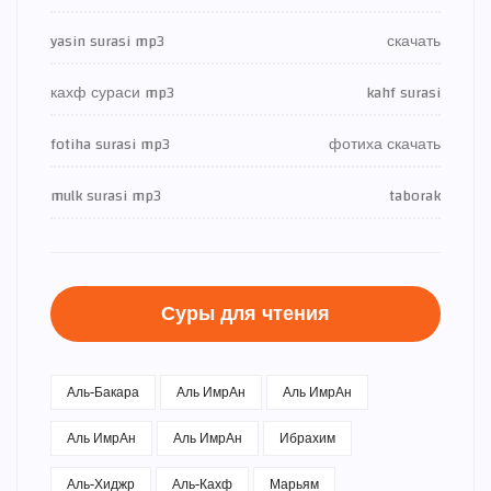
yasin surasi mp3
скачать
кахф сураси mp3
kahf surasi
fotiha surasi mp3
фотиха скачать
mulk surasi mp3
taborak
Суры для чтения
Аль-Бакара
Аль ИмрАн
Аль ИмрАн
Аль ИмрАн
Аль ИмрАн
Ибрахим
Аль-Хиджр
Аль-Кахф
Марьям