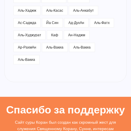
Аль-Хаджж
Аль-Касас
Аль-Анкабут
Ас-Саджда
Йа Син
Ад-ДухАн
Аль-Фатх
Аль-Худжурат
Каф
Ан-Наджм
Ар-РахмАн
Аль-Вакиа
Аль-Вакиа
Аль-Вакиа
Спасибо за поддержку
Сайт суры Коран был создан как скромный жест для
служения Священному Корану, Сунне, интересам