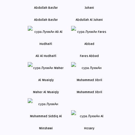
Abdullah Basfar
Abdullah Al Juhani
Ali Al Hudhaifi
Fares Abbad
Maher Al Muaiqly
Muhammad Jibril