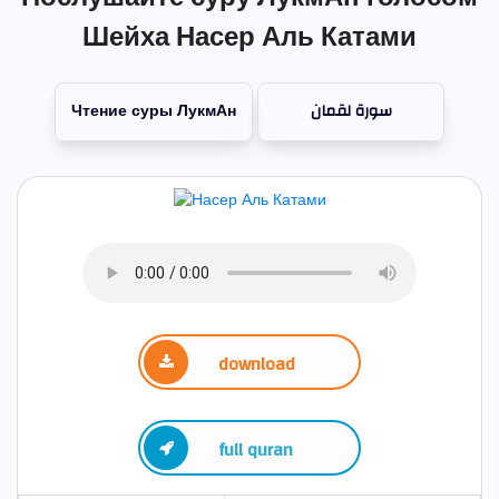
Шейха Насер Аль Катами
Чтение суры ЛукмАн
سورة لقمان
download
full quran