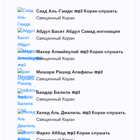
Саад Аль-Гамди mp3 Коран слушать
Священный Коран
Абдул Басит Абдул Самад интонация
Священный Коран
Махер Алмайкулай mp3 Коран слушать
Священный Коран
Мишари Рашид Алафасы mp3
Священный Коран
Бандар Балила mp3
Священный Коран
Халед Аль Джалиль mp3 Коран слушать
Священный Коран
Фарес Аббад mp3 Коран слушать