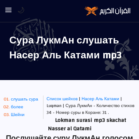
🌙
Сура ЛукмАн слушать
Насер Аль Катами mp3
Список шейхов
|
Насер Аль Катами
|
слушать сура
Luqman | Сура ЛукмАн - Количество стихов
более
34 - Номер суры в Коране: 31 .
Шейхи
Lokman surasi mp3 skachat
Nasser al Qatami
Послушайте суру ЛукмАн голосом