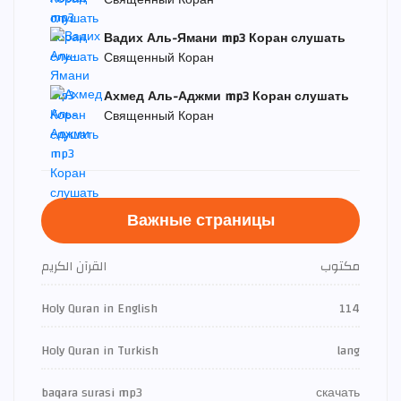
Священный Коран
Вадих Аль-Ямани mp3 Коран слушать
Священный Коран
Ахмед Аль-Аджми mp3 Коран слушать
Священный Коран
Важные страницы
مكتوب
القرآن الكريم
Holy Quran in English
114
Holy Quran in Turkish
lang
baqara surasi mp3
скачать