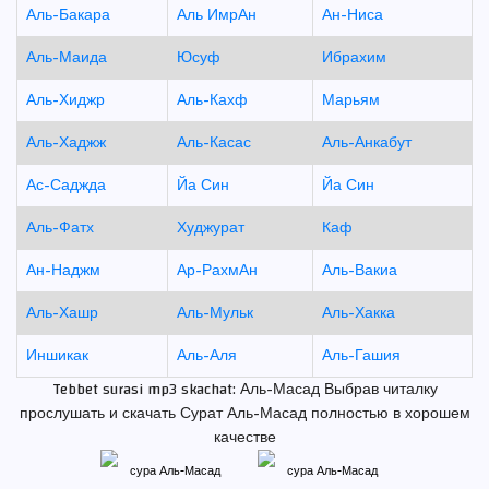
Аль-Бакара
Аль ИмрАн
Ан-Ниса
Аль-Маида
Юсуф
Ибрахим
Аль-Хиджр
Аль-Кахф
Марьям
Аль-Хаджж
Аль-Касас
Аль-Анкабут
Ас-Саджда
Йа Син
Йа Син
Аль-Фатх
Худжурат
Каф
Ан-Наджм
Ар-РахмАн
Аль-Вакиа
Аль-Хашр
Аль-Мульк
Аль-Хакка
Иншикак
Аль-Аля
Аль-Гашия
Tebbet surasi mp3 skachat: Аль-Масад Выбрав читалку
прослушать и скачать Сурат Аль-Масад полностью в хорошем
качестве