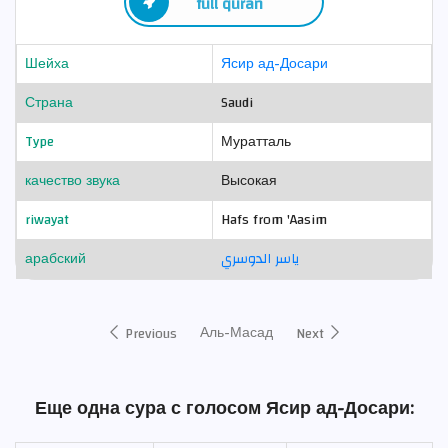
full quran
Шейха
Ясир ад-Досари
Страна
Saudi
Type
Муратталь
качество звука
Высокая
riwayat
Hafs from 'Aasim
арабский
ياسر الدوسري
Аль-Масад
Previous
Next
Еще одна сура с голосом Ясир ад-Досари: