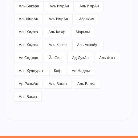
Аль-Бакара
Аль ИмрАн
Аль ИмрАн
Аль ИмрАн
Аль ИмрАн
Ибрахим
Аль-Хиджр
Аль-Кахф
Марьям
Аль-Хаджж
Аль-Касас
Аль-Анкабут
Ас-Саджда
Йа Син
Ад-ДухАн
Аль-Фатх
Аль-Худжурат
Каф
Ан-Наджм
Ар-РахмАн
Аль-Вакиа
Аль-Вакиа
Аль-Вакиа