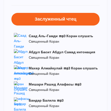
Заслуженный чтец
Саад Аль-Гамди mp3 Коран слушать
Священный Коран
Абдул Басит Абдул Самад интонация
Священный Коран
Махер Алмайкулай mp3 Коран слушать
Священный Коран
Мишари Рашид Алафасы mp3
Священный Коран
Бандар Балила mp3
Священный Коран