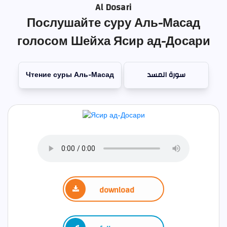
Al Dosari
Послушайте суру Аль-Масад
голосом Шейха Ясир ад-Досари
Чтение суры Аль-Масад
سورة المسد
download