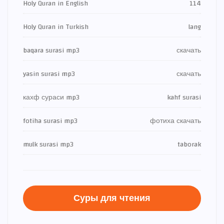
Holy Quran in English
114
Holy Quran in Turkish
lang
baqara surasi mp3
скачать
yasin surasi mp3
скачать
кахф сураси mp3
kahf surasi
fotiha surasi mp3
фотиха скачать
mulk surasi mp3
taborak
Суры для чтения