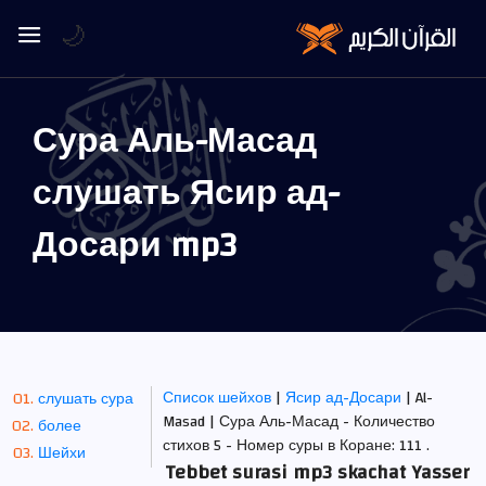
🌙
Сура Аль-Масад
слушать Ясир ад-
Досари mp3
Список шейхов
|
Ясир ад-Досари
| Al-
слушать сура
Masad | Сура Аль-Масад - Количество
более
стихов 5 - Номер суры в Коране: 111 .
Шейхи
Tebbet surasi mp3 skachat Yasser