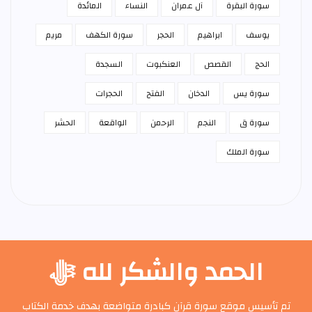
سورة البقرة
آل عمران
النساء
المائدة
يوسف
ابراهيم
الحجر
سورة الكهف
مريم
الحج
القصص
العنكبوت
السجدة
سورة يس
الدخان
الفتح
الحجرات
سورة ق
النجم
الرحمن
الواقعة
الحشر
سورة الملك
الحمد والشكر لله ﷻ
تم تأسيس موقع سورة قرآن كبادرة متواضعة بهدف خدمة الكتاب