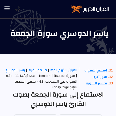
🌙
ياسر الدوسري سورة الجمعة
القرآن الكريم mp3
|
قائمة القراء
|
ياسر الدوسري
استمع للسورة
| سورة الجمعة | Jumuah - عدد آياتها 11 - رقم
سور أخرى
السورة في المصحف: 62 - معنى السورة
تفسير السورة
بالإنجليزية: Friday.
الاستماع إلى سورة الجمعة بصوت
القارئ ياسر الدوسري