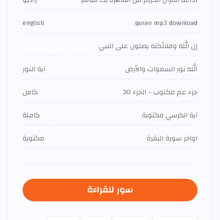
اذاعة القران الكريم من القاهرة بث مباشر
راديو
english
quran mp3 download
إن الله وملائكته يصلون على النبي
الله نور السموات والأرض
آية النور
جزء عم مكتوب - الجزء 30
كامل
آية الكرسي مكتوبة
كاملة
اواخر سورة البقرة
مكتوبة
سور للقراءة