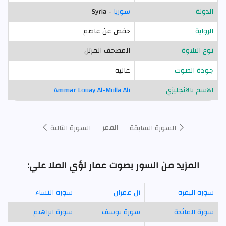
الدولة
سوريا
- Syria
الرواية
حفص عن عاصم
نوع التلاوة
المصحف المرتل
جودة الصوت
عالية
الاسم بالانجليزي
Ammar Louay Al-Mulla Ali
القمر
السورة السابقة
السورة التالية
المزيد من السور بصوت عمار لؤي الملا علي:
سورة البقرة
آل عمران
سورة النساء
سورة المائدة
سورة يوسف
سورة ابراهيم