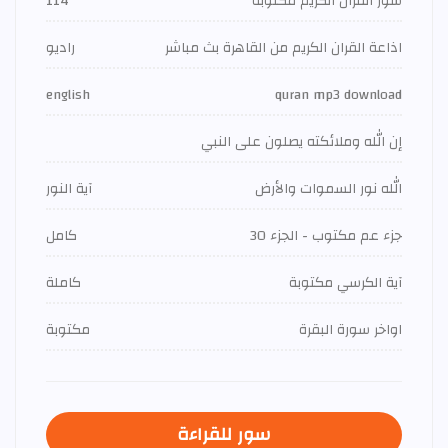
سور القران الكريم مكتوبة
114
اذاعة القران الكريم من القاهرة بث مباشر
راديو
english
quran mp3 download
إن الله وملائكته يصلون على النبي
الله نور السموات والأرض
آية النور
جزء عم مكتوب - الجزء 30
كامل
آية الكرسي مكتوبة
كاملة
اواخر سورة البقرة
مكتوبة
سور للقراءة