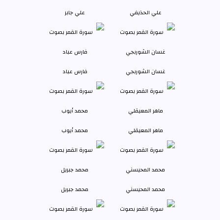
علي الحذيفي
علي جابر
غسان الشوربجي
فارس عباد
ماهر المعيقلي
محمد أيوب
محمد المحيسني
محمد جبريل