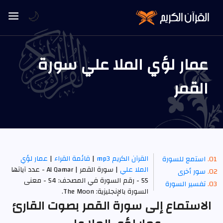
🌙
عمار لؤي الملا علي سورة
القمر
القرآن الكريم mp3
|
قائمة القراء
|
عمار لؤي
استمع للسورة
الملا علي
| سورة القمر | Al Qamar - عدد آياتها
سور أخرى
55 - رقم السورة في المصحف: 54 - معنى
تفسير السورة
السورة بالإنجليزية: The Moon.
الاستماع إلى سورة القمر بصوت القارئ