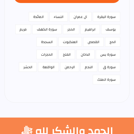
سورة البقرة
آل عمران
النساء
المائدة
يوسف
ابراهيم
الحجر
سورة الكهف
مريم
الحج
القصص
العنكبوت
السجدة
سورة يس
الدخان
الفتح
الحجرات
سورة ق
النجم
الرحمن
الواقعة
الحشر
سورة الملك
الحمد والشكر لله ﷻ