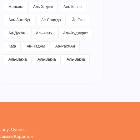
Марьям
Аль-Хаджж
Аль-Касас
Аль-Анкабут
Ас-Саджда
Йа Син
Ад-ДухАн
Аль-Фатх
Аль-Худжурат
Каф
Ан-Наджм
Ар-РахмАн
Аль-Вакиа
Аль-Вакиа
Аль-Вакиа
ану, Сунне,
грамме Корана и