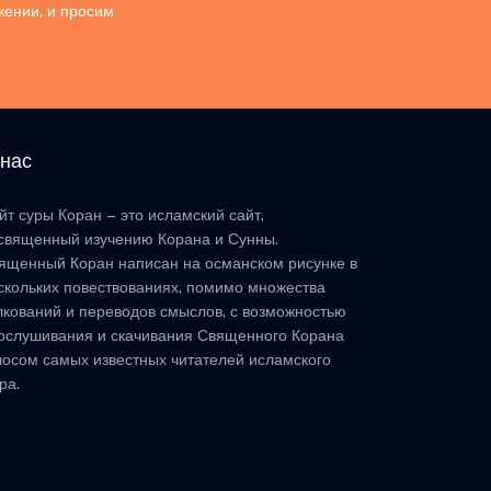
жении, и просим
 нас
йт суры Коран – это исламский сайт,
священный изучению Корана и Сунны.
ященный Коран написан на османском рисунке в
скольких повествованиях, помимо множества
лкований и переводов смыслов, с возможностью
ослушивания и скачивания Священного Корана
лосом самых известных читателей исламского
ра.