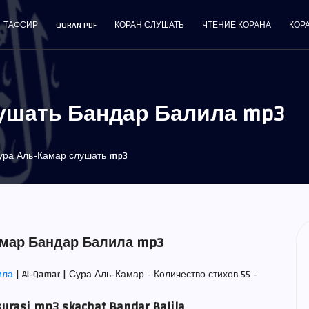
ТАФСИР
QURAN PDF
КОРАН СЛУШАТЬ
ЧТЕНИЕ КОРАНА
КОР
ушать Бандар Балила mp3
ра Аль-Камар слушать mp3
амар Бандар Балила mp3
ила
| Al-Qamar | Сура Аль-Камар - Количество стихов 55 -
urasi mp3 skachat Bandar Balila