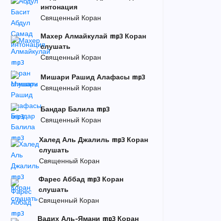
интонация
Священный Коран
Махер Алмайкулай mp3 Коран
слушать
Священный Коран
Мишари Рашид Алафасы mp3
Священный Коран
Бандар Балила mp3
Священный Коран
Халед Аль Джалиль mp3 Коран
слушать
Священный Коран
Фарес Аббад mp3 Коран
слушать
Священный Коран
Вадих Аль-Ямани mp3 Коран