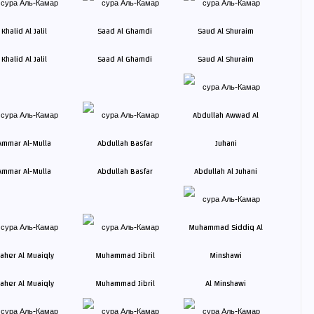
Khalid Al Jalil
Saad Al Ghamdi
Saud Al Shuraim
Ammar Al-Mulla
Abdullah Basfar
Abdullah Al Juhani
aher Al Muaiqly
Muhammad Jibril
Al Minshawi