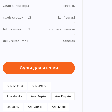
yasin surasi mp3
скачать
кахф сураси mp3
kahf surasi
fotiha surasi mp3
фотиха скачать
mulk surasi mp3
taborak
Суры для чтения
Аль-Бакара
Аль ИмрАн
Аль ИмрАн
Аль ИмрАн
Аль ИмрАн
Ибрахим
Аль-Хиджр
Аль-Кахф