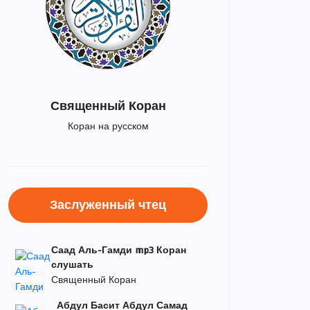
Священный Коран
Коран на русском
Заслуженный чтец
Саад Аль-Гамди mp3 Коран
слушать
Священный Коран
Абдул Басит Абдул Самад