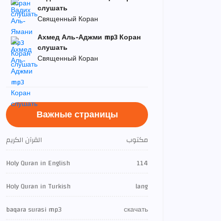
слушать
Священный Коран
Ахмед Аль-Аджми mp3 Коран
слушать
Священный Коран
Важные страницы
مكتوب
القرآن الكريم
Holy Quran in English
114
Holy Quran in Turkish
lang
baqara surasi mp3
скачать