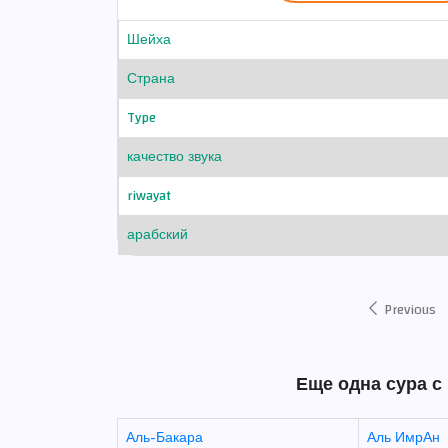
Шейха
Страна
Type
качество звука
riwayat
арабский
Previous
Еще одна сура с
Аль-Бакара
Аль ИмрАн