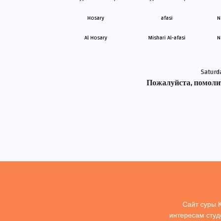
Al Hosary
Mishari Al-afasi
N
Saturd
Пожалуйста, помолит
Сайт суры 
интересам студ