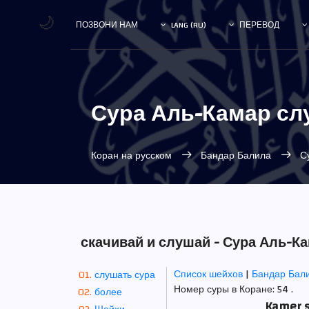
🌙
ПОЗВОНИ НАМ
LANG (RU)
ПЕРЕВОД
Сура Аль-Камар сл
Коран на русском
Бандар Балила
Су
скачивай и слушай - Сура Аль-К
Список шейхов
|
Бандар Бал
слушать сура
Номер суры в Коране: 54 .
более
Kamer s