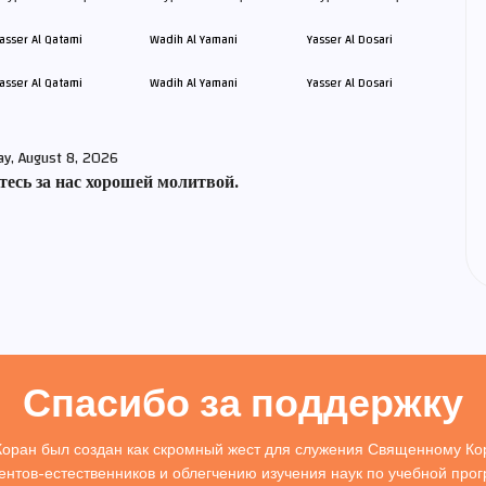
asser Al Qatami
Wadih Al Yamani
Yasser Al Dosari
ay, August 8, 2026
есь за нас хорошей молитвой.
Спасибо за поддержку
Коран был создан как скромный жест для служения Священному Кор
ентов-естественников и облегчению изучения наук по учебной про