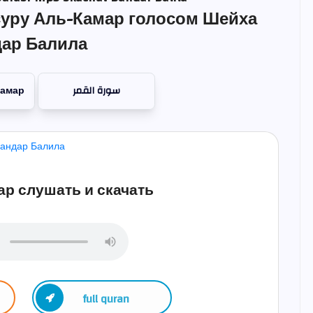
уру Аль-Камар голосом Шейха
ар Балила
Камар
سورة القمر
р слушать и скачать
full quran