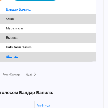
Бандар Балила
Saudi
Муратталь
Высокая
Hafs from 'Aasim
بندر بليلة
Аль-Камар
Next
 голосом Бандар Балила:
Ан-Ниса