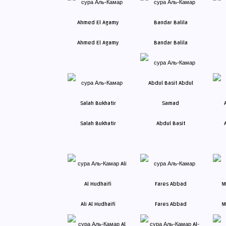
Ahmed El Agamy
Bandar Balila
Salah Bukhatir
Abdul Basit
Ali Al Hudhaifi
Fares Abbad
M