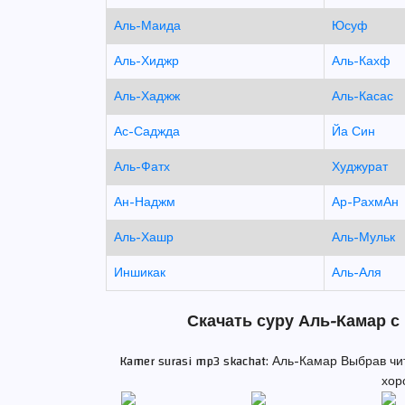
Аль-Маида
Юсуф
Аль-Хиджр
Аль-Кахф
Аль-Хаджж
Аль-Касас
Ас-Саджда
Йа Син
Аль-Фатх
Худжурат
Ан-Наджм
Ар-РахмАн
Аль-Хашр
Аль-Мульк
Иншикак
Аль-Аля
Скачать суру Аль-Камар с
Kamer surasi mp3 skachat: Аль-Камар Выбрав ч
хор