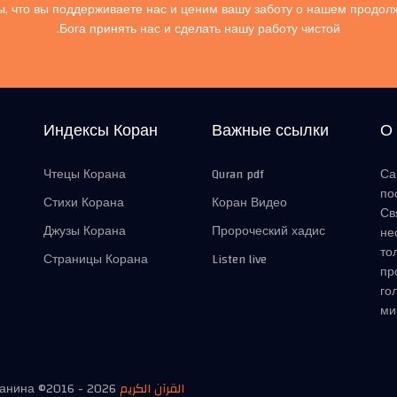
, что вы поддерживаете нас и ценим вашу заботу о нашем продол
Бога принять нас и сделать нашу работу чистой.
Индексы Коран
Важные ссылки
О
Чтецы Корана
Quran pdf
Са
по
Стихи Корана
Коран Видео
Св
Джузы Корана
Пророческий хадис
не
то
Страницы Корана
Listen live
пр
го
ми
манина ©2016 -
2026
القرآن الكريم