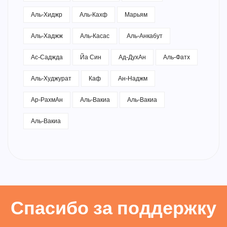
Аль-Хиджр
Аль-Кахф
Марьям
Аль-Хаджж
Аль-Касас
Аль-Анкабут
Ас-Саджда
Йа Син
Ад-ДухАн
Аль-Фатх
Аль-Худжурат
Каф
Ан-Наджм
Ар-РахмАн
Аль-Вакиа
Аль-Вакиа
Аль-Вакиа
Спасибо за поддержку