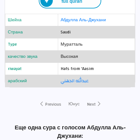
full quran
Шейха
Абдулла Аль-Джухани
Страна
Saudi
Type
Муратталь
качество звука
Высокая
riwayat
Hafs from 'Aasim
арабский
عبدالله الجهني
Юнус
Previous
Next
Еще одна сура с голосом Абдулла Аль-
Джухани: