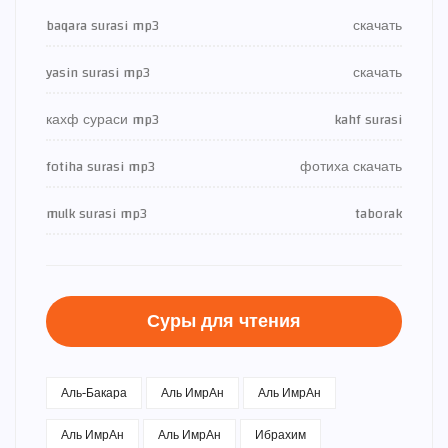
baqara surasi mp3
скачать
yasin surasi mp3
скачать
кахф сураси mp3
kahf surasi
fotiha surasi mp3
фотиха скачать
mulk surasi mp3
taborak
Суры для чтения
Аль-Бакара
Аль ИмрАн
Аль ИмрАн
Аль ИмрАн
Аль ИмрАн
Ибрахим