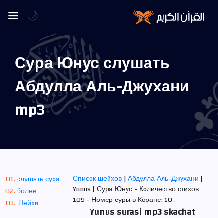
🌙
Сура Юнус слушать
Абдулла Аль-Джухани
mp3
Список шейхов
|
Абдулла Аль-Джухани
|
слушать сура
Yunus | Сура Юнус - Количество стихов
более
109 - Номер суры в Коране: 10 .
Шейхи
Yunus surasi mp3 skachat