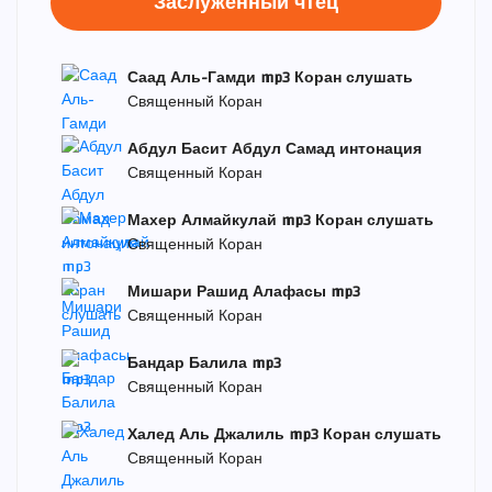
Заслуженный чтец
Саад Аль-Гамди mp3 Коран слушать
Священный Коран
Абдул Басит Абдул Самад интонация
Священный Коран
Махер Алмайкулай mp3 Коран слушать
Священный Коран
Мишари Рашид Алафасы mp3
Священный Коран
Бандар Балила mp3
Священный Коран
Халед Аль Джалиль mp3 Коран слушать
Священный Коран