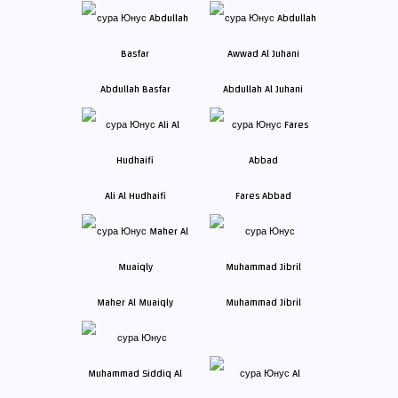
Abdullah Basfar
Abdullah Al Juhani
Ali Al Hudhaifi
Fares Abbad
Maher Al Muaiqly
Muhammad Jibril