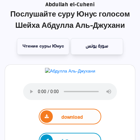
Abdullah el-Cuheni
Послушайте суру Юнус голосом
Шейха Абдулла Аль-Джухани
Чтение суры Юнус
سورة يونس
download