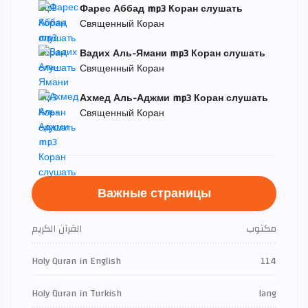
Фарес Аббад mp3 Коран слушать
Священный Коран
Вадих Аль-Ямани mp3 Коран слушать
Священный Коран
Ахмед Аль-Аджми mp3 Коран слушать
Священный Коран
Важные страницы
مكتوب
القرآن الكريم
Holy Quran in English
114
Holy Quran in Turkish
lang