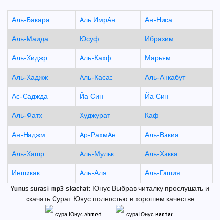
Аль-Бакара
Аль ИмрАн
Ан-Ниса
Аль-Маида
Юсуф
Ибрахим
Аль-Хиджр
Аль-Кахф
Марьям
Аль-Хаджж
Аль-Касас
Аль-Анкабут
Ас-Саджда
Йа Син
Йа Син
Аль-Фатх
Худжурат
Каф
Ан-Наджм
Ар-РахмАн
Аль-Вакиа
Аль-Хашр
Аль-Мульк
Аль-Хакка
Иншикак
Аль-Аля
Аль-Гашия
Yunus surasi mp3 skachat: Юнус Выбрав читалку прослушать и
скачать Сурат Юнус полностью в хорошем качестве