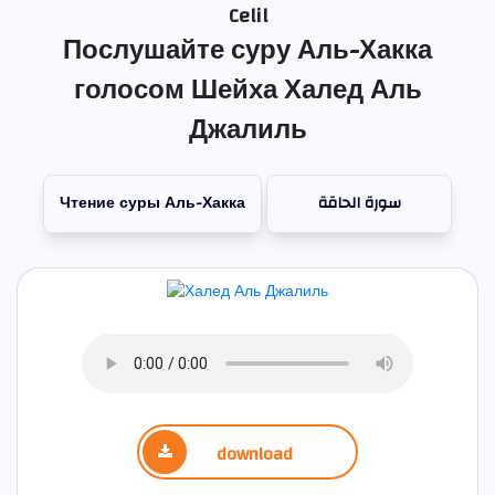
Celil
Послушайте суру Аль-Хакка
голосом Шейха Халед Аль
Джалиль
Чтение суры Аль-Хакка
سورة الحاقة
download