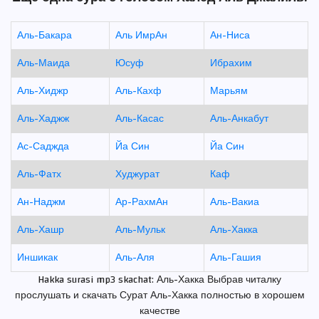
Аль-Бакара
Аль ИмрАн
Ан-Ниса
Аль-Маида
Юсуф
Ибрахим
Аль-Хиджр
Аль-Кахф
Марьям
Аль-Хаджж
Аль-Касас
Аль-Анкабут
Ас-Саджда
Йа Син
Йа Син
Аль-Фатх
Худжурат
Каф
Ан-Наджм
Ар-РахмАн
Аль-Вакиа
Аль-Хашр
Аль-Мульк
Аль-Хакка
Иншикак
Аль-Аля
Аль-Гашия
Hakka surasi mp3 skachat: Аль-Хакка Выбрав читалку
прослушать и скачать Сурат Аль-Хакка полностью в хорошем
качестве