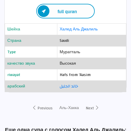
full quran
Шейха
Халед Аль Джалиль
Страна
Saudi
Type
Муратталь
качество звука
Высокая
riwayat
Hafs from 'Aasim
арабский
خالد الجليل
Аль-Хакка
Previous
Next
Еще одна сура с голосом Халед Аль Джалиль: