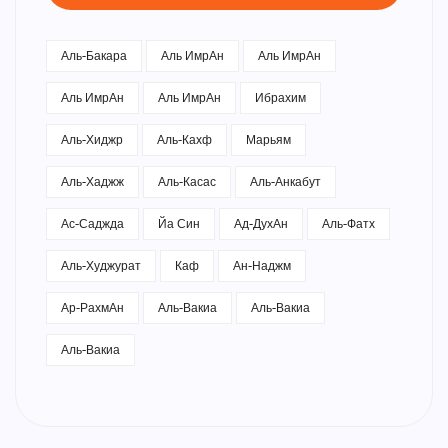
Аль-Бакара
Аль ИмрАн
Аль ИмрАн
Аль ИмрАн
Аль ИмрАн
Ибрахим
Аль-Хиджр
Аль-Кахф
Марьям
Аль-Хаджж
Аль-Касас
Аль-Анкабут
Ас-Саджда
Йа Син
Ад-ДухАн
Аль-Фатх
Аль-Худжурат
Каф
Ан-Наджм
Ар-РахмАн
Аль-Вакиа
Аль-Вакиа
Аль-Вакиа