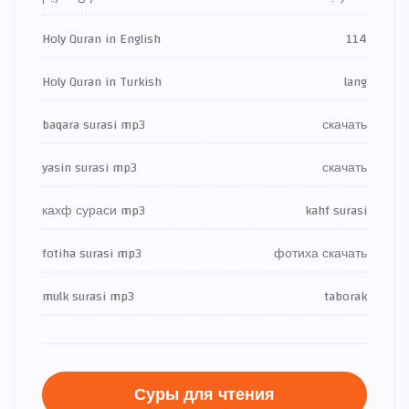
Holy Quran in English
114
Holy Quran in Turkish
lang
baqara surasi mp3
скачать
yasin surasi mp3
скачать
кахф сураси mp3
kahf surasi
fotiha surasi mp3
фотиха скачать
mulk surasi mp3
taborak
Суры для чтения