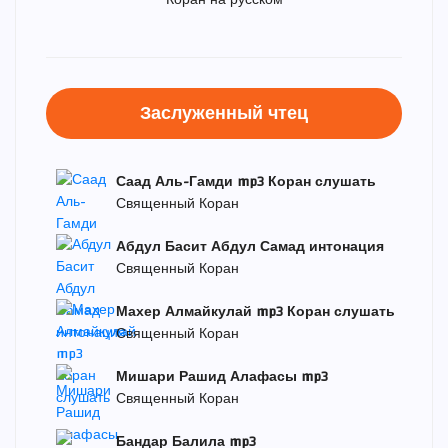
Коран на русском
Заслуженный чтец
Саад Аль-Гамди mp3 Коран слушать
Священный Коран
Абдул Басит Абдул Самад интонация
Священный Коран
Махер Алмайкулай mp3 Коран слушать
Священный Коран
Мишари Рашид Алафасы mp3
Священный Коран
Бандар Балила mp3