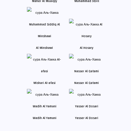
Maher Al Muaiqly
Muhammad Jibril
Al Minshawi
Al Hosary
Mishari Al-afasi
Nasser Al Qatami
Wadih Al Yamani
Yasser Al Dosari