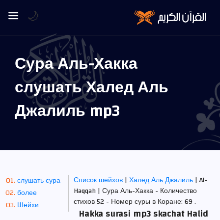
🌙
Сура Аль-Хакка
слушать Халед Аль
Джалиль mp3
Список шейхов
|
Халед Аль Джалиль
| Al-
слушать сура
Haqqah | Сура Аль-Хакка - Количество
более
стихов 52 - Номер суры в Коране: 69 .
Шейхи
Hakka surasi mp3 skachat Halid