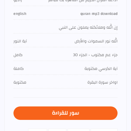
اذاعة القران الكريم من القاهرة بث مباشر
راديو
english
quran mp3 download
إن الله وملائكته يصلون على النبي
الله نور السموات والأرض
آية النور
جزء عم مكتوب - الجزء 30
كامل
آية الكرسي مكتوبة
كاملة
اواخر سورة البقرة
مكتوبة
سور للقراءة