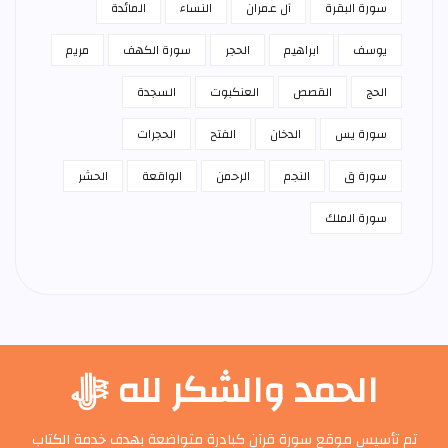
سورة البقرة
آل عمران
النساء
المائدة
يوسف
ابراهيم
الحجر
سورة الكهف
مريم
الحج
القصص
العنكبوت
السجدة
سورة يس
الدخان
الفتح
الحجرات
سورة ق
النجم
الرحمن
الواقعة
الحشر
سورة الملك
الحمد والشكر لله ﷻ
تم تأسيس موقع سورة قرآن كبادرة متواضعة بهدف خدمة الكتاب