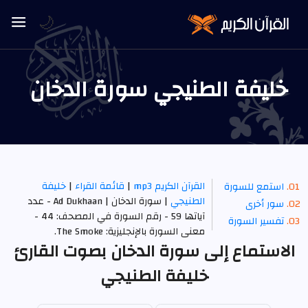
🌙
خليفة الطنيجي سورة الدخان
القرآن الكريم mp3
|
قائمة القراء
|
خليفة
استمع للسورة
الطنيجي
| سورة الدخان | Ad Dukhaan - عدد
سور أخرى
آياتها 59 - رقم السورة في المصحف: 44 -
تفسير السورة
معنى السورة بالإنجليزية: The Smoke.
الاستماع إلى سورة الدخان بصوت القارئ
خليفة الطنيجي