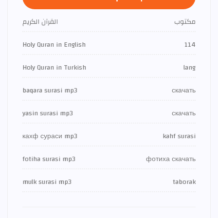
مكتوب
القرآن الكريم
Holy Quran in English
114
Holy Quran in Turkish
lang
baqara surasi mp3
скачать
yasin surasi mp3
скачать
кахф сураси mp3
kahf surasi
fotiha surasi mp3
фотиха скачать
mulk surasi mp3
taborak