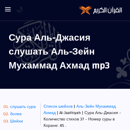
🌙
Сура Аль-Джасия
слушать Аль-Зейн
Мухаммад Ахмад mp3
Список шейхов
|
Аль-Зейн Мухаммад
слушать сура
Ахмад
| Al-Jaathiyah | Сура Аль-Джасия -
более
Количество стихов 37 - Номер суры в
Шейхи
Коране: 45 .