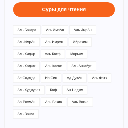
Суры для чтения
Аль-Бакара
Аль ИмрАн
Аль ИмрАн
Аль ИмрАн
Аль ИмрАн
Ибрахим
Аль-Хиджр
Аль-Кахф
Марьям
Аль-Хаджж
Аль-Касас
Аль-Анкабут
Ас-Саджда
Йа Син
Ад-ДухАн
Аль-Фатх
Аль-Худжурат
Каф
Ан-Наджм
Ар-РахмАн
Аль-Вакиа
Аль-Вакиа
Аль-Вакиа