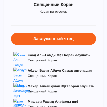
Священный Коран
Коран на русском
Заслуженный чтец
Саад Аль-Гамди mp3 Коран слушать
Священный Коран
Абдул Басит Абдул Самад интонация
Священный Коран
Махер Алмайкулай mp3 Коран слушать
Священный Коран
Мишари Рашид Алафасы mp3