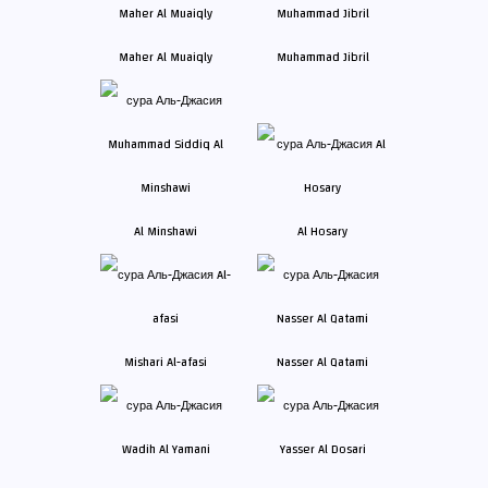
Maher Al Muaiqly
Muhammad Jibril
Al Minshawi
Al Hosary
Mishari Al-afasi
Nasser Al Qatami