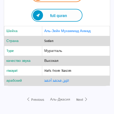
full quran
Шейха
Аль-Зейн Мухаммад Ахмад
Страна
Sudan
Type
Муратталь
качество звука
Высокая
riwayat
Hafs from 'Aasim
арабский
الزين محمد أحمد
Аль-Джасия
Previous
Next