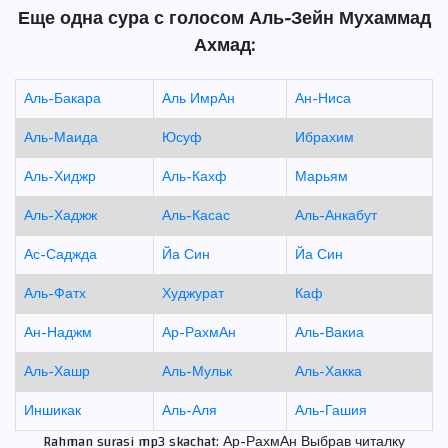
Еще одна сура с голосом Аль-Зейн Мухаммад
Ахмад:
Аль-Бакара
Аль ИмрАн
Ан-Ниса
Аль-Маида
Юсуф
Ибрахим
Аль-Хиджр
Аль-Кахф
Марьям
Аль-Хаджж
Аль-Касас
Аль-Анкабут
Ас-Саджда
Йа Син
Йа Син
Аль-Фатх
Худжурат
Каф
Ан-Наджм
Ар-РахмАн
Аль-Вакиа
Аль-Хашр
Аль-Мульк
Аль-Хакка
Иншикак
Аль-Аля
Аль-Гашия
Rahman surasi mp3 skachat: Ар-РахмАн Выбрав читалку