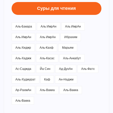
Суры для чтения
Аль-Бакара
Аль ИмрАн
Аль ИмрАн
Аль ИмрАн
Аль ИмрАн
Ибрахим
Аль-Хиджр
Аль-Кахф
Марьям
Аль-Хаджж
Аль-Касас
Аль-Анкабут
Ас-Саджда
Йа Син
Ад-ДухАн
Аль-Фатх
Аль-Худжурат
Каф
Ан-Наджм
Ар-РахмАн
Аль-Вакиа
Аль-Вакиа
Аль-Вакиа