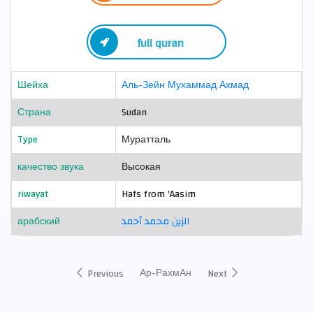
full quran
Шейха
Аль-Зейн Мухаммад Ахмад
Страна
Sudan
Type
Муратталь
качество звука
Высокая
riwayat
Hafs from 'Aasim
арабский
الزين محمد أحمد
Ар-РахмАн
Previous
Next