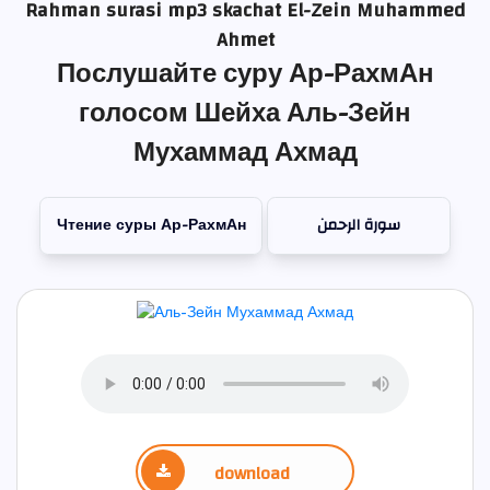
Rahman surasi mp3 skachat El-Zein Muhammed
Ahmet
Послушайте суру Ар-РахмАн
голосом Шейха Аль-Зейн
Мухаммад Ахмад
Чтение суры Ар-РахмАн
سورة الرحمن
download