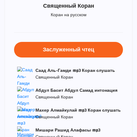
Священный Коран
Коран на русском
Заслуженный чтец
Саад Аль-Гамди mp3 Коран слушать
Священный Коран
Абдул Басит Абдул Самад интонация
Священный Коран
Махер Алмайкулай mp3 Коран слушать
Священный Коран
Мишари Рашид Алафасы mp3