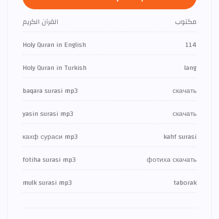
مكتوب
القرآن الكريم
Holy Quran in English
114
Holy Quran in Turkish
lang
baqara surasi mp3
скачать
yasin surasi mp3
скачать
кахф сураси mp3
kahf surasi
fotiha surasi mp3
фотиха скачать
mulk surasi mp3
taborak