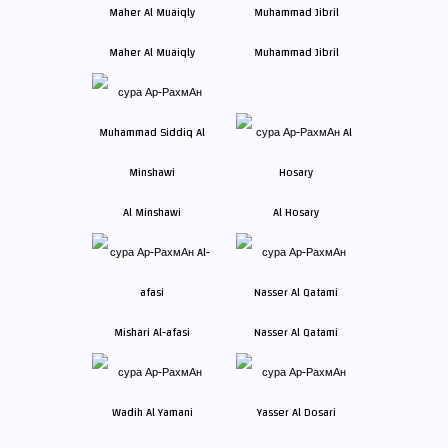
Maher Al Muaiqly
Muhammad Jibril
Al Minshawi
Al Hosary
Mishari Al-afasi
Nasser Al Qatami