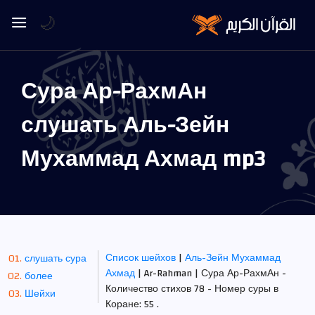
🌙
Сура Ар-РахмАн
слушать Аль-Зейн
Мухаммад Ахмад mp3
Список шейхов
|
Аль-Зейн Мухаммад
слушать сура
Ахмад
| Ar-Rahman | Сура Ар-РахмАн -
более
Количество стихов 78 - Номер суры в
Шейхи
Коране: 55 .