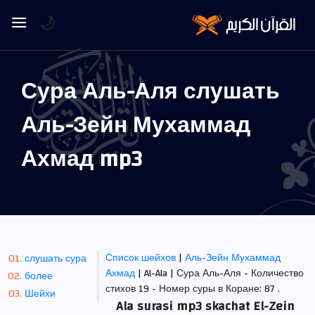
🌙
Сура Аль-Аля слушать
Аль-Зейн Мухаммад
Ахмад mp3
Список шейхов
|
Аль-Зейн Мухаммад
слушать сура
Ахмад
| Al-Ala | Сура Аль-Аля - Количество
более
стихов 19 - Номер суры в Коране: 87 .
Шейхи
Ala surasi mp3 skachat El-Zein