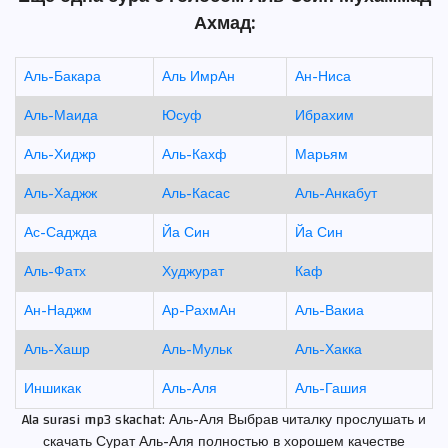
Ахмад:
Аль-Бакара
Аль ИмрАн
Ан-Ниса
Аль-Маида
Юсуф
Ибрахим
Аль-Хиджр
Аль-Кахф
Марьям
Аль-Хаджж
Аль-Касас
Аль-Анкабут
Ас-Саджда
Йа Син
Йа Син
Аль-Фатх
Худжурат
Каф
Ан-Наджм
Ар-РахмАн
Аль-Вакиа
Аль-Хашр
Аль-Мульк
Аль-Хакка
Иншикак
Аль-Аля
Аль-Гашия
Ala surasi mp3 skachat: Аль-Аля Выбрав читалку прослушать и
скачать Сурат Аль-Аля полностью в хорошем качестве