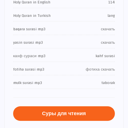
Holy Quran in English
114
Holy Quran in Turkish
lang
baqara surasi mp3
скачать
yasin surasi mp3
скачать
кахф сураси mp3
kahf surasi
fotiha surasi mp3
фотиха скачать
mulk surasi mp3
taborak
Суры для чтения