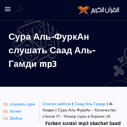
🌙
Сура Аль-ФуркАн
слушать Саад Аль-
Гамди mp3
Список шейхов
|
Саад Аль-Гамди
| Al-
слушать сура
Furqan | Сура Аль-ФуркАн - Количество
более
стихов 77 - Номер суры в Коране: 25 .
Шейхи
Furkan surasi mp3 skachat Saad