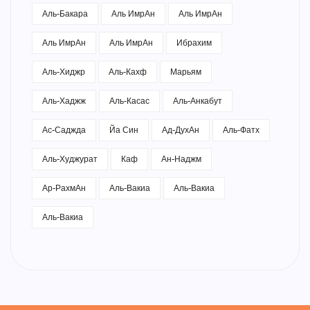
Аль-Бакара
Аль ИмрАн
Аль ИмрАн
Аль ИмрАн
Аль ИмрАн
Ибрахим
Аль-Хиджр
Аль-Кахф
Марьям
Аль-Хаджж
Аль-Касас
Аль-Анкабут
Ас-Саджда
Йа Син
Ад-ДухАн
Аль-Фатх
Аль-Худжурат
Каф
Ан-Наджм
Ар-РахмАн
Аль-Вакиа
Аль-Вакиа
Аль-Вакиа