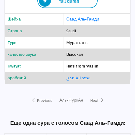
full quran
Шейха
Саад Аль-Гамди
Страна
Saudi
Type
Муратталь
качество звука
Высокая
riwayat
Hafs from 'Aasim
арабский
سعد الغامدي
Аль-ФуркАн
Previous
Next
Еще одна сура с голосом Саад Аль-Гамди: