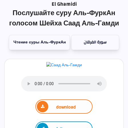
El Ghamidi
Послушайте суру Аль-ФуркАн
голосом Шейха Саад Аль-Гамди
Чтение суры Аль-ФуркАн
سورة الفرقان
download