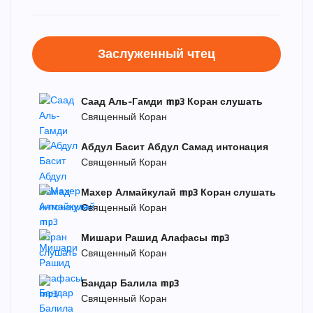
Заслуженный чтец
Саад Аль-Гамди mp3 Коран слушать
Священный Коран
Абдул Басит Абдул Самад интонация
Священный Коран
Махер Алмайкулай mp3 Коран слушать
Священный Коран
Мишари Рашид Алафасы mp3
Священный Коран
Бандар Балила mp3
Священный Коран