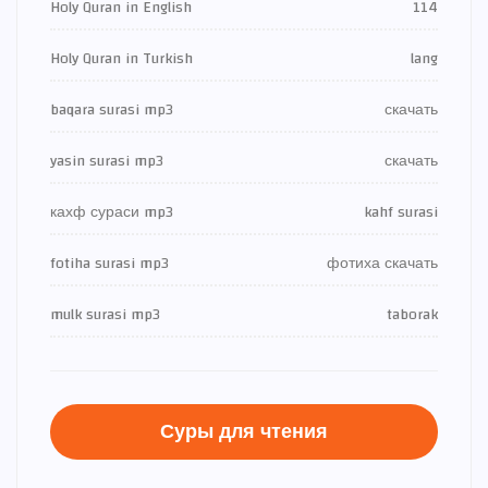
Holy Quran in English
114
Holy Quran in Turkish
lang
baqara surasi mp3
скачать
yasin surasi mp3
скачать
кахф сураси mp3
kahf surasi
fotiha surasi mp3
фотиха скачать
mulk surasi mp3
taborak
Суры для чтения