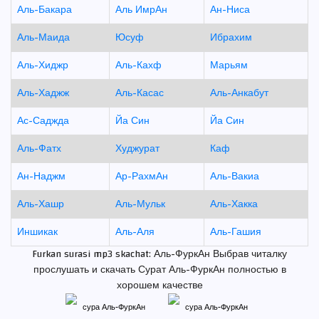
Аль-Бакара
Аль ИмрАн
Ан-Ниса
Аль-Маида
Юсуф
Ибрахим
Аль-Хиджр
Аль-Кахф
Марьям
Аль-Хаджж
Аль-Касас
Аль-Анкабут
Ас-Саджда
Йа Син
Йа Син
Аль-Фатх
Худжурат
Каф
Ан-Наджм
Ар-РахмАн
Аль-Вакиа
Аль-Хашр
Аль-Мульк
Аль-Хакка
Иншикак
Аль-Аля
Аль-Гашия
Furkan surasi mp3 skachat: Аль-ФуркАн Выбрав читалку
прослушать и скачать Сурат Аль-ФуркАн полностью в
хорошем качестве