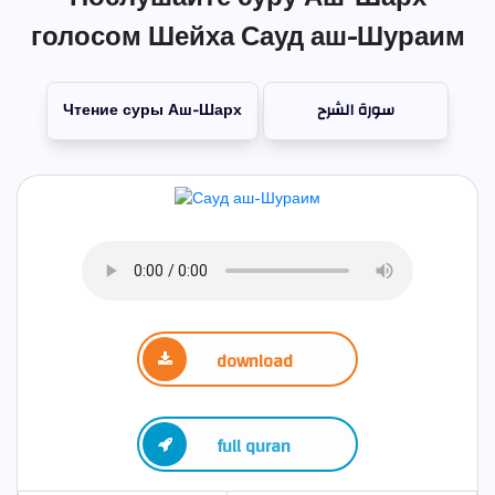
голосом Шейха Сауд аш-Шураим
Чтение суры Аш-Шарх
سورة الشرح
download
full quran