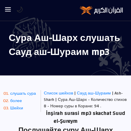
🌙
Сура Аш-Шарх слушать
Сауд аш-Шураим mp3
Список шейхов
|
Сауд аш-Шураим
| Ash-
слушать сура
Sharh | Сура Аш-Шарх - Количество стихов
более
8 - Номер суры в Коране: 94 .
Шейхи
İnşirah surasi mp3 skachat Suud
el-Şureym
Послушайте суру Аш-Шарх