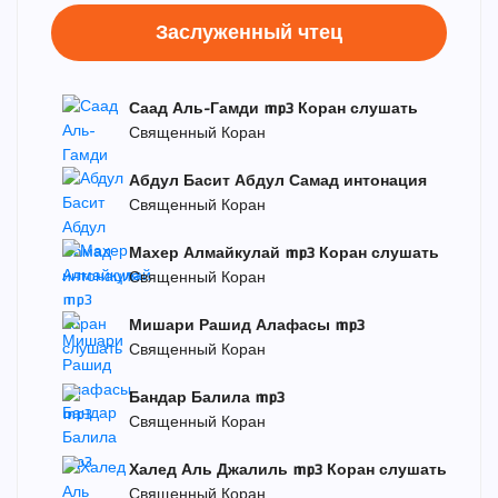
Заслуженный чтец
Саад Аль-Гамди mp3 Коран слушать
Священный Коран
Абдул Басит Абдул Самад интонация
Священный Коран
Махер Алмайкулай mp3 Коран слушать
Священный Коран
Мишари Рашид Алафасы mp3
Священный Коран
Бандар Балила mp3
Священный Коран
Халед Аль Джалиль mp3 Коран слушать
Священный Коран