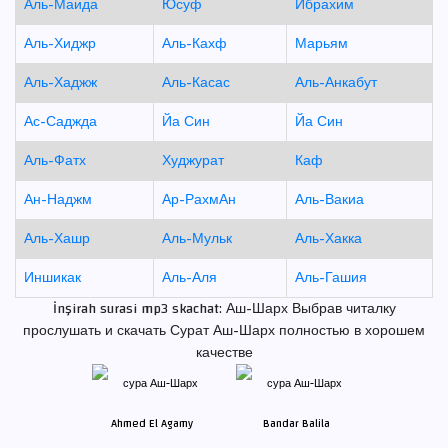
Аль-Маида
Юсуф
Ибрахим
Аль-Хиджр
Аль-Кахф
Марьям
Аль-Хаджж
Аль-Касас
Аль-Анкабут
Ас-Саджда
Йа Син
Йа Син
Аль-Фатх
Худжурат
Каф
Ан-Наджм
Ар-РахмАн
Аль-Вакиа
Аль-Хашр
Аль-Мульк
Аль-Хакка
Иншикак
Аль-Аля
Аль-Гашия
İnşirah surasi mp3 skachat: Аш-Шарх Выбрав читалку
прослушать и скачать Сурат Аш-Шарх полностью в хорошем
качестве