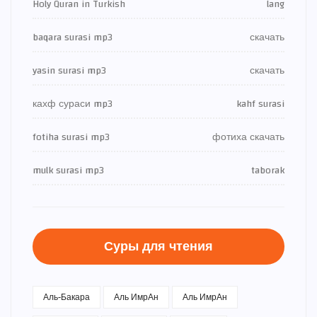
Holy Quran in Turkish
lang
baqara surasi mp3
скачать
yasin surasi mp3
скачать
кахф сураси mp3
kahf surasi
fotiha surasi mp3
фотиха скачать
mulk surasi mp3
taborak
Суры для чтения
Аль-Бакара
Аль ИмрАн
Аль ИмрАн