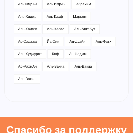
Аль ИмрАн
Аль ИмрАн
Ибрахим
Аль-Хиджр
Аль-Кахф
Марьям
Аль-Хаджж
Аль-Касас
Аль-Анкабут
Ас-Саджда
Йа Син
Ад-ДухАн
Аль-Фатх
Аль-Худжурат
Каф
Ан-Наджм
Ар-РахмАн
Аль-Вакиа
Аль-Вакиа
Аль-Вакиа
Спасибо за поддержку