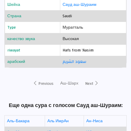
Шейха
Сауд аш-Шураим
Страна
Saudi
Type
Муратталь
качество звука
Высокая
riwayat
Hafs from 'Aasim
арабский
سعود الشريم
Аш-Шарх
Previous
Next
Еще одна сура с голосом Сауд аш-Шураим:
Аль-Бакара
Аль ИмрАн
Ан-Ниса