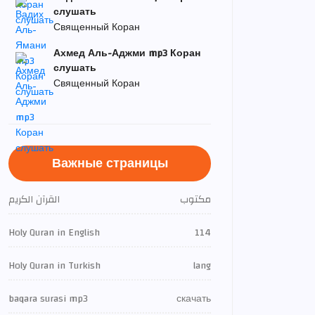
слушать
Священный Коран
Ахмед Аль-Аджми mp3 Коран
слушать
Священный Коран
Важные страницы
مكتوب
القرآن الكريم
Holy Quran in English
114
Holy Quran in Turkish
lang
baqara surasi mp3
скачать