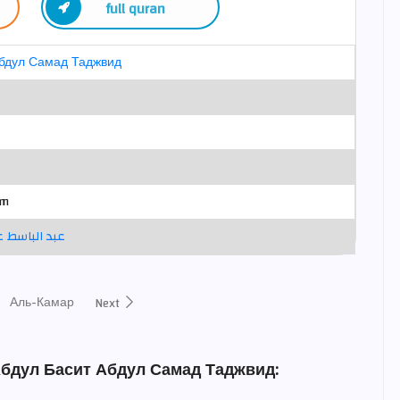
full quran
Абдул Самад Таджвид
im
عبد الباسط 
Аль-Камар
Next
Абдул Басит Абдул Самад Таджвид: