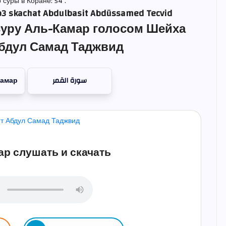
 суры в Коране: 54 .
3 skachat Abdulbasit Abdüssamed Tecvid
уру Аль-Камар голосом Шейха
бдул Самад Таджвид
Камар
سورة القمر
р слушать и скачать