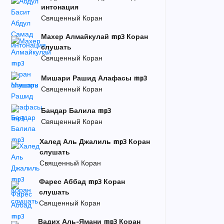
интонация
Священный Коран
Махер Алмайкулай mp3 Коран
слушать
Священный Коран
Мишари Рашид Алафасы mp3
Священный Коран
Бандар Балила mp3
Священный Коран
Халед Аль Джалиль mp3 Коран
слушать
Священный Коран
Фарес Аббад mp3 Коран
слушать
Священный Коран
Вадих Аль-Ямани mp3 Коран