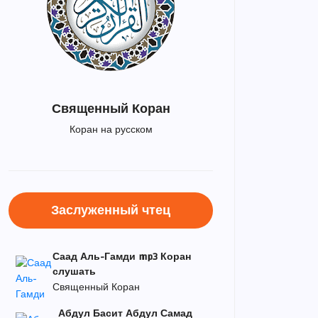
Священный Коран
Коран на русском
Заслуженный чтец
Саад Аль-Гамди mp3 Коран
слушать
Священный Коран
Абдул Басит Абдул Самад