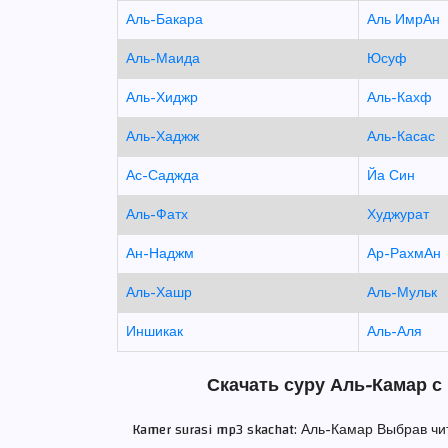
Аль-Бакара
Аль ИмрАн
Аль-Маида
Юсуф
Аль-Хиджр
Аль-Кахф
Аль-Хаджж
Аль-Касас
Ас-Саджда
Йа Син
Аль-Фатх
Худжурат
Ан-Наджм
Ар-РахмАн
Аль-Хашр
Аль-Мульк
Иншикак
Аль-Аля
Скачать суру Аль-Камар с
Kamer surasi mp3 skachat: Аль-Камар Выбрав ч