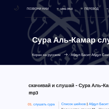
🌙
ПОЗВОНИ НАМ
LANG (RU)
ПЕРЕВОД
Сура Аль-Камар сл
Коран на русском
Абдул Басит Абдул Са
скачивай и слушай - Сура Аль-К
mp3
Список шейхов
|
Абдул Баси
слушать сура