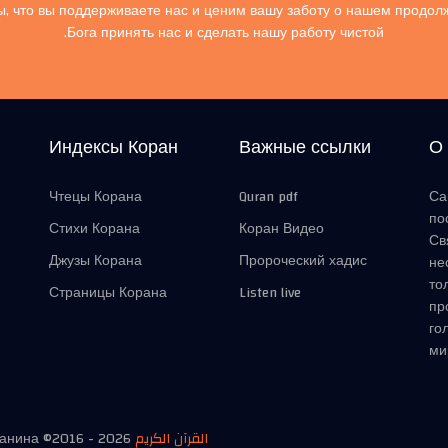
, что вы поддерживаете нас и ценим вашу заботу о нашем продол
Бога принять нас и сделать нашу работу чистой.
Индексы Коран
Важные ссылки
О
Чтецы Корана
Quran pdf
Са
по
Стихи Корана
Коран Видео
Св
Джузы Корана
Пророческий хадис
не
то
Страницы Корана
Listen live
пр
го
ми
манина ©2016 -
2026
القرآن الكريم