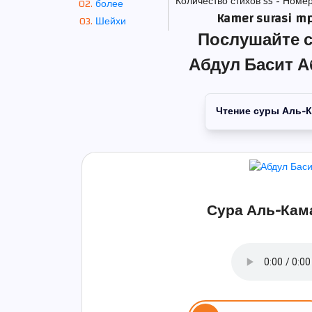
Количество стихов 55 - Номер
более
Kamer surasi mp
Шейхи
Послушайте с
Абдул Басит А
Чтение суры Аль-
Сура Аль-Кама