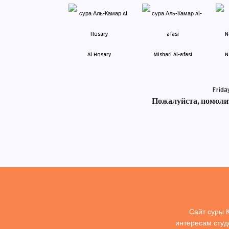
Al Hosary
Mishari Al-afasi
N
Frida
Пожалуйста, помолит
Сайт суры 
интересам студ