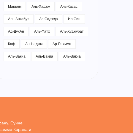
Марьям
Аль-Хаджж
Аль-Касас
Аль-Анкабут
Ас-Саджда
Йа Син
Ад-ДухАн
Аль-Фатх
Аль-Худжурат
Каф
Ан-Наджм
Ар-РахмАн
Аль-Вакиа
Аль-Вакиа
Аль-Вакиа
ану, Сунне,
грамме Корана и