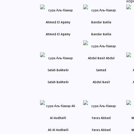
хор
Ahmed El Agamy
Bandar Balila
Salah Bukhatir
Abdul Basit
Ali Al Hudhaifi
Fares Abbad
M