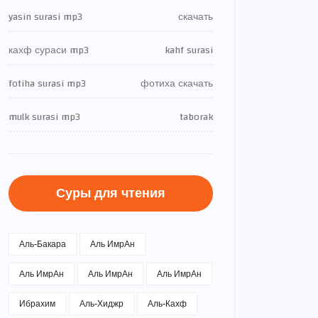
yasin surasi mp3
скачать
кахф сураси mp3
kahf surasi
fotiha surasi mp3
фотиха скачать
mulk surasi mp3
taborak
Суры для чтения
Аль-Бакара
Аль ИмрАн
Аль ИмрАн
Аль ИмрАн
Аль ИмрАн
Ибрахим
Аль-Хиджр
Аль-Кахф