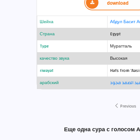
download
Шейха
Абдул Басит 
Страна
Egypt
Type
Муратталь
качество звука
Высокая
riwayat
Hafs from 'Aas
арабский
عبد الصمد مجود
Previous
Еще одна сура с голосом 