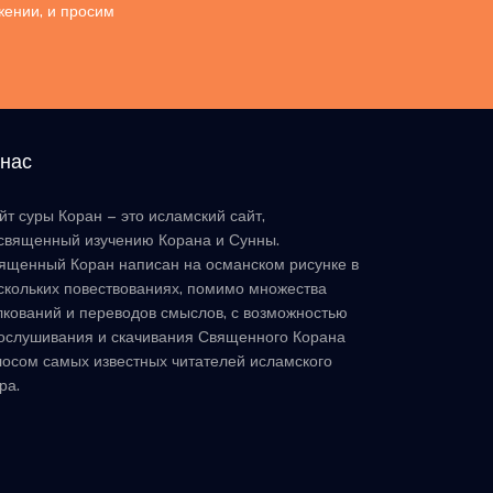
жении, и просим
 нас
йт суры Коран – это исламский сайт,
священный изучению Корана и Сунны.
ященный Коран написан на османском рисунке в
скольких повествованиях, помимо множества
лкований и переводов смыслов, с возможностью
ослушивания и скачивания Священного Корана
лосом самых известных читателей исламского
ра.