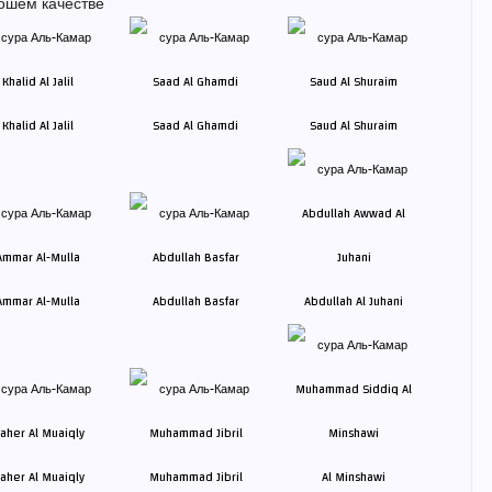
ошем качестве
Khalid Al Jalil
Saad Al Ghamdi
Saud Al Shuraim
Ammar Al-Mulla
Abdullah Basfar
Abdullah Al Juhani
aher Al Muaiqly
Muhammad Jibril
Al Minshawi