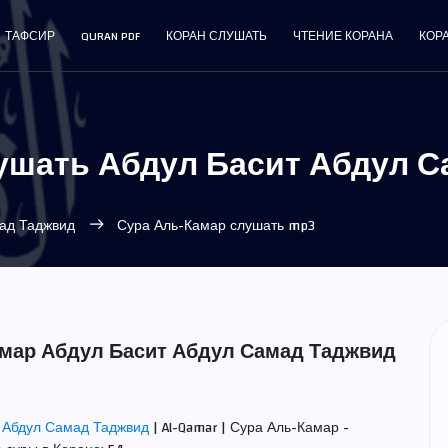
ТАФСИР
QURAN PDF
КОРАН СЛУШАТЬ
ЧТЕНИЕ КОРАНА
КОР
ушать Абдул Басит Абдул С
мад Таджвид
Сура Аль-Камар слушать mp3
амар Абдул Басит Абдул Самад Таджвид
т Абдул Самад Таджвид
| Al-Qamar | Сура Аль-Камар -