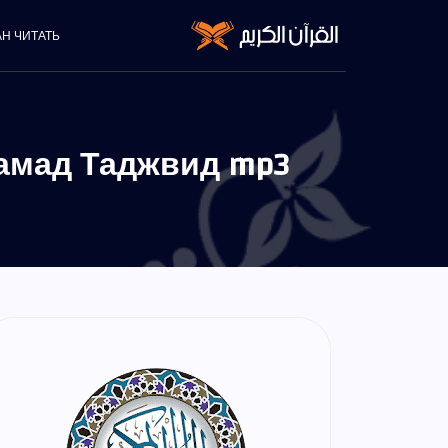
АН ЧИТАТЬ
амад Таджвид mp3