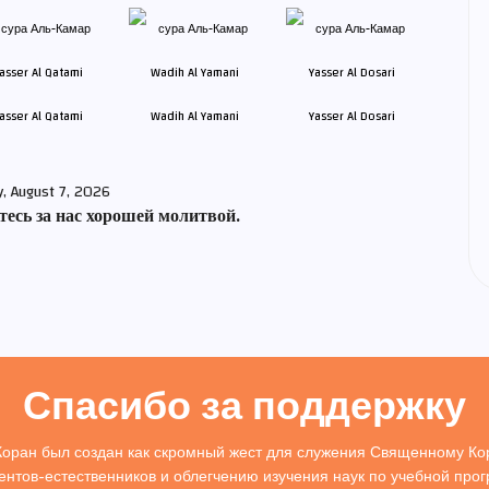
asser Al Qatami
Wadih Al Yamani
Yasser Al Dosari
y, August 7, 2026
есь за нас хорошей молитвой.
Спасибо за поддержку
Коран был создан как скромный жест для служения Священному Кор
ентов-естественников и облегчению изучения наук по учебной про