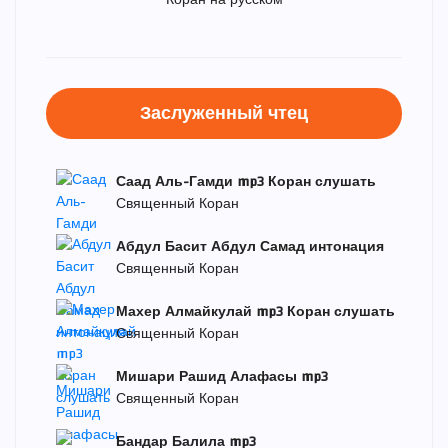
Коран на русском
Заслуженный чтец
Саад Аль-Гамди mp3 Коран слушать
Священный Коран
Абдул Басит Абдул Самад интонация
Священный Коран
Махер Алмайкулай mp3 Коран слушать
Священный Коран
Мишари Рашид Алафасы mp3
Священный Коран
Бандар Балила mp3