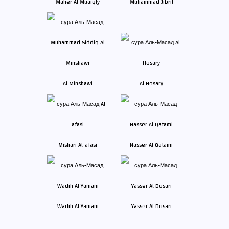
Maher Al Muaiqly
Muhammad Jibril
Al Minshawi
Al Hosary
Mishari Al-afasi
Nasser Al Qatami
Wadih Al Yamani
Yasser Al Dosari