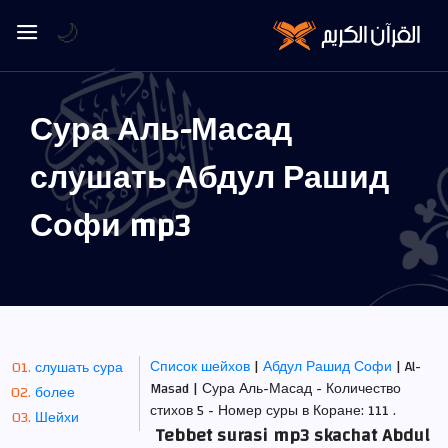
🌙
Сура Аль-Масад
слушать Абдул Рашид
Софи mp3
Список шейхов
|
Абдул Рашид Софи
| Al-
слушать сура
Masad | Сура Аль-Масад - Количество
более
стихов 5 - Номер суры в Коране: 111 .
Шейхи
Tebbet surasi mp3 skachat Abdul