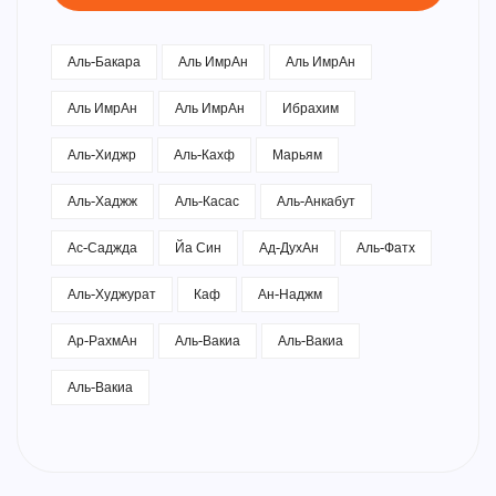
Аль-Бакара
Аль ИмрАн
Аль ИмрАн
Аль ИмрАн
Аль ИмрАн
Ибрахим
Аль-Хиджр
Аль-Кахф
Марьям
Аль-Хаджж
Аль-Касас
Аль-Анкабут
Ас-Саджда
Йа Син
Ад-ДухАн
Аль-Фатх
Аль-Худжурат
Каф
Ан-Наджм
Ар-РахмАн
Аль-Вакиа
Аль-Вакиа
Аль-Вакиа