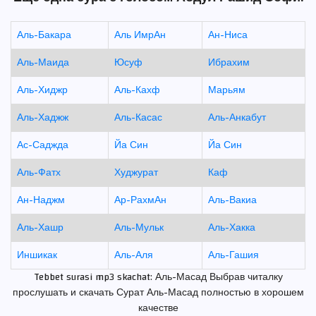
Аль-Бакара
Аль ИмрАн
Ан-Ниса
Аль-Маида
Юсуф
Ибрахим
Аль-Хиджр
Аль-Кахф
Марьям
Аль-Хаджж
Аль-Касас
Аль-Анкабут
Ас-Саджда
Йа Син
Йа Син
Аль-Фатх
Худжурат
Каф
Ан-Наджм
Ар-РахмАн
Аль-Вакиа
Аль-Хашр
Аль-Мульк
Аль-Хакка
Иншикак
Аль-Аля
Аль-Гашия
Tebbet surasi mp3 skachat: Аль-Масад Выбрав читалку
прослушать и скачать Сурат Аль-Масад полностью в хорошем
качестве