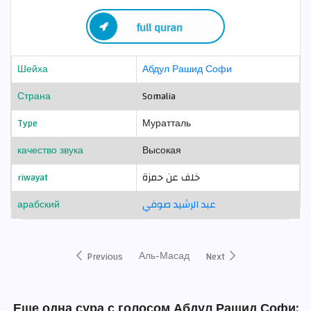
full quran
Шейха
Абдул Рашид Софи
Страна
Somalia
Type
Муратталь
качество звука
Высокая
riwayat
خلف عن حمزة
арабский
عبد الرشيد صوفي
Аль-Масад
Previous
Next
Еще одна сура с голосом Абдул Рашид Софи: