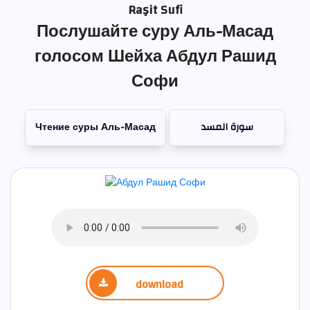
Raşit Sufi
Послушайте суру Аль-Масад
голосом Шейха Абдул Рашид
Софи
Чтение суры Аль-Масад
سورة المسد
download