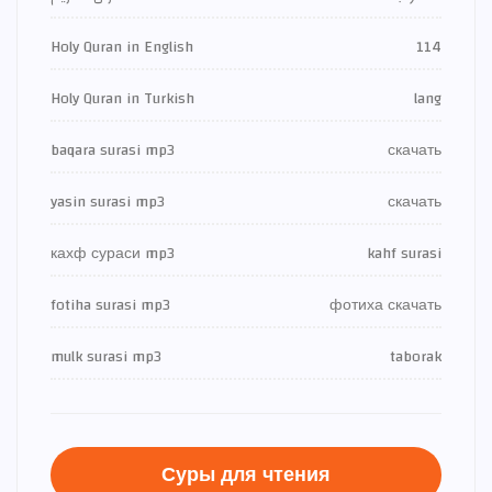
Holy Quran in English
114
Holy Quran in Turkish
lang
baqara surasi mp3
скачать
yasin surasi mp3
скачать
кахф сураси mp3
kahf surasi
fotiha surasi mp3
фотиха скачать
mulk surasi mp3
taborak
Суры для чтения