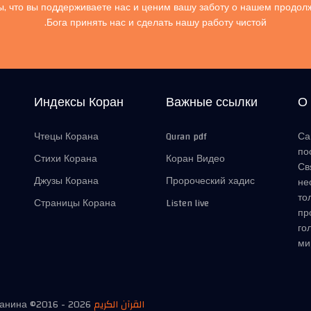
, что вы поддерживаете нас и ценим вашу заботу о нашем продол
Бога принять нас и сделать нашу работу чистой.
Индексы Коран
Важные ссылки
О
Чтецы Корана
Quran pdf
Са
по
Стихи Корана
Коран Видео
Св
Джузы Корана
Пророческий хадис
не
то
Страницы Корана
Listen live
пр
го
ми
манина ©2016 -
2026
القرآن الكريم