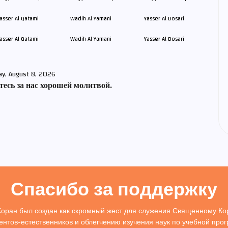
asser Al Qatami
Wadih Al Yamani
Yasser Al Dosari
ay, August 8, 2026
есь за нас хорошей молитвой.
Спасибо за поддержку
Коран был создан как скромный жест для служения Священному Кор
ентов-естественников и облегчению изучения наук по учебной про