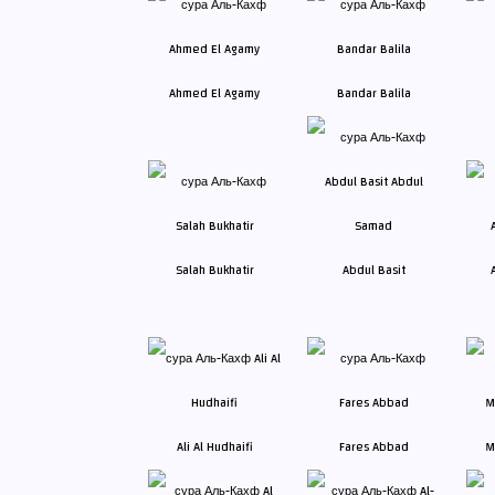
Ahmed El Agamy
Bandar Balila
Salah Bukhatir
Abdul Basit
Ali Al Hudhaifi
Fares Abbad
M