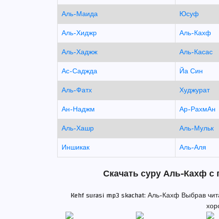
Аль-Маида
Юсуф
Аль-Хиджр
Аль-Кахф
Аль-Хаджж
Аль-Касас
Ас-Саджда
Йа Син
Аль-Фатх
Худжурат
Ан-Наджм
Ар-РахмАн
Аль-Хашр
Аль-Мульк
Иншикак
Аль-Аля
Скачать суру Аль-Кахф с 
Kehf surasi mp3 skachat: Аль-Кахф Выбрав чи
хор