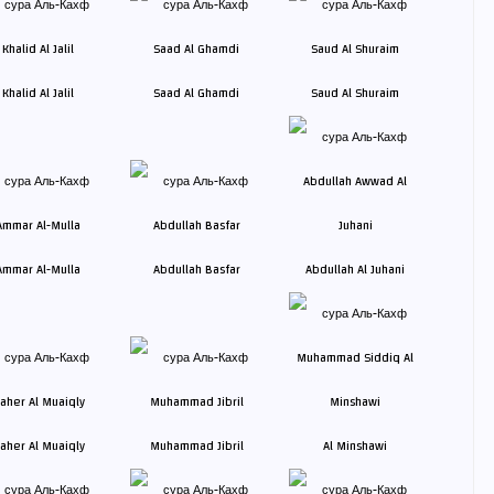
Khalid Al Jalil
Saad Al Ghamdi
Saud Al Shuraim
Ammar Al-Mulla
Abdullah Basfar
Abdullah Al Juhani
aher Al Muaiqly
Muhammad Jibril
Al Minshawi