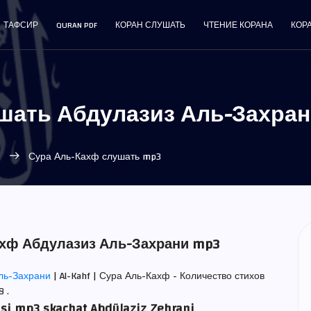
ТАФСИР
QURAN PDF
КОРАН СЛУШАТЬ
ЧТЕНИЕ КОРАНА
КОР
шать Абдулазиз Аль-Захран
и
Сура Аль-Кахф слушать mp3
ахф Абдулазиз Аль-Захрани mp3
Аль-Захрани
| Al-Kahf | Сура Аль-Кахф - Количество стихов
 .
asi mp3 skachat Abdülaziz Zehrani