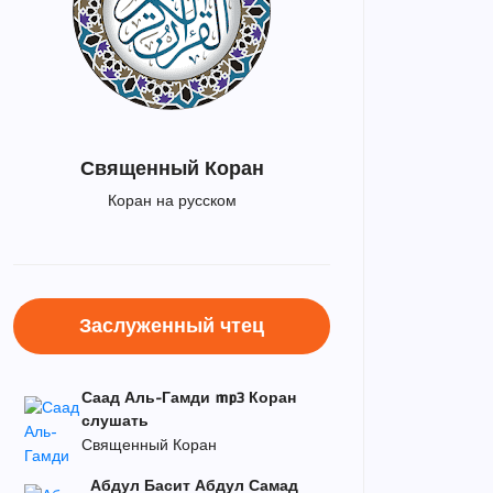
Священный Коран
Коран на русском
Заслуженный чтец
Саад Аль-Гамди mp3 Коран
слушать
Священный Коран
Абдул Басит Абдул Самад