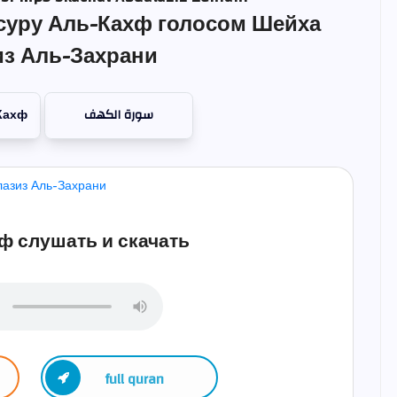
суру Аль-Кахф голосом Шейха
з Аль-Захрани
Кахф
سورة الكهف
ф слушать и скачать
full quran