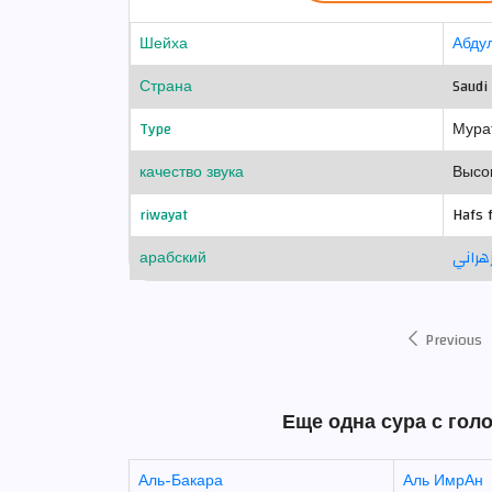
Шейха
Абду
Страна
Saudi
Type
Мура
качество звука
Высо
riwayat
Hafs 
арабский
زهراني
Previous
Еще одна сура с гол
Аль-Бакара
Аль ИмрАн