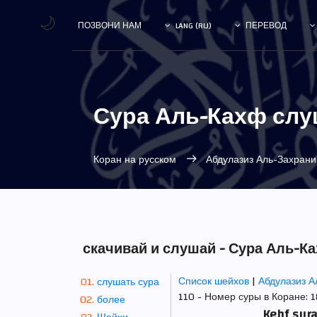
🌙
ПОЗВОНИ НАМ
LANG (RU)
ПЕРЕВОД
Сура Аль-Кахф слу
Коран на русском
Абдулазиз Аль-Захран
скачивай и слушай - Сура Аль-К
Список шейхов
|
Абдулазиз 
слушать сура
110 - Номер суры в Коране: 18
более
Kehf sur