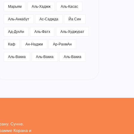
Марьям
Аль-Хаджж
Аль-Касас
Аль-Анкабут
Ас-Саджда
Йа Син
Ад-ДухАн
Аль-Фатх
Аль-Худжурат
Каф
Ан-Наджм
Ар-РахмАн
Аль-Вакиа
Аль-Вакиа
Аль-Вакиа
ану, Сунне,
грамме Корана и