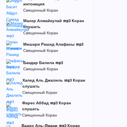
интонация
Священный Коран
Махер Алмайкулай mp3 Коран
слушать
Священный Коран
Мишари Рашид Алафасы mp3
Священный Коран
Бандар Балила mp3
Священный Коран
Халед Аль Джалиль mp3 Коран
слушать
Священный Коран
Фарес Аббад mp3 Коран
слушать
Священный Коран
Вадих Аль-Ямани mp3 Коран