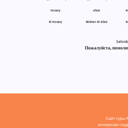
Al Hosary
Mishari Al-afasi
N
Saturd
Пожалуйста, помолит
Сайт суры 
интересам студ