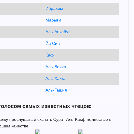
Ибрахим
Марьям
Аль-Анкабут
Йа Син
Каф
Аль-Вакиа
Аль-Хакка
Аль-Гашия
голосом самых известных чтецов:
талку прослушать и скачать Сурат Аль-Кахф полностью в
ошем качестве