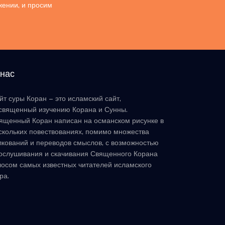
жении, и просим
 нас
йт суры Коран – это исламский сайт,
священный изучению Корана и Сунны.
ященный Коран написан на османском рисунке в
скольких повествованиях, помимо множества
лкований и переводов смыслов, с возможностью
ослушивания и скачивания Священного Корана
лосом самых известных читателей исламского
ра.