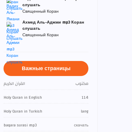
слушать
Священный Коран
Ахмед Аль-Аджми mp3 Коран
слушать
Священный Коран
Важные страницы
مكتوب
القرآن الكريم
Holy Quran in English
114
Holy Quran in Turkish
lang
baqara surasi mp3
скачать