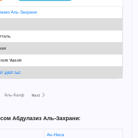
лазиз Аль-Захрани
тталь
кая
from 'Aasim
عبد العزيز ال
Аль-Кахф
Next
осом Абдулазиз Аль-Захрани:
Ан-Ниса