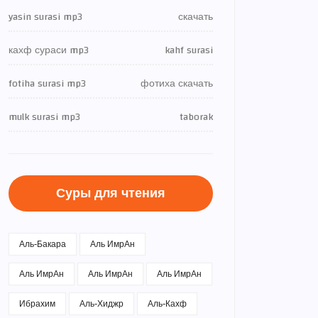
yasin surasi mp3
скачать
кахф сураси mp3
kahf surasi
fotiha surasi mp3
фотиха скачать
mulk surasi mp3
taborak
Суры для чтения
Аль-Бакара
Аль ИмрАн
Аль ИмрАн
Аль ИмрАн
Аль ИмрАн
Ибрахим
Аль-Хиджр
Аль-Кахф