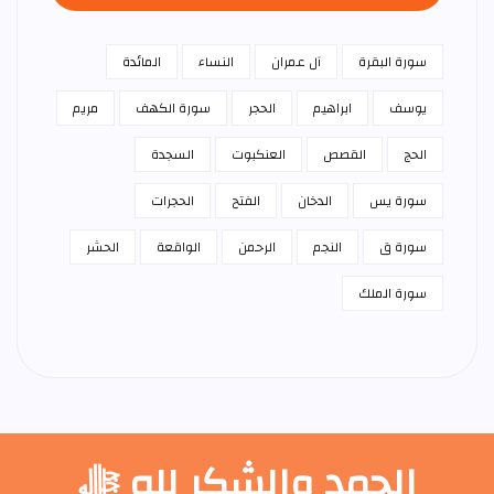
سورة البقرة
آل عمران
النساء
المائدة
يوسف
ابراهيم
الحجر
سورة الكهف
مريم
الحج
القصص
العنكبوت
السجدة
سورة يس
الدخان
الفتح
الحجرات
سورة ق
النجم
الرحمن
الواقعة
الحشر
سورة الملك
الحمد والشكر لله ﷻ