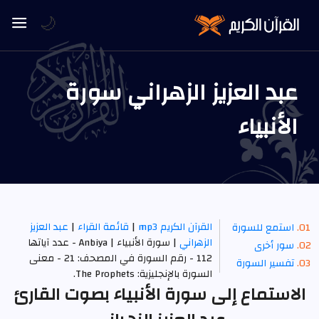
🌙
عبد العزيز الزهراني سورة
الأنبياء
القرآن الكريم mp3
|
قائمة القراء
|
عبد العزيز
استمع للسورة
الزهراني
| سورة الأنبياء | Anbiya - عدد آياتها
سور أخرى
112 - رقم السورة في المصحف: 21 - معنى
تفسير السورة
السورة بالإنجليزية: The Prophets.
الاستماع إلى سورة الأنبياء بصوت القارئ